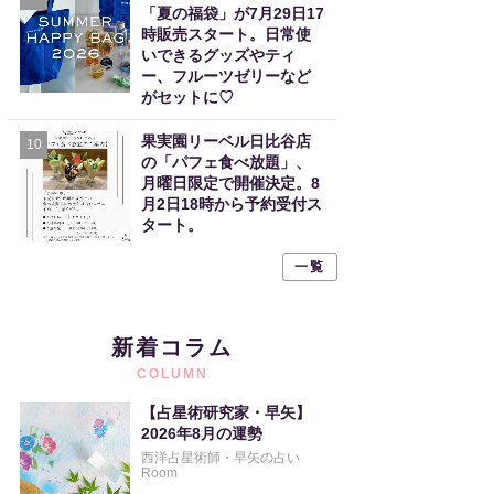
「夏の福袋」が7月29日17
時販売スタート。日常使
いできるグッズやティ
ー、フルーツゼリーなど
がセットに♡
果実園リーベル日比谷店
10
の「パフェ食べ放題」、
月曜日限定で開催決定。8
月2日18時から予約受付ス
タート。
一覧
新着コラム
COLUMN
【占星術研究家・早矢】
2026年8月の運勢
西洋占星術師・早矢の占い
Room