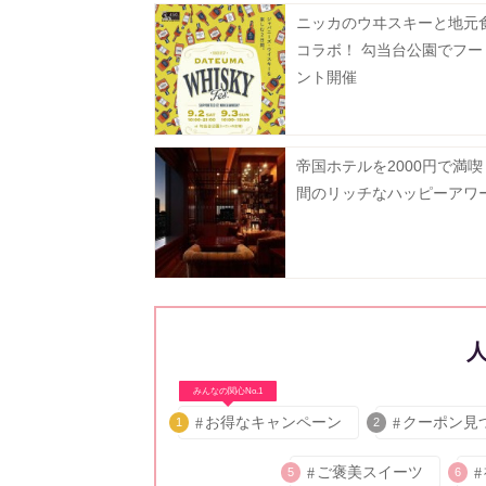
ニッカのウヰスキーと地元
コラボ！ 勾当台公園でフー
ント開催
帝国ホテルを2000円で満喫
間のリッチなハッピーアワ
みんなの関心No.1
お得なキャンペーン
クーポン見
1
2
ご褒美スイーツ
5
6