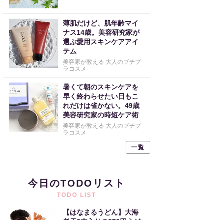
薄肌だけど、肌年齢マイ
ナス14歳。美容研究家が
選ぶ愛用スキンケアアイ
テム
美容家が教える 大人のプチプ
ラコスメ
暑くて朝のスキンケアを
早く終わらせたい日もこ
れだけは省かない。49歳
美容研究家の時短ケア術
美容家が教える 大人のプチプ
ラコスメ
一覧
今日のTODOリスト
TODO LIST
【はなまるうどん】大海