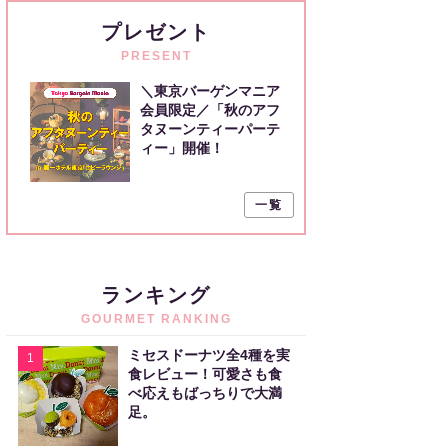
プレゼント
PRESENT
＼東京バーゲンマニア
会員限定／「秋のアフ
タヌーンティーパーテ
ィー」開催！
一覧
ランキング
GOURMET RANKING
ミセスドーナツ全4種を実
1
食レビュー！可愛さも食
べ応えもばっちりで大満
足。