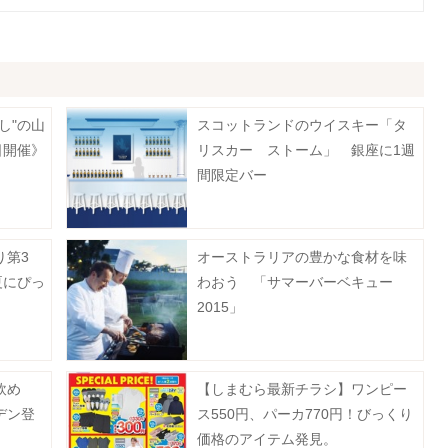
し"の山
スコットランドのウイスキー「タ
日開催》
リスカー ストーム」 銀座に1週
間限定バー
り第3
オーストラリアの豊かな食材を味
夏にぴっ
わおう 「サマーバーベキュー
2015」
飲め
【しまむら最新チラシ】ワンピー
デン登
ス550円、パーカ770円！びっくり
価格のアイテム発見。