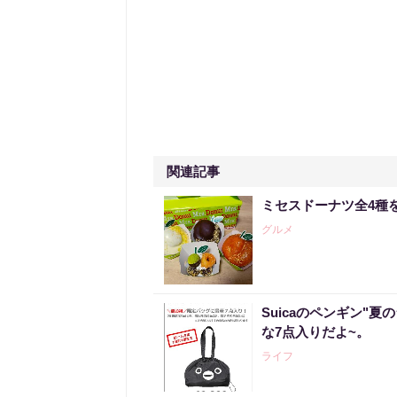
関連記事
ミセスドーナツ全4種
グルメ
Suicaのペンギン"夏
な7点入りだよ~。
ライフ