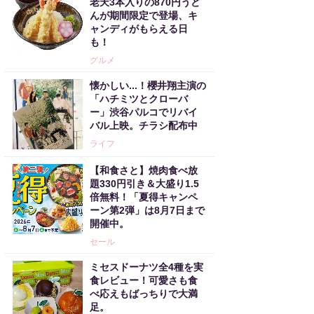
老天3本入りの870円うど
んが期間限定で登場、キ
ャンディがもらえる日
も！
グルメ
懐かしい...！櫻井翔主演の
「ハチミツとクローバ
ー」渋谷パルコでリバイ
バル上映。チラシ配布中
ライフ
【和食さと】焼肉食べ放
題330円引き＆大盛り1.5
倍無料！「夏得キャンペ
ーン第2弾」は8月7日まで
開催中。
セール
ミセスドーナツ全4種を実
食レビュー！可愛さも食
べ応えもばっちりで大満
足。