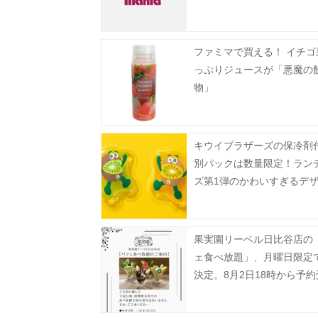
ファミマで買える！ イチゴ
っぷりジュースが「悪魔の
物」
キウイブラザーズの保冷剤
別パックは数量限定！ラン
ズ第1弾のかわいすぎるデ
2種。
果実園リーベル日比谷店の
ェ食べ放題」、月曜日限定
決定。8月2日18時から予
タート。