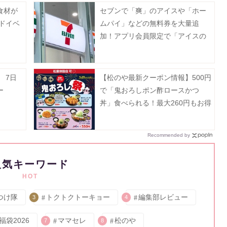
食材が
セブンで「爽」のアイスや「ホー
ドイベ
ムパイ」などの無料券を大量追
加！アプリ会員限定で「アイスの
実」も登場《8月12日まで》
 7日
【松のや最新クーポン情報】500円
ー
で「鬼おろしポン酢ロースかつ
丼」食べられる！最大260円もお得
に。《7月29日15時スタート》
Recommended by
人気キーワード
HOT
つけ隊
トクトクトーキョー
編集部レビュー
3
4
福袋2026
ママセレ
松のや
7
8