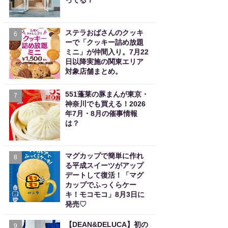
ってる？
ステラおばさんのクッキ
6
ーで「クッキー詰め放題
ミニ」が仲間入り。7月22
日以降実施の関東エリア
対象店舗まとめ。
551蓬莱の豚まんが東京・
7
神奈川でも買える！2026
年7月・8月の催事情報
は？
マグカップで簡単に作れ
8
る平成スイーツがアップ
デートして復活！「マグ
カップでふっくらケー
キ！モコモコ」8月3日に
発売♡
【DEAN&DELUCA】初の
9