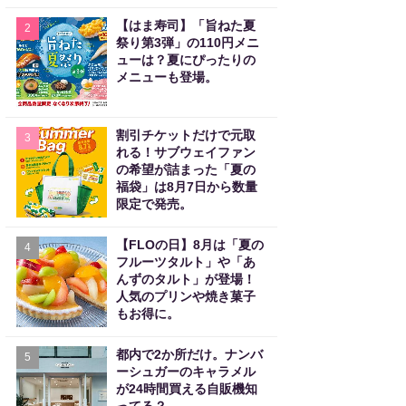
【はま寿司】「旨ねた夏
2
祭り第3弾」の110円メニ
ューは？夏にぴったりの
メニューも登場。
割引チケットだけで元取
3
れる！サブウェイファン
の希望が詰まった「夏の
福袋」は8月7日から数量
限定で発売。
【FLOの日】8月は「夏の
4
フルーツタルト」や「あ
んずのタルト」が登場！
人気のプリンや焼き菓子
もお得に。
都内で2か所だけ。ナンバ
5
ーシュガーのキャラメル
が24時間買える自販機知