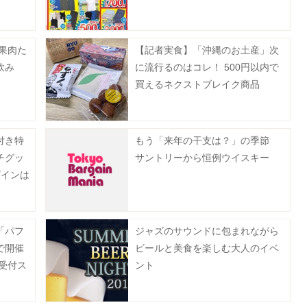
果肉た
【記者実食】「沖縄のお土産」次
飲み
に流行るのはコレ！ 500円以内で
買えるネクストブレイク商品
BEST4
付き特
もう「来年の干支は？」の季節
チグッ
サントリーから恒例ウイスキー
ザインは
「パフ
ジャズのサウンドに包まれながら
で開催
ビールと美食を楽しむ大人のイベ
約受付ス
ント