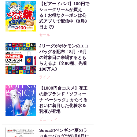
【ビアードパパ】100円で
シュークリームが買え
る！お得なクーポンは公
式アプリで配信中《8月8
日まで》
セール
Jリーグがポケモンのエコ
バッグを配布！8月・9月
の対象日に来場するとも
らえるよ《全60種、先着
100万人》
ライフ
【1000円台コスメ】花王
の新ブランド「ソフィー
ナ ベーシック」からうる
おいに着目した化粧水＆
乳液が登場
ビューティ
Suicaのペンギン"夏のラ
ッキーバッグ"が8月8日に