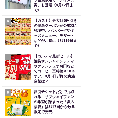
リ会員限定で「アイスの
実」も登場《8月12日ま
で》
【ガスト】最大150円引き
6
の最新クーポンが公式Xに
登場中。ハンバーグやキ
ッズメニュー、デザート
などがお得に《8月19日ま
で》
【カルディ最新セール】
7
池袋サンシャインシティ
やグランデュオ蒲田など
でコーヒー豆特価＆10％
オフ。8月5日以降の実施
店舗は？
割引チケットだけで元取
8
れる！サブウェイファン
の希望が詰まった「夏の
福袋」は8月7日から数量
限定で発売。