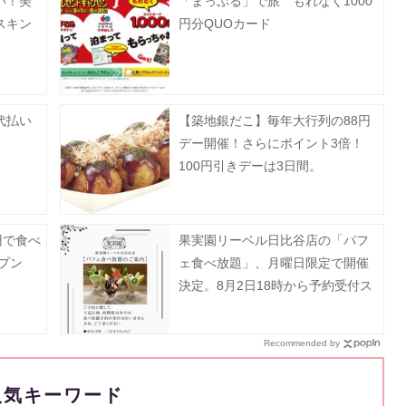
い！美
「まっぷる」で旅 もれなく1000
スキン
円分QUOカード
代払い
【築地銀だこ】毎年大行列の88円
デー開催！さらにポイント3倍！
100円引きデーは3日間。
円で食べ
果実園リーベル日比谷店の「パフ
プン
ェ食べ放題」、月曜日限定で開催
決定。8月2日18時から予約受付ス
タート。
Recommended by
人気キーワード