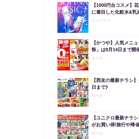
【1000円台コスメ
に着目した化粧水&乳
ビューティ
【かつや】人気メニュ
祭」は8月14日まで開
セール
【西友の最新チラシ】
日まで》
セール
【ユニクロ最新チラシ
がお買い得!旅行や帰
セール