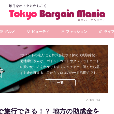
グルメ
ビューティ
ファッション
ライ
“ポイントの達人”こと株式会社ポイ探の代表取締役・
菊地崇仁さんが、ポイントカードやクレジットカード
の賢い使い方をわかりやすくレクチャー。読んだら必
ずお金が貯まる、目からウロコのカード活用術です。
一覧
2018/1/14
で旅行できる！？ 地方の助成金を