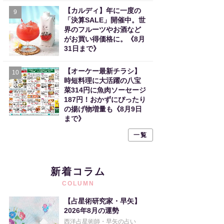
【カルディ】年に一度の
9
「決算SALE」開催中。世
界のフルーツやお酒など
がお買い得価格に。《8月
31日まで》
【オーケー最新チラシ】
10
時短料理に大活躍の八宝
菜314円に魚肉ソーセージ
187円！おかずにぴったり
の揚げ物増量も《8月9日
まで》
一覧
新着コラム
COLUMN
【占星術研究家・早矢】
2026年8月の運勢
西洋占星術師・早矢の占い