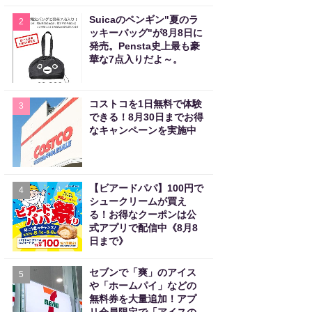
Suicaのペンギン"夏のラ
2
ッキーバッグ"が8月8日に
発売。Pensta史上最も豪
華な7点入りだよ～。
コストコを1日無料で体験
3
できる！8月30日までお得
なキャンペーンを実施中
【ビアードパパ】100円で
4
シュークリームが買え
る！お得なクーポンは公
式アプリで配信中《8月8
日まで》
セブンで「爽」のアイス
5
や「ホームパイ」などの
無料券を大量追加！アプ