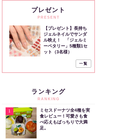
プレゼント
PRESENT
【プレゼント】長持ち
ジェルネイルでサンダ
ル映え！ 「ジェルミ
ーペタリー」5種類1セ
ット（3名様）
一覧
ランキング
RANKING
ミセスドーナツ全4種を実
1
食レビュー！可愛さも食
べ応えもばっちりで大満
足。