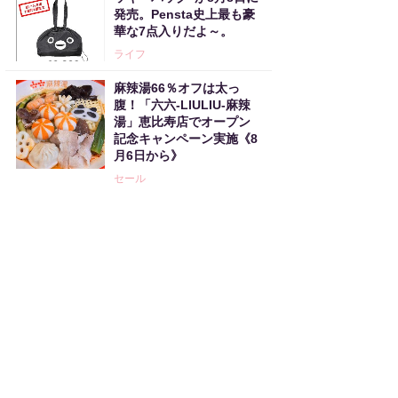
発売。Pensta史上最も豪
華な7点入りだよ～。
ライフ
麻辣湯66％オフは太っ
腹！「六六-LIULIU-麻辣
湯」恵比寿店でオープン
記念キャンペーン実施《8
月6日から》
セール