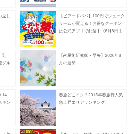
お返し
【ビアードパパ】100円でシューク
リームが買える！お得なクーポン
は公式アプリで配信中《8月8日ま
で》
」到
【占星術研究家・早矢】2026年8
陸グル
月の運勢
14
春旅どこイク？2015年春旅行人気
スキン
急上昇エリアランキング