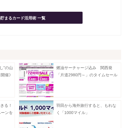
貯まるカード活用術 一覧
し"の山
燃油サーチャージ込み 関西発
日開催》
「片道2980円～」のタイムセール
できる！
羽田から海外旅行すると、もれな
ペーンを
く「1000マイル」