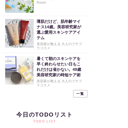
Room
薄肌だけど、肌年齢マイ
ナス14歳。美容研究家が
選ぶ愛用スキンケアアイ
テム
美容家が教える 大人のプチプ
ラコスメ
暑くて朝のスキンケアを
早く終わらせたい日もこ
れだけは省かない。49歳
美容研究家の時短ケア術
美容家が教える 大人のプチプ
ラコスメ
一覧
今日のTODOリスト
TODO LIST