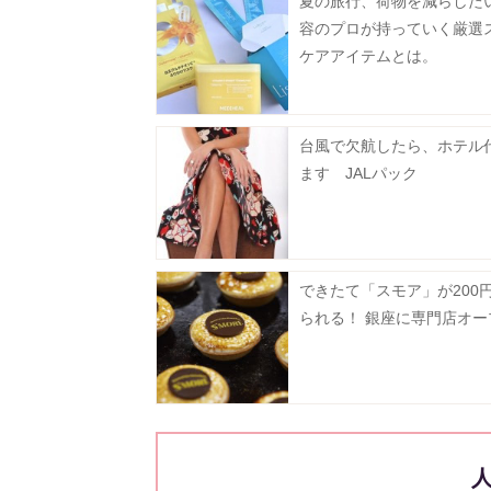
夏の旅行、荷物を減らした
容のプロが持っていく厳選
ケアアイテムとは。
台風で欠航したら、ホテル
ます JALパック
できたて「スモア」が200
られる！ 銀座に専門店オー