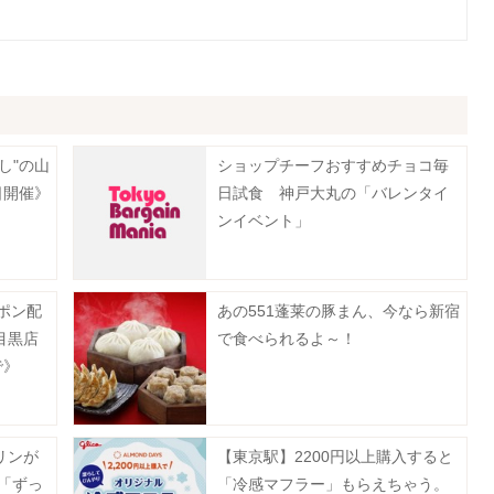
し"の山
ショップチーフおすすめチョコ毎
日開催》
日試食 神戸大丸の「バレンタイ
ンイベント」
ーポン配
あの551蓬莱の豚まん、今なら新宿
目黒店
で食べられるよ～！
で》
リンが
【東京駅】2200円以上購入すると
「ずっ
「冷感マフラー」もらえちゃう。