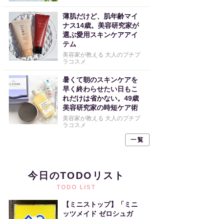
薄肌だけど、肌年齢マイ
ナス14歳。美容研究家が
選ぶ愛用スキンケアアイ
テム
美容家が教える 大人のプチプ
ラコスメ
暑くて朝のスキンケアを
早く終わらせたい日もこ
れだけは省かない。49歳
美容研究家の時短ケア術
美容家が教える 大人のプチプ
ラコスメ
一覧
今日のTODOリスト
TODO LIST
【ミニストップ】「ミニ
ッツメイド ゼロシュガ