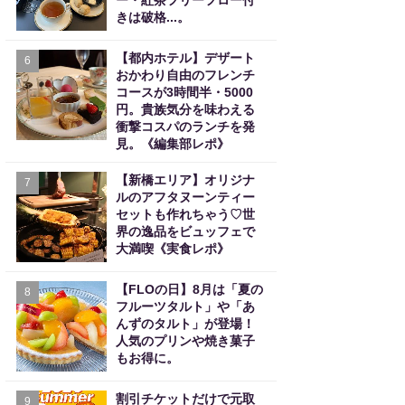
ー・紅茶フリーフロー付
きは破格...。
【都内ホテル】デザート
6
おかわり自由のフレンチ
コースが3時間半・5000
円。貴族気分を味わえる
衝撃コスパのランチを発
見。《編集部レポ》
【新橋エリア】オリジナ
7
ルのアフタヌーンティー
セットも作れちゃう♡世
界の逸品をビュッフェで
大満喫《実食レポ》
【FLOの日】8月は「夏の
8
フルーツタルト」や「あ
んずのタルト」が登場！
人気のプリンや焼き菓子
もお得に。
割引チケットだけで元取
9