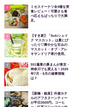
ミセスドーナツ全4種を実
2
食レビュー！可愛さも食
べ応えもばっちりで大満
足。
【すき家】「Sukiシェイ
3
ク マスカット」は夏にぴ
ったり♡爽やかな甘みの
マスカット・オブ・アレ
キサンドリア果汁使用。
551蓬莱の豚まんが東京・
4
神奈川でも買える！2026
年7月・8月の催事情報
は？
【新橋・銀座】外資ホテ
5
ルのアフタヌーンティー
が平日3500円。コーヒ