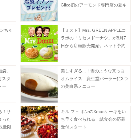
Glico初のアーモンド専門店の夏キ
ャンペーンは8月23日まで。
リンちゃ
【ミスド】Mrs. GREEN APPLEコ
ラボの「ミセスドーナツ」が8月7
日から店頭販売開始。ネット予約
は7月13日から順次スタート！
福袋」
美しすぎる...！雪のような真っ白
付スタ
オムライス 資生堂パーラーに3つ
トー
の美白系メニュー
超豪
る！サ
キル フェ ボンのXmasケーキをい
まった
ち早く食べられる 試食会の応募
数量限
受付スタート