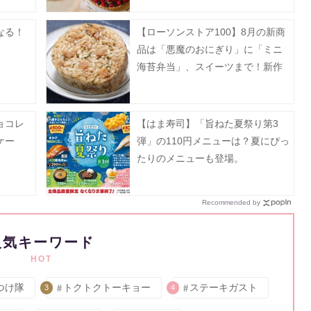
なる！
【ローソンストア100】8月の新商
品は「悪魔のおにぎり」に「ミニ
海苔弁当」、スイーツまで！新作
全種紹介するよ～。
ョコレ
【はま寿司】「旨ねた夏祭り第3
ケー
弾」の110円メニューは？夏にぴっ
たりのメニューも登場。
Recommended by
人気キーワード
HOT
つけ隊
トクトクトーキョー
ステーキガスト
3
4