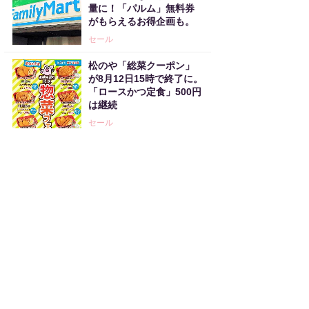
量に！「パルム」無料券
がもらえるお得企画も。
セール
松のや「総菜クーポン」
が8月12日15時で終了に。
「ロースかつ定食」500円
は継続
セール