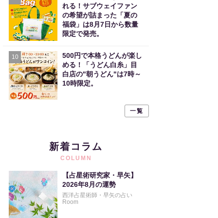
れる！サブウェイファン
の希望が詰まった「夏の
福袋」は8月7日から数量
限定で発売。
500円で本格うどんが楽し
10
める！「うどん白糸」目
白店の"朝うどん"は7時～
10時限定。
一覧
新着コラム
COLUMN
【占星術研究家・早矢】
2026年8月の運勢
西洋占星術師・早矢の占い
Room