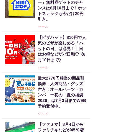
ー」無料券ゲットのチャ
ンスは8月10日まで！ホッ
トスナックも今だけ20円
引き。
セール
【ピザハット】810円で人
気のピザが楽しめる「ハ
ットの日」は必見！土日
はお得なピザパ日和♡《8
月10日まで》
セール
最大2770円相当の商品引
換券＋人気商品・グッズ
付き！オールハーツ・カ
ンパニー初の「夏の福袋
2026」は7月3日までWEB
予約受付中。
グルメ
【ファミマ】8月4日から
ファミチキなどが45％増