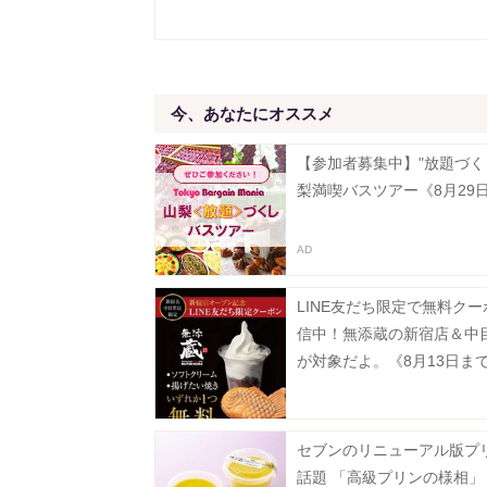
今、あなたにオススメ
【参加者募集中】"放題づく
梨満喫バスツアー《8月29
LINE友だち限定で無料ク
信中！無添蔵の新宿店＆中
が対象だよ。《8月13日ま
セブンのリニューアル版プ
話題 「高級プリンの様相」