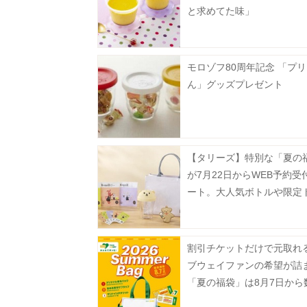
と求めてた味」
モロゾフ80周年記念 「プ
ん」グッズプレゼント
【タリーズ】特別な「夏の
が7月22日からWEB予約受
ート。大人気ボトルや限定
ト、ドリンクチケットなど
華。
割引チケットだけで元取れ
ブウェイファンの希望が詰
「夏の福袋」は8月7日から
定で発売。