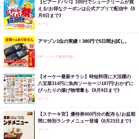
【ビアードパパ】100円でシュークリームが買
える!お得なクーポンは公式アプリで配信中《8
月8日まで》
セール
アマゾン1位の実績！380円で5日間お試し。
PR（ハーブ健康本舗）
【オーケー最新チラシ】時短料理に大活躍の
八宝菜314円に魚肉ソーセージ187円!おかずに
ぴったりの揚げ物増量も《8月9日まで》
セール
【ステーキ宮】優待券900円分の配布も!お盆期
間に特別ランチメニュー登場《8月23日まで》
セール