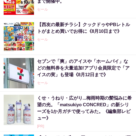
まで開催中。
セール
【西友の最新チラシ】クックドゥやPBレトル
トがまとめ買いでお得に《8月10日まで》
セール
セブンで「爽」のアイスや「ホームパイ」な
どの無料券を大量追加!アプリ会員限定で「ア
イスの実」も登場《8月12日まで》
セール
くせ・うねり・広がり...梅雨時期の髪悩みに希
望の光。「matsukiyo CONCRED」の新シリ
ーズを1か月ガチで使ってみた。《編集部レビ
ュー》
[PR]