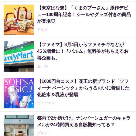
【東京ばな奈】「くまのプーさん」原作デビ
ュー100周年記念！シールやグッズ付きの商品
が登場♡
グルメ
【ファミマ】8月4日からファミチキなどが
45％増量に！「パルム」無料券がもらえるお
得企画も。
セール
【1000円台コスメ】花王の新ブランド「ソフ
ィーナ ベーシック」からうるおいに着目した
化粧水＆乳液が登場
ビューティ
都内で2か所だけ。ナンバーシュガーのキャラ
メルが24時間買える自販機知ってる？
グルメ