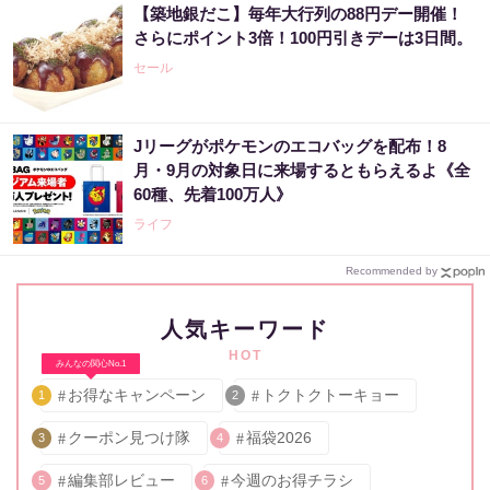
【築地銀だこ】毎年大行列の88円デー開催！
さらにポイント3倍！100円引きデーは3日間。
セール
Jリーグがポケモンのエコバッグを配布！8
月・9月の対象日に来場するともらえるよ《全
60種、先着100万人》
ライフ
Recommended by
人気キーワード
HOT
みんなの関心No.1
お得なキャンペーン
トクトクトーキョー
1
2
クーポン見つけ隊
福袋2026
3
4
編集部レビュー
今週のお得チラシ
5
6