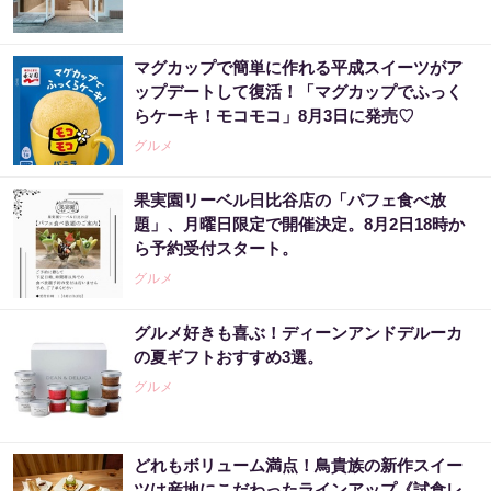
マグカップで簡単に作れる平成スイーツがア
ップデートして復活！「マグカップでふっく
らケーキ！モコモコ」8月3日に発売♡
グルメ
果実園リーベル日比谷店の「パフェ食べ放
題」、月曜日限定で開催決定。8月2日18時か
ら予約受付スタート。
グルメ
グルメ好きも喜ぶ！ディーンアンドデルーカ
の夏ギフトおすすめ3選。
グルメ
どれもボリューム満点！鳥貴族の新作スイー
ツは産地にこだわったラインアップ《試食レ