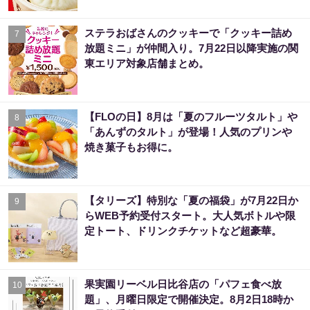
ステラおばさんのクッキーで「クッキー詰め
7
放題ミニ」が仲間入り。7月22日以降実施の関
東エリア対象店舗まとめ。
【FLOの日】8月は「夏のフルーツタルト」や
8
「あんずのタルト」が登場！人気のプリンや
焼き菓子もお得に。
【タリーズ】特別な「夏の福袋」が7月22日か
9
らWEB予約受付スタート。大人気ボトルや限
定トート、ドリンクチケットなど超豪華。
果実園リーベル日比谷店の「パフェ食べ放
10
題」、月曜日限定で開催決定。8月2日18時か