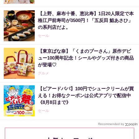
【上野、麻布十番、恵比寿】1日20人限定で本
格江戸前寿司が3500円！「五反田 鮨あさひ」
の系列店だよ。
セール
【東京ばな奈】「くまのプーさん」原作デビ
ュー100周年記念！シールやグッズ付きの商品
が登場♡
グルメ
【ビアードパパ】100円でシュークリームが買
える！お得なクーポンは公式アプリで配信中
《8月8日まで》
セール
Recommended by