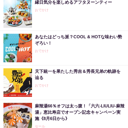
縁日気分を楽しめるアフタヌーンティー
おでかけ
あなたはどっち派？COOL & HOTな味わい勢
ぞろい！
おでかけ
天下統一を果たした秀吉＆秀長兄弟の軌跡を
辿る
おでかけ
麻辣湯66％オフは太っ腹！「六六-LIULIU-麻辣
湯」恵比寿店でオープン記念キャンペーン実
施《8月6日から》
セール