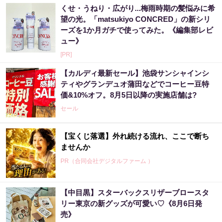
くせ・うねり・広がり...梅雨時期の髪悩みに希
望の光。「matsukiyo CONCRED」の新シリ
ーズを1か月ガチで使ってみた。《編集部レビ
ュー》
[PR]
【カルディ最新セール】池袋サンシャインシ
ティやグランデュオ蒲田などでコーヒー豆特
価&10%オフ。8月5日以降の実施店舗は?
セール
【宝くじ落選】外れ続ける流れ、ここで断ち
ませんか
PR（合同会社デジタルファーム ）
【中目黒】スターバックスリザーブロースタ
リー東京の新グッズが可愛い♡《8月6日発
売》