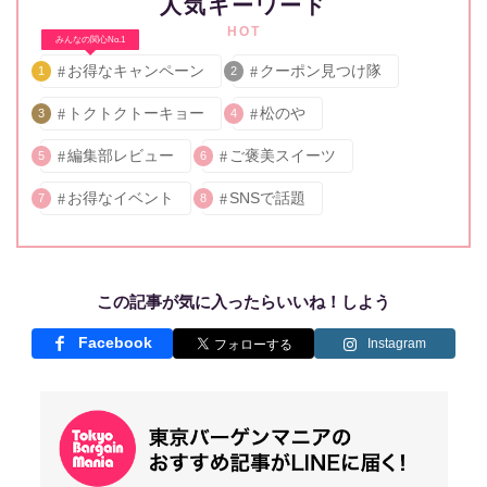
人気キーワード
HOT
みんなの関心No.1
お得なキャンペーン
クーポン見つけ隊
1
2
トクトクトーキョー
松のや
3
4
編集部レビュー
ご褒美スイーツ
5
6
お得なイベント
SNSで話題
7
8
この記事が気に入ったらいいね！しよう
Facebook
Instagram