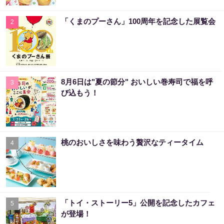
「くまのプーさん」100周年を記念した展覧会
2
8月6日は"夏の節分" おいしい巻寿司で福を呼
3
び込もう！
桃のおいしさを味わう贅沢なティータイム
4
「トイ・ストーリー5」公開を記念したカフェ
5
が登場！