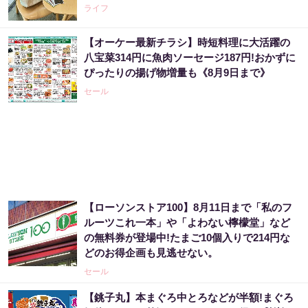
ライフ
【オーケー最新チラシ】時短料理に大活躍の
八宝菜314円に魚肉ソーセージ187円!おかずに
ぴったりの揚げ物増量も《8月9日まで》
セール
【ローソンストア100】8月11日まで「私のフ
ルーツこれ一本」や「よわない檸檬堂」など
の無料券が登場中!たまご10個入りで214円な
どのお得企画も見逃せない。
セール
【銚子丸】本まぐろ中とろなどが半額!まぐろ