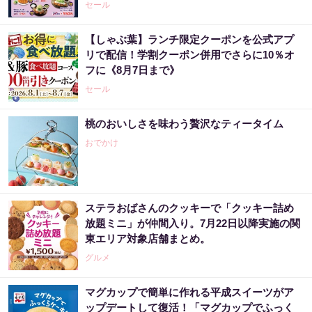
セール
【しゃぶ葉】ランチ限定クーポンを公式アプ
リで配信！学割クーポン併用でさらに10％オ
フに《8月7日まで》
セール
桃のおいしさを味わう贅沢なティータイム
おでかけ
ステラおばさんのクッキーで「クッキー詰め
放題ミニ」が仲間入り。7月22日以降実施の関
東エリア対象店舗まとめ。
グルメ
マグカップで簡単に作れる平成スイーツがア
ップデートして復活！「マグカップでふっく