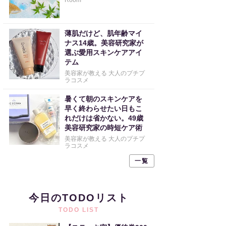
Room
薄肌だけど、肌年齢マイ
ナス14歳。美容研究家が
選ぶ愛用スキンケアアイ
テム
美容家が教える 大人のプチプ
ラコスメ
暑くて朝のスキンケアを
早く終わらせたい日もこ
れだけは省かない。49歳
美容研究家の時短ケア術
美容家が教える 大人のプチプ
ラコスメ
一覧
今日のTODOリスト
TODO LIST