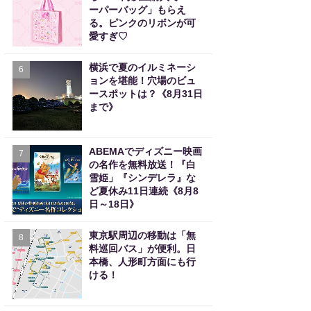
ーパーバッグ」もらえ
る。ピンクのリボンが可
愛すぎ♡
横浜で夏のイルミネーシ
6
ョンを堪能！穴場のビュ
ースポットは？《8月31日
まで》
ABEMAでディズニー映画
7
の名作を無料放送！『白
雪姫」『シンデレラ』な
ど夏休み11日連続《8月8
日～18日》
東京駅周辺の移動は「無
8
料巡回バス」が便利。日
本橋、人形町方面にも行
ける！