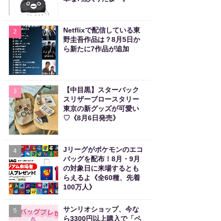
Netflixで配信している東
2
野圭吾作品は？8月5日か
ら新たに7作品が追加
【中目黒】スターバック
3
スリザーブロースタリー
東京の新グッズが可愛い
♡《8月6日発売》
Jリーグがポケモンのエコ
4
バッグを配布！8月・9月
の対象日に来場するとも
らえるよ《全60種、先着
100万人》
サンリオショップ、今な
5
ら3300円以上購入で「ペ