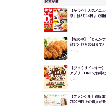
関連記事
【かつや】人気メニュ
祭」は8月14日まで開
セール
【松のや】「とんかつ
品3つ《7月30日まで》
セール
【びっくりドンキー】
アプリ・LINEでお得
セール
【ファンケル】通販限
7500円以上の購入が