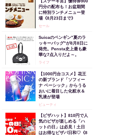
【ステーキ宮】優待券900
円分の配布も！お盆期間
に特別ランチメニュー登
場《8月23日まで》
セール
Suicaのペンギン"夏のラ
ッキーバッグ"が8月8日に
発売。Pensta史上最も豪
華な7点入りだよ～。
ライフ
【1000円台コスメ】花王
の新ブランド「ソフィー
ナ ベーシック」からうる
おいに着目した化粧水＆
乳液が登場
ビューティ
【ピザハット】810円で人
気のピザが楽しめる「ハ
ットの日」は必見！土日
はお得なピザパ日和♡《8