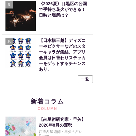
《2026夏》目黒区の公園
9
で手持ち花火ができる！
日時と場所は？
【日本橋三越】ディズニ
10
ーやピクサーなどのスタ
ーキャラが集結。アプリ
会員は日替わりステッカ
ーをゲットするチャンス
あり。
一覧
新着コラム
COLUMN
【占星術研究家・早矢】
2026年8月の運勢
西洋占星術師・早矢の占い