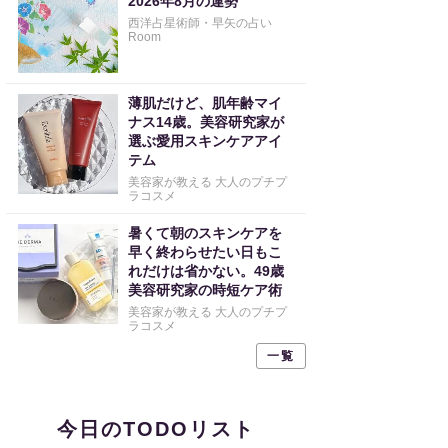
2026年8月の運勢
西洋占星術師・早矢の占い
Room
薄肌だけど、肌年齢マイ
ナス14歳。美容研究家が
選ぶ愛用スキンケアアイ
テム
美容家が教える 大人のプチプ
ラコスメ
暑くて朝のスキンケアを
早く終わらせたい日もこ
れだけは省かない。49歳
美容研究家の時短ケア術
美容家が教える 大人のプチプ
ラコスメ
一覧
今日のTODOリスト