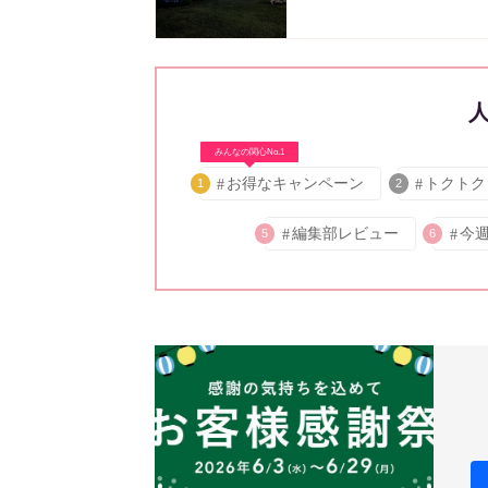
みんなの関心No.1
お得なキャンペーン
トクトク
1
2
編集部レビュー
今
5
6