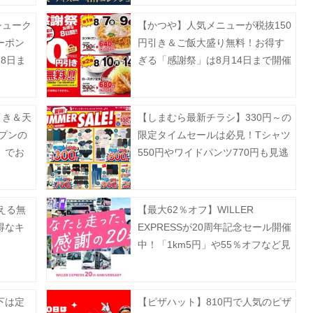
シューク
【かつや】人気メニューが税抜150
ーポン
円引き＆ご飯大盛り無料！お得す
8日ま
ぎる「感謝祭」は8月14日まで開催
中。
引き＆天
【しまむら最新チラシ】330円～の
ープンの
限定タイムセールは必見！Tシャツ
」でお
550円やワイドパンツ770円も見逃
せない。《8月2日まで》
える無
【最大62％オフ】WILLER
得なキ
EXPRESSが20周年記念セール開催
中！「1km5円」や55％オフなど見
逃せない企画が盛りだくさん。
下は定
【ピザハット】810円で人気のピザ