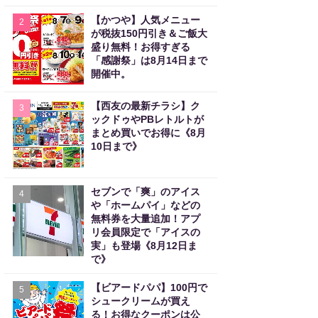
【かつや】人気メニュー
2
が税抜150円引き＆ご飯大
盛り無料！お得すぎる
「感謝祭」は8月14日まで
開催中。
【西友の最新チラシ】ク
3
ックドゥやPBレトルトが
まとめ買いでお得に《8月
10日まで》
セブンで「爽」のアイス
4
や「ホームパイ」などの
無料券を大量追加！アプ
リ会員限定で「アイスの
実」も登場《8月12日ま
で》
【ビアードパパ】100円で
5
シュークリームが買え
る！お得なクーポンは公