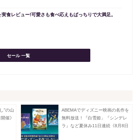
を実食レビュー!可愛さも食べ応えもばっちりで大満足。
セール 一覧
し"の山
ABEMAでディズニー映画の名作を
日開催》
無料放送！『白雪姫」『シンデレ
ラ』など夏休み11日連続《8月8日
～18日》