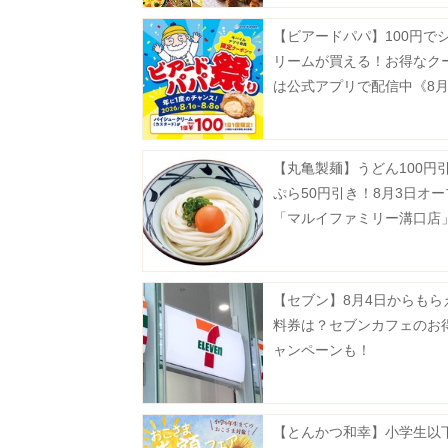
【ビアードパパ】100円で
リームが買える！お得なク
は公式アプリで配信中《8月
で》
【丸亀製麺】うどん100円
ぷら50円引き！8月3日オ
「マルイファミリー溝口店
得企画開催中。
【セブン】8月4日からもら
料券は？セブンカフェのお
ャンペーンも！
【とんかつ和幸】小学生以