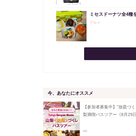
ミセスドーナツ全4種
グルメ
今、あなたにオススメ
【参加者募集中】"放題づく
梨満喫バスツアー《8月29