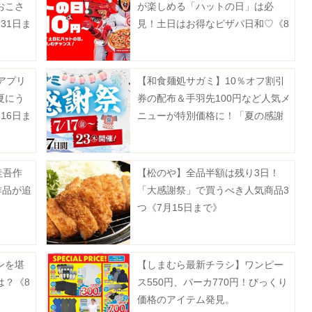
おこさ
が楽しめる「ハットの日」は必
31日ま
見！土日はお得なピザパ日和♡《8
月10日まで》
アプリ
【和食麺処サガミ】10％オフ割引
夏にう
券の配布＆手羽先100円など人気メ
16日ま
ニューが特別価格に！「夏の感謝
祭」は7月17日～23日開催。
圭吾作
【松のや】全品半額は残り3日！
作品が追
「大感謝祭」で買うべき人気商品3
つ《7月15日まで》
ンを堪
【しまむら最新チラシ】ワンピー
は？《8
ス550円、パーカ770円！びっくり
価格のアイテム発見。