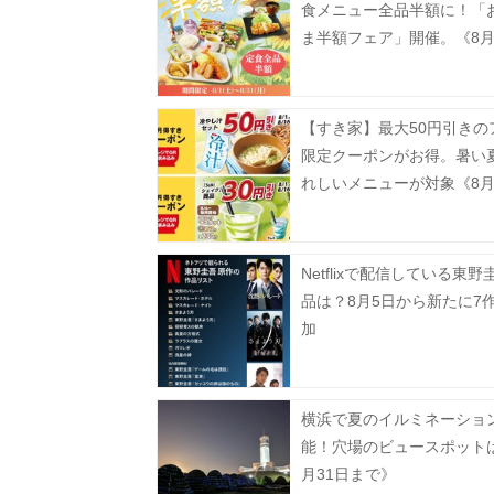
食メニュー全品半額に！「
ま半額フェア」開催。《8月
で》
【すき家】最大50円引きの
限定クーポンがお得。暑い
れしいメニューが対象《8月
で》
Netflixで配信している東野
品は？8月5日から新たに7
加
横浜で夏のイルミネーショ
能！穴場のビュースポット
月31日まで》