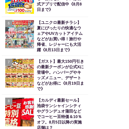
式アプリで配信中《8月8
日まで》
【ユニクロ最新チラシ】
6
夏にぴったりの快適なウ
ェアやUVカットアイテム
などがお買い得！旅行や
帰省、レジャーにも大活
躍《8月13日まで》
【ガスト】最大150円引き
7
の最新クーポンが公式Xに
登場中。ハンバーグやキ
ッズメニュー、デザート
などがお得に《8月19日ま
で》
【カルディ最新セール】
8
池袋サンシャインシティ
やグランデュオ蒲田など
でコーヒー豆特価＆10％
オフ。8月5日以降の実施
店舗は？