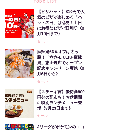
TODO LIST
【ピザハット】810円で人
気のピザが楽しめる「ハ
ットの日」は必見！土日
はお得なピザパ日和♡《8
月10日まで》
セール
麻辣湯66％オフは太っ
腹！「六六-LIULIU-麻辣
湯」恵比寿店でオープン
記念キャンペーン実施《8
月6日から》
セール
【ステーキ宮】優待券900
円分の配布も！お盆期間
に特別ランチメニュー登
場《8月23日まで》
セール
Jリーグがポケモンのエコ