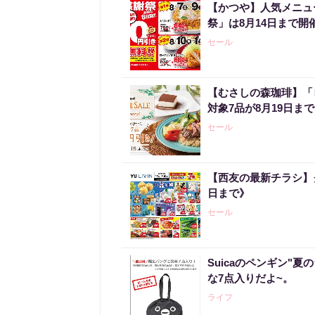
【かつや】人気メニュ
祭」は8月14日まで開
セール
【むさしの森珈琲】「
対象7品が8月19日ま
セール
【西友の最新チラシ】
日まで》
セール
Suicaのペンギン"夏
な7点入りだよ~。
ライフ