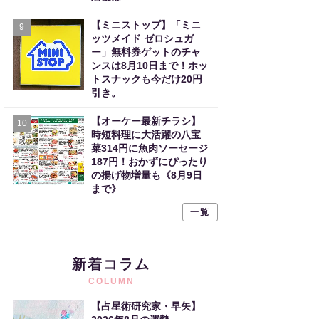
【ミニストップ】「ミニ
9
ッツメイド ゼロシュガ
ー」無料券ゲットのチャ
ンスは8月10日まで！ホッ
トスナックも今だけ20円
引き。
【オーケー最新チラシ】
10
時短料理に大活躍の八宝
菜314円に魚肉ソーセージ
187円！おかずにぴったり
の揚げ物増量も《8月9日
まで》
一覧
新着コラム
COLUMN
【占星術研究家・早矢】