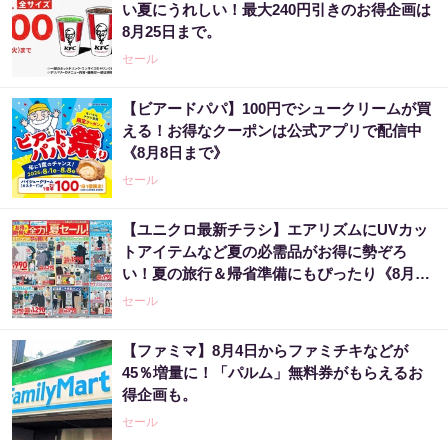
い夏にうれしい！最大240円引きのお得企画は
8月25日まで。
セール
【ビアードパパ】100円でシュークリームが買
える！お得なクーポンは公式アプリで配信中
《8月8日まで》
セール
【ユニクロ最新チラシ】エアリズムにUVカッ
トアイテムなど夏の必需品がお得に勢ぞろ
い！夏の旅行＆帰省準備にもぴったり《8月6
日まで》
セール
【ファミマ】8月4日からファミチキなどが
45％増量に！「パルム」無料券がもらえるお
得企画も。
セール