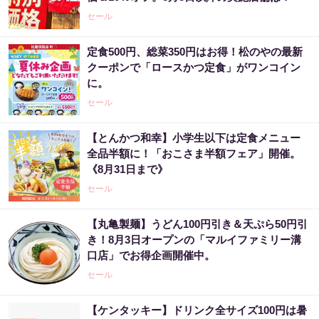
セール
定食500円、総菜350円はお得！松のやの最新
クーポンで「ロースかつ定食」がワンコイン
に。
セール
【とんかつ和幸】小学生以下は定食メニュー
全品半額に！「おこさま半額フェア」開催。
《8月31日まで》
セール
【丸亀製麺】うどん100円引き＆天ぷら50円引
き！8月3日オープンの「マルイファミリー溝
口店」でお得企画開催中。
セール
【ケンタッキー】ドリンク全サイズ100円は暑