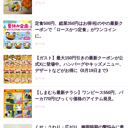
グルメ
定食500円、総菜350円はお得!松のやの最新ク
ーポンで「ロースかつ定食」がワンコイン
に。
セール
【ガスト】最大150円引きの最新クーポンが公
式Xに登場中。ハンバーグやキッズメニュー、
デザートなどがお得に《8月19日まで》
セール
【しまむら最新チラシ】ワンピース550円、パ
ーカ770円!びっくり価格のアイテム発見。
セール
くせ・うねり・広がり...梅雨時期の髪悩みに希