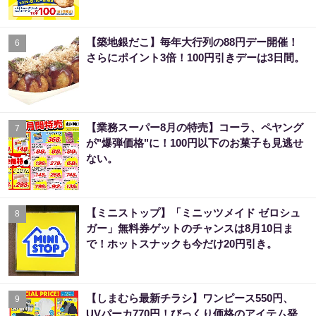
【築地銀だこ】毎年大行列の88円デー開催！
6
さらにポイント3倍！100円引きデーは3日間。
【業務スーパー8月の特売】コーラ、ペヤング
7
が"爆弾価格"に！100円以下のお菓子も見逃せ
ない。
【ミニストップ】「ミニッツメイド ゼロシュ
8
ガー」無料券ゲットのチャンスは8月10日ま
で！ホットスナックも今だけ20円引き。
【しまむら最新チラシ】ワンピース550円、
9
UVパーカ770円！びっくり価格のアイテム発