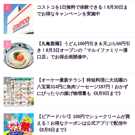
コストコを1日無料で体験できる！8月30日ま
2
でお得なキャンペーンを実施中
【丸亀製麺】うどん100円引き＆天ぷら50円引
3
き！8月3日オープンの「マルイファミリー溝
口店」でお得企画開催中。
【オーケー最新チラシ】時短料理に大活躍の
4
八宝菜314円に魚肉ソーセージ187円！おかず
にぴったりの揚げ物増量も《8月9日まで》
【ビアードパパ】100円でシュークリームが買
5
える！お得なクーポンは公式アプリで配信中
《8月8日まで》