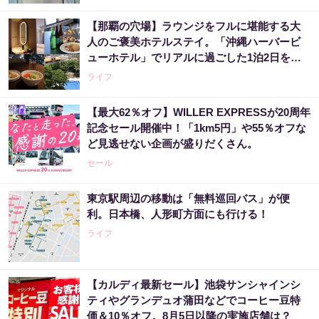
【那覇の穴場】ラウンジをフルに堪能する大
人のご褒美ホテルステイ。「沖縄ハーバービ
ューホテル」でリアルに過ごした1泊2日をレ
ビュー。
ライフ
【最大62％オフ】WILLER EXPRESSが20周年
記念セール開催中！「1km5円」や55％オフな
ど見逃せない企画が盛りだくさん。
セール
東京駅周辺の移動は「無料巡回バス」が便
利。日本橋、人形町方面にも行ける！
ライフ
【カルディ最新セール】池袋サンシャインシ
ティやグランデュオ蒲田などでコーヒー豆特
価＆10％オフ。8月5日以降の実施店舗は？