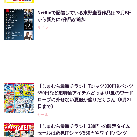
Netflixで配信している東野圭吾作品は?8月5日
から新たに7作品が追加
ライフ
【しまむら最新チラシ】Tシャツ330円&パンツ
550円など超特価アイテムどっさり!夏のワード
ローブに外せない夏服が盛りだくさん《6月21
日まで》
セール
【しまむら最新チラシ】330円~の限定タイム
セールは必見!Tシャツ550円やワイドパンツ