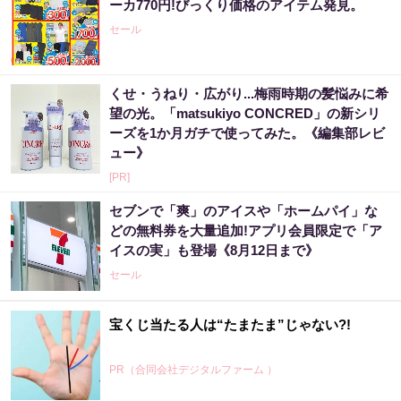
ーカ770円!びっくり価格のアイテム発見。
セール
くせ・うねり・広がり...梅雨時期の髪悩みに希
望の光。「matsukiyo CONCRED」の新シリ
ーズを1か月ガチで使ってみた。《編集部レビ
ュー》
[PR]
セブンで「爽」のアイスや「ホームパイ」な
どの無料券を大量追加!アプリ会員限定で「ア
イスの実」も登場《8月12日まで》
セール
宝くじ当たる人は“たまたま”じゃない?!
PR（合同会社デジタルファーム ）