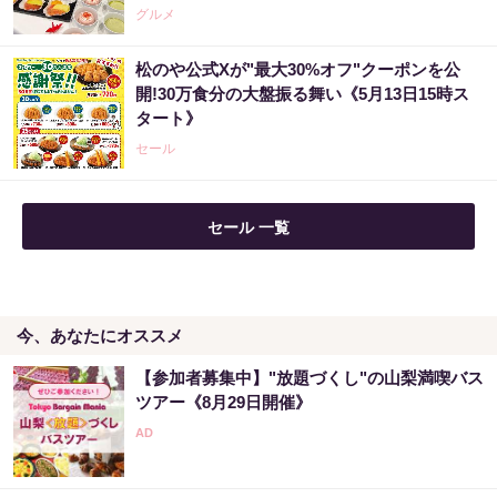
グルメ
松のや公式Xが"最大30%オフ"クーポンを公
開!30万食分の大盤振る舞い《5月13日15時ス
タート》
セール
セール 一覧
今、あなたにオススメ
【参加者募集中】"放題づくし"の山梨満喫バス
ツアー《8月29日開催》