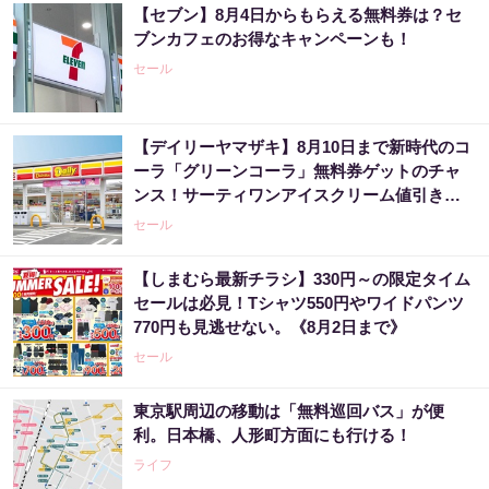
【セブン】8月4日からもらえる無料券は？セ
ブンカフェのお得なキャンペーンも！
セール
【デイリーヤマザキ】8月10日まで新時代のコ
ーラ「グリーンコーラ」無料券ゲットのチャ
ンス！サーティワンアイスクリーム値引きな
どお得企画も目白押し。
セール
【しまむら最新チラシ】330円～の限定タイム
セールは必見！Tシャツ550円やワイドパンツ
770円も見逃せない。《8月2日まで》
セール
東京駅周辺の移動は「無料巡回バス」が便
利。日本橋、人形町方面にも行ける！
ライフ