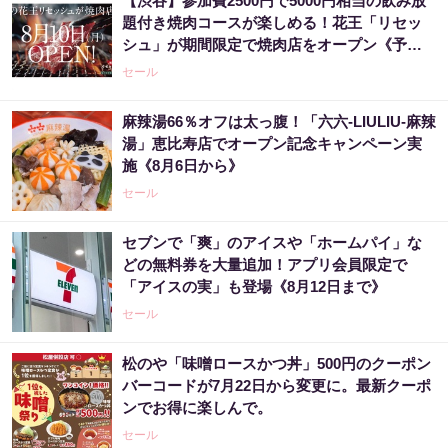
【渋谷】参加費2500円で5000円相当の飲み放
題付き焼肉コースが楽しめる！花王「リセッ
シュ」が期間限定で焼肉店をオープン《予約
受付中》
セール
麻辣湯66％オフは太っ腹！「六六-LIULIU-麻辣
湯」恵比寿店でオープン記念キャンペーン実
施《8月6日から》
セール
セブンで「爽」のアイスや「ホームパイ」な
どの無料券を大量追加！アプリ会員限定で
「アイスの実」も登場《8月12日まで》
セール
松のや「味噌ロースかつ丼」500円のクーポン
バーコードが7月22日から変更に。最新クーポ
ンでお得に楽しんで。
セール