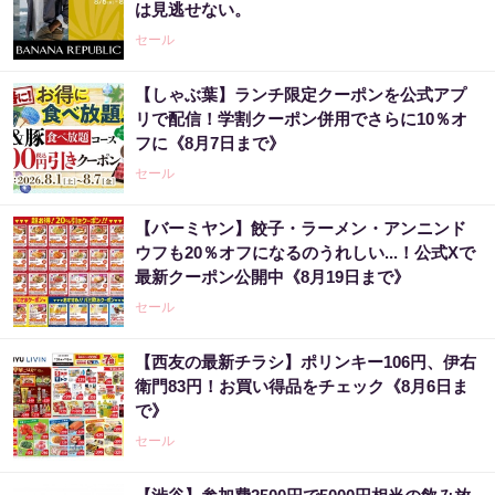
は見逃せない。
セール
【しゃぶ葉】ランチ限定クーポンを公式アプ
リで配信！学割クーポン併用でさらに10％オ
フに《8月7日まで》
セール
【バーミヤン】餃子・ラーメン・アンニンド
ウフも20％オフになるのうれしい...！公式Xで
最新クーポン公開中《8月19日まで》
セール
【西友の最新チラシ】ポリンキー106円、伊右
衛門83円！お買い得品をチェック《8月6日ま
で》
セール