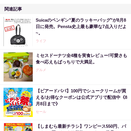
関連記事
Suicaのペンギン"夏のラッキーバッグ"が8月8
日に発売。Pensta史上最も豪華な7点入りだよ
~。
ライフ
ミセスドーナツ全4種を実食レビュー!可愛さも
食べ応えもばっちりで大満足。
グルメ
【ビアードパパ】100円でシュークリームが買
える!お得なクーポンは公式アプリで配信中《8
月8日まで》
セール
【しまむら最新チラシ】ワンピース550円、パ