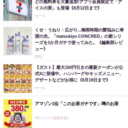
どの無料券を大量追加!アプリ会員限定で「ア
イスの実」も登場《8月12日まで》
セール
くせ・うねり・広がり...梅雨時期の髪悩みに希
望の光。「matsukiyo CONCRED」の新シリ
ーズを1か月ガチで使ってみた。《編集部レビ
ュー》
[PR]
【ガスト】最大150円引きの最新クーポンが公
式Xに登場中。ハンバーグやキッズメニュー、
デザートなどがお得に《8月19日まで》
セール
アマゾン1位「このお茶ガチです」噂のお茶
PR（ハーブ健康本舗）