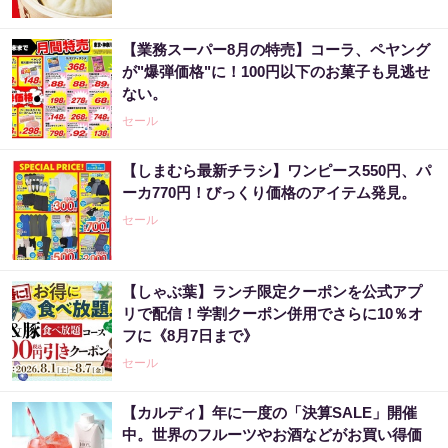
【業務スーパー8月の特売】コーラ、ペヤング
が"爆弾価格"に！100円以下のお菓子も見逃せ
ない。
セール
【しまむら最新チラシ】ワンピース550円、パ
ーカ770円！びっくり価格のアイテム発見。
セール
【しゃぶ葉】ランチ限定クーポンを公式アプ
リで配信！学割クーポン併用でさらに10％オ
フに《8月7日まで》
セール
【カルディ】年に一度の「決算SALE」開催
中。世界のフルーツやお酒などがお買い得価