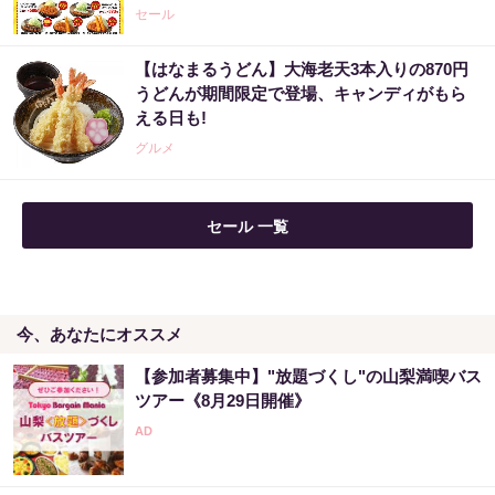
セール
【はなまるうどん】大海老天3本入りの870円
3億当選主婦「宝くじ買う前に〇〇した」当選
うどんが期間限定で登場、キャンディがもら
率上げる方法
える日も!
PR（合同会社デジタルファーム ）
グルメ
セール 一覧
今、あなたにオススメ
【参加者募集中】"放題づくし"の山梨満喫バス
ツアー《8月29日開催》