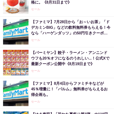
格に。《8月31日まで》
セール
【ファミマ】7月28日から「お～いお茶」「ド
デカミンBIG」などの飲料無料券もらえる！今
なら「ハーゲンダッツ」の50円引きクーポン
も。
セール
【バーミヤン】餃子・ラーメン・アンニンド
ウフも20％オフになるのうれしい...！公式Xで
最新クーポン公開中《8月19日まで》
セール
【ファミマ】8月4日からファミチキなどが
45％増量に！「パルム」無料券がもらえるお
得企画も。
セール