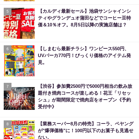
【カルディ最新セール】池袋サンシャインシ
5
ティやグランデュオ蒲田などでコーヒー豆特
価＆10％オフ。8月5日以降の実施店舗は？
【しまむら最新チラシ】ワンピース550円、
6
UVパーカ770円！びっくり価格のアイテム発
見。
【渋谷】参加費2500円で5000円相当の飲み放
7
題付き焼肉コースが楽しめる！花王「リセッ
シュ」が期間限定で焼肉店をオープン《予約
受付中》
【業務スーパー8月の特売】コーラ、ペヤング
8
が"爆弾価格"に！100円以下のお菓子も見逃せ
ない。