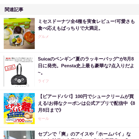
関連記事
ミセスドーナツ全4種を実食レビュー!可愛さも
食べ応えもばっちりで大満足。
グルメ
Suicaのペンギン"夏のラッキーバッグ"が8月8
日に発売。Pensta史上最も豪華な7点入りだよ
~。
ライフ
【ビアードパパ】100円でシュークリームが買
える!お得なクーポンは公式アプリで配信中《8
月8日まで》
セール
セブンで「爽」のアイスや「ホームパイ」な