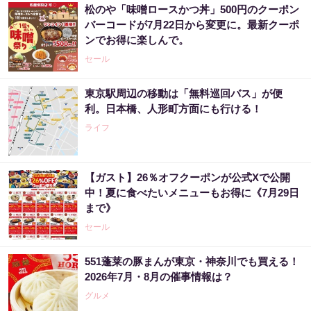
松のや「味噌ロースかつ丼」500円のクーポン
バーコードが7月22日から変更に。最新クーポ
ンでお得に楽しんで。
セール
東京駅周辺の移動は「無料巡回バス」が便
利。日本橋、人形町方面にも行ける！
ライフ
【ガスト】26％オフクーポンが公式Xで公開
中！夏に食べたいメニューもお得に《7月29日
まで》
セール
551蓬莱の豚まんが東京・神奈川でも買える！
2026年7月・8月の催事情報は？
グルメ