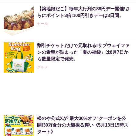
【築地銀だこ】毎年大行列の88円デー開催!さ
楽天週間ランキング1位！シリーズ累計3億包
らにポイント3倍!100円引きデーは3日間。
のスッキリ茶。380円でお試し
セール
PR（ハーブ健康本舗）
割引チケットだけで元取れる!サブウェイファ
宝くじ当たる人だけが気づいている違い
ンの希望が詰まった「夏の福袋」は8月7日か
ら数量限定で発売。
PR（合同会社デジタルファーム ）
グルメ
「2027年の宝くじ当選者は〇〇です」占い師
が暴露
PR（合同会社デジタルファーム ）
松のや公式Xが"最大30%オフ"クーポンを公
【宝くじの裏技】当たる側に回るか、このま
開!30万食分の大盤振る舞い《5月13日15時ス
まか
タート》
PR（合同会社デジタルファーム ）