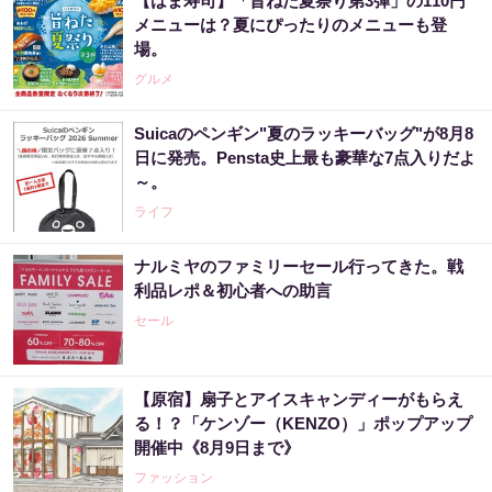
【はま寿司】「旨ねた夏祭り第3弾」の110円
メニューは？夏にぴったりのメニューも登
場。
グルメ
Suicaのペンギン"夏のラッキーバッグ"が8月8
日に発売。Pensta史上最も豪華な7点入りだよ
～。
ライフ
ナルミヤのファミリーセール行ってきた。戦
利品レポ＆初心者への助言
セール
【原宿】扇子とアイスキャンディーがもらえ
る！？「ケンゾー（KENZO）」ポップアップ
開催中《8月9日まで》
ファッション