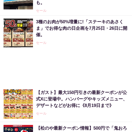
も。
セール
3種のお肉が50%増量に!「ステーキのあさく
ま」でお得な肉の日企画を7月25日・26日に開
催。
セール
【ガスト】最大150円引きの最新クーポンが公
式Xに登場中。ハンバーグやキッズメニュー、
デザートなどがお得に《8月19日まで》
セール
【松のや最新クーポン情報】500円で「鬼おろ