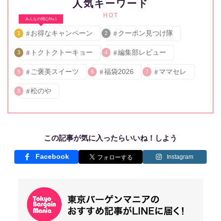
人気キーワード
HOT
みんなの関心No.1
お得なキャンペーン
クーポン見つけ隊
1
2
トクトクトーキョー
編集部レビュー
3
4
ご褒美スイーツ
福袋2026
ママセレ
5
6
7
松のや
8
この記事が気に入ったらいいね！しよう
Facebook
Instagram