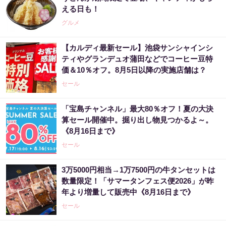
える日も！
グルメ
【カルディ最新セール】池袋サンシャインシ
ティやグランデュオ蒲田などでコーヒー豆特
価＆10％オフ。8月5日以降の実施店舗は？
セール
「宝島チャンネル」最大80％オフ！夏の大決
算セール開催中。掘り出し物見つかるよ～。
《8月16日まで》
セール
3万5000円相当→1万7500円の牛タンセットは
数量限定！「サマータンフェス便2026」が昨
年より増量して販売中《8月16日まで》
セール