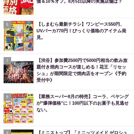
価＆10％オフ。8月5日以降の実施店舗は？
【しまむら最新チラシ】ワンピース550円、
6
UVパーカ770円！びっくり価格のアイテム発
見。
【渋谷】参加費2500円で5000円相当の飲み放
7
題付き焼肉コースが楽しめる！花王「リセッ
シュ」が期間限定で焼肉店をオープン《予約
受付中》
【業務スーパー8月の特売】コーラ、ペヤング
8
が"爆弾価格"に！100円以下のお菓子も見逃せ
ない。
【ミニストップ】「ミニッツメイド ゼロシュ
9