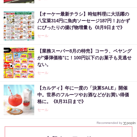
【オーケー最新チラシ】時短料理に大活躍の
八宝菜314円に魚肉ソーセージ187円！おかず
にぴったりの揚げ物増量も《8月9日まで》
セール
【業務スーパー8月の特売】コーラ、ペヤング
が"爆弾価格"に！100円以下のお菓子も見逃せ
ない。
セール
【カルディ】年に一度の「決算SALE」開催
中。世界のフルーツやお酒などがお買い得価
格に。《8月31日まで》
セール
Recommended by