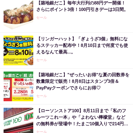
【築地銀だこ】毎年大行列の88円デー開催！
さらにポイント3倍！100円引きデーは3日間。
セール
【リンガーハット】「ぎょうざ3個」無料にな
るステッカー配布中！8月10日まで何度でも使
えるなんて最高...。
セール
【築地銀だこ】"ぜったいお得"な夏の回数券を
数量限定で販売！8月8日はスタンプ3倍＆
PayPayクーポンでさらにお得♡
セール
【ローソンストア100】8月11日まで「私のフ
ルーツこれ一本」や「よわない檸檬堂」など
の無料券が登場中！たまご10個入りで214円な
どのお得企画も見逃せない。
セール