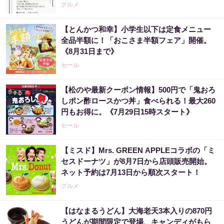
グルメ
【とんかつ和幸】小学生以下は定食メニュー
全品半額に！「おこさま半額フェア」開催。
《8月31日まで》
セール
【松のや最新クーポン情報】500円で「鬼おろ
しポン酢ロースかつ丼」食べられる！最大260
円もお得に。《7月29日15時スタート》
セール
【ミスド】Mrs. GREEN APPLEコラボの「ミ
セスドーナツ」が8月7日から店頭販売開始。
ネット予約は7月13日から順次スタート！
グルメ
【はなまるうどん】大海老天3本入りの870円
うどんが期間限定で登場、キャンディがもら