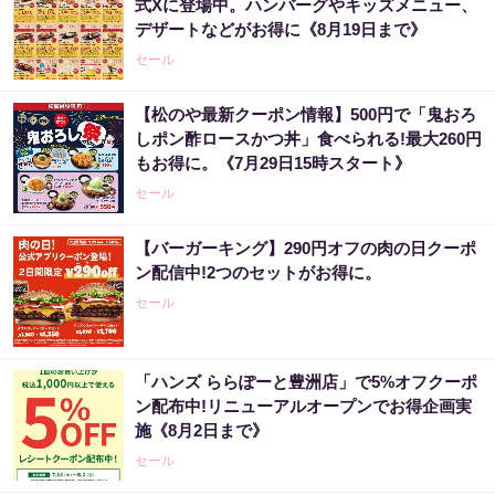
式Xに登場中。ハンバーグやキッズメニュー、
デザートなどがお得に《8月19日まで》
セール
【松のや最新クーポン情報】500円で「鬼おろ
しポン酢ロースかつ丼」食べられる!最大260円
もお得に。《7月29日15時スタート》
セール
【バーガーキング】290円オフの肉の日クーポ
ン配信中!2つのセットがお得に。
セール
「ハンズ ららぽーと豊洲店」で5%オフクーポ
ン配布中!リニューアルオープンでお得企画実
施《8月2日まで》
セール