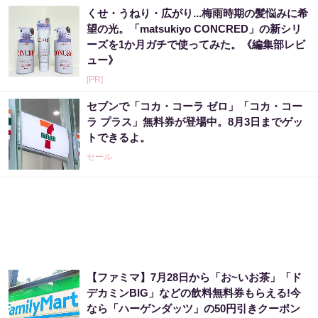
くせ・うねり・広がり...梅雨時期の髪悩みに希
望の光。「matsukiyo CONCRED」の新シリ
ーズを1か月ガチで使ってみた。《編集部レビ
ュー》
[PR]
セブンで「コカ・コーラ ゼロ」「コカ・コー
ラ プラス」無料券が登場中。8月3日までゲッ
トできるよ。
セール
【ファミマ】7月28日から「お~いお茶」「ド
デカミンBIG」などの飲料無料券もらえる!今
なら「ハーゲンダッツ」の50円引きクーポン