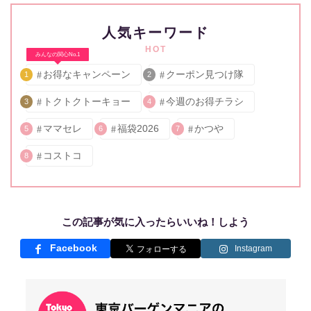
人気キーワード
HOT
みんなの関心No.1
お得なキャンペーン
クーポン見つけ隊
1
2
トクトクトーキョー
今週のお得チラシ
3
4
ママセレ
福袋2026
かつや
5
6
7
コストコ
8
この記事が気に入ったらいいね！しよう
Facebook
Instagram