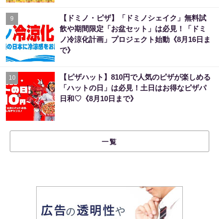
【ドミノ・ピザ】「ドミノシェイク」無料試
9
飲や期間限定「お盆セット」は必見！「ドミ
ノ冷涼化計画」プロジェクト始動《8月16日ま
で》
【ピザハット】810円で人気のピザが楽しめる
10
「ハットの日」は必見！土日はお得なピザパ
日和♡《8月10日まで》
一覧