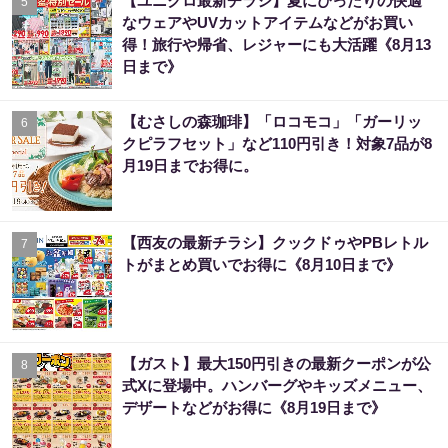
【ユニクロ最新チラシ】夏にぴったりの快適
5
なウェアやUVカットアイテムなどがお買い
得！旅行や帰省、レジャーにも大活躍《8月13
日まで》
【むさしの森珈琲】「ロコモコ」「ガーリッ
6
クピラフセット」など110円引き！対象7品が8
月19日までお得に。
【西友の最新チラシ】クックドゥやPBレトル
7
トがまとめ買いでお得に《8月10日まで》
【ガスト】最大150円引きの最新クーポンが公
8
式Xに登場中。ハンバーグやキッズメニュー、
デザートなどがお得に《8月19日まで》