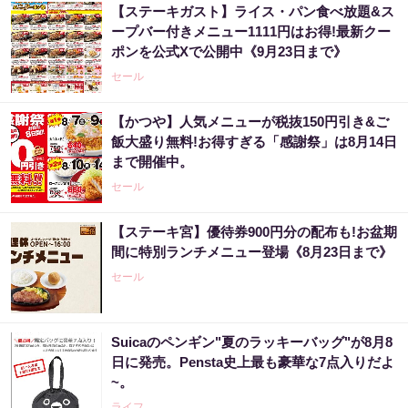
【ステーキガスト】ライス・パン食べ放題&ス
ープバー付きメニュー1111円はお得!最新クー
ポンを公式Xで公開中《9月23日まで》
セール
【かつや】人気メニューが税抜150円引き&ご
飯大盛り無料!お得すぎる「感謝祭」は8月14日
まで開催中。
セール
【ステーキ宮】優待券900円分の配布も!お盆期
間に特別ランチメニュー登場《8月23日まで》
セール
Suicaのペンギン"夏のラッキーバッグ"が8月8
日に発売。Pensta史上最も豪華な7点入りだよ
~。
ライフ