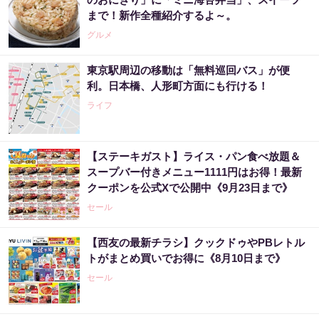
まで！新作全種紹介するよ～。
グルメ
東京駅周辺の移動は「無料巡回バス」が便
利。日本橋、人形町方面にも行ける！
ライフ
【ステーキガスト】ライス・パン食べ放題＆
スープバー付きメニュー1111円はお得！最新
クーポンを公式Xで公開中《9月23日まで》
セール
【西友の最新チラシ】クックドゥやPBレトル
トがまとめ買いでお得に《8月10日まで》
セール