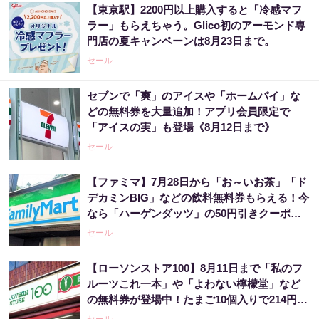
【東京駅】2200円以上購入すると「冷感マフ
ラー」もらえちゃう。Glico初のアーモンド専
門店の夏キャンペーンは8月23日まで。
セール
セブンで「爽」のアイスや「ホームパイ」な
どの無料券を大量追加！アプリ会員限定で
「アイスの実」も登場《8月12日まで》
セール
【ファミマ】7月28日から「お～いお茶」「ド
デカミンBIG」などの飲料無料券もらえる！今
なら「ハーゲンダッツ」の50円引きクーポン
も。
セール
【ローソンストア100】8月11日まで「私のフ
ルーツこれ一本」や「よわない檸檬堂」など
の無料券が登場中！たまご10個入りで214円な
どのお得企画も見逃せない。