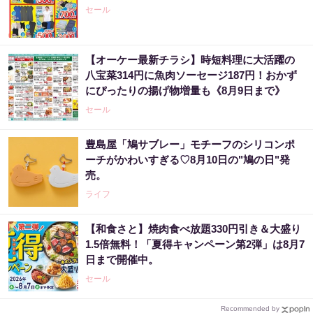
セール
【オーケー最新チラシ】時短料理に大活躍の
八宝菜314円に魚肉ソーセージ187円！おかず
にぴったりの揚げ物増量も《8月9日まで》
セール
豊島屋「鳩サブレー」モチーフのシリコンポ
ーチがかわいすぎる♡8月10日の"鳩の日"発
売。
ライフ
【和食さと】焼肉食べ放題330円引き＆大盛り
1.5倍無料！「夏得キャンペーン第2弾」は8月7
日まで開催中。
セール
Recommended by