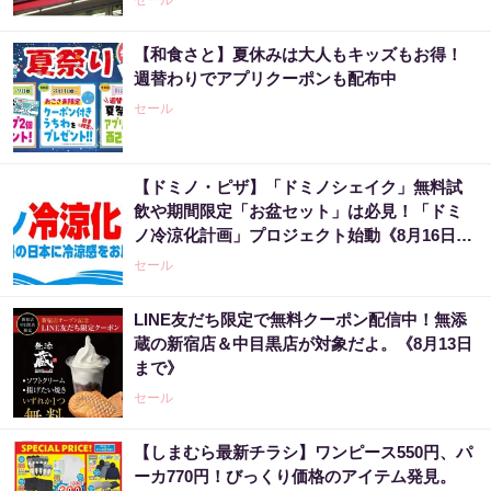
セール
【和食さと】夏休みは大人もキッズもお得！
週替わりでアプリクーポンも配布中
セール
【ドミノ・ピザ】「ドミノシェイク」無料試
飲や期間限定「お盆セット」は必見！「ドミ
ノ冷涼化計画」プロジェクト始動《8月16日ま
で》
セール
LINE友だち限定で無料クーポン配信中！無添
蔵の新宿店＆中目黒店が対象だよ。《8月13日
まで》
セール
【しまむら最新チラシ】ワンピース550円、パ
ーカ770円！びっくり価格のアイテム発見。