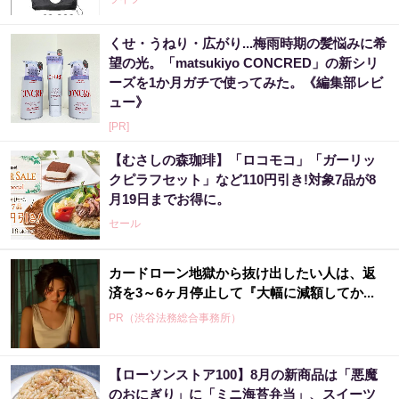
くせ・うねり・広がり...梅雨時期の髪悩みに希
望の光。「matsukiyo CONCRED」の新シリ
ーズを1か月ガチで使ってみた。《編集部レビ
ュー》
[PR]
【むさしの森珈琲】「ロコモコ」「ガーリッ
クピラフセット」など110円引き!対象7品が8
月19日までお得に。
セール
カードローン地獄から抜け出したい人は、返
済を3～6ヶ月停止して『大幅に減額してか...
PR（渋谷法務総合事務所）
【ローソンストア100】8月の新商品は「悪魔
のおにぎり」に「ミニ海苔弁当」、スイーツ