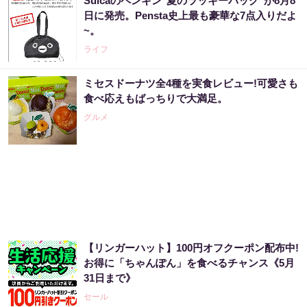
Suicaのペンギン"夏のラッキーバッグ"が8月8
あなたの金運はどう？宝くじに縁がある時、
日に発売。Pensta史上最も豪華な7点入りだよ
金運はこう変わる
~。
PR（合同会社デジタルファーム ）
ライフ
ミセスドーナツ全4種を実食レビュー!可愛さも
「どうせ当たらない」と思ってた私が本当に
食べ応えもばっちりで大満足。
当選した“買い方”がこれ
グルメ
PR（合同会社デジタルファーム ）
世界トップクラスの市場分析が導き出した事
実「大至急、暴落相場に備えて下さい」
PR（Acoco.）
【リンガーハット】100円オフクーポン配布中!
「SNSでも話題」60代から宝くじ運が変わる
お得に「ちゃんぽん」を食べるチャンス《5月
人の特徴
31日まで》
PR（合同会社デジタルファーム ）
セール