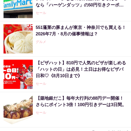
なら「ハーゲンダッツ」の50円引きクーポン
も。
セール
551蓬莱の豚まんが東京・神奈川でも買える！
2026年7月・8月の催事情報は？
グルメ
【ピザハット】810円で人気のピザが楽しめる
「ハットの日」は必見！土日はお得なピザパ
日和♡《8月10日まで》
セール
【築地銀だこ】毎年大行列の88円デー開催！
さらにポイント3倍！100円引きデーは3日間。
セール