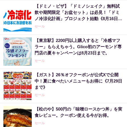
【ドミノ・ピザ】「ドミノシェイク」無料試
飲や期間限定「お盆セット」は必見！「ドミ
ノ冷涼化計画」プロジェクト始動《8月16日ま
で》
セール
【東京駅】2200円以上購入すると「冷感マフ
ラー」もらえちゃう。Glico初のアーモンド専
門店の夏キャンペーンは8月23日まで。
セール
【ガスト】26％オフクーポンが公式Xで公開
中！夏に食べたいメニューもお得に《7月29日
まで》
セール
【松のや】500円の「味噌ロースかつ丼」を実
食レビュー。クーポン使える今がお得。
セール