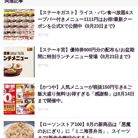
関連記事
【ステーキガスト】ライス・パン食べ放題&ス
ープバー付きメニュー1111円はお得!最新クー
ポンを公式Xで公開中《9月23日まで》
セール
【ステーキ宮】優待券900円分の配布も!お盆期
間に特別ランチメニュー登場《8月23日まで》
セール
【かつや】人気メニューが税抜150円引き&ご
飯大盛り無料!お得すぎる「感謝祭」は8月14日
まで開催中。
セール
【ローソンストア100】8月の新商品は「悪魔
のおにぎり」に「ミニ海苔弁当」、スイーツ
まで!新作全種紹介するよ~。