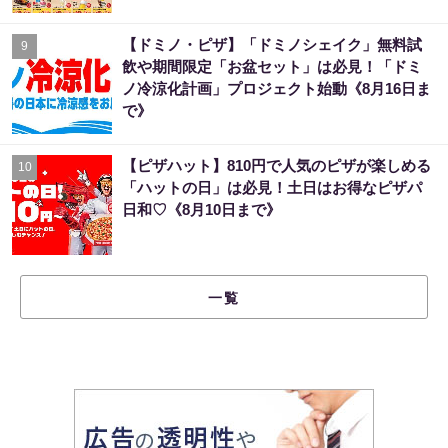
【ドミノ・ピザ】「ドミノシェイク」無料試
9
飲や期間限定「お盆セット」は必見！「ドミ
ノ冷涼化計画」プロジェクト始動《8月16日ま
で》
【ピザハット】810円で人気のピザが楽しめる
10
「ハットの日」は必見！土日はお得なピザパ
日和♡《8月10日まで》
一覧