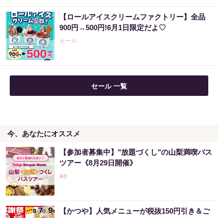
【ロールアイスクリームファクトリー】全品
【当選した人が暴露】宝くじ運が動く時、必
900円→500円!6月1日限定だよ♡
ずある前触れ
セール
PR（合同会社デジタルファーム ）
セール 一覧
今、あなたにオススメ
【参加者募集中】"放題づくし"の山梨満喫バス
ツアー《8月29日開催》
【かつや】人気メニューが税抜150円引き＆ご