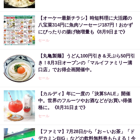
【オーケー最新チラシ】時短料理に大活躍の
八宝菜314円に魚肉ソーセージ187円！おかず
にぴったりの揚げ物増量も《8月9日まで》
セール
【丸亀製麺】うどん100円引き＆天ぷら50円引
き！8月3日オープンの「マルイファミリー溝
口店」でお得企画開催中。
セール
【カルディ】年に一度の「決算SALE」開催
中。世界のフルーツやお酒などがお買い得価
格に。《8月31日まで》
セール
【ファミマ】7月28日から「お～いお茶」「ド
デカミンBIG」などの飲料無料券もらえる！今