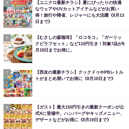
【ユニクロ最新チラシ】夏にぴったりの快適
5
なウェアやUVカットアイテムなどがお買い
得！旅行や帰省、レジャーにも大活躍《8月13
日まで》
【むさしの森珈琲】「ロコモコ」「ガーリッ
6
クピラフセット」など110円引き！対象7品が8
月19日までお得に。
【西友の最新チラシ】クックドゥやPBレトル
7
トがまとめ買いでお得に《8月10日まで》
【ガスト】最大150円引きの最新クーポンが公
8
式Xに登場中。ハンバーグやキッズメニュー、
デザートなどがお得に《8月19日まで》