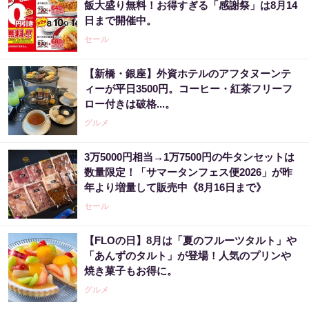
飯大盛り無料！お得すぎる「感謝祭」は8月14
日まで開催中。
セール
【新橋・銀座】外資ホテルのアフタヌーンテ
ィーが平日3500円。コーヒー・紅茶フリーフ
ロー付きは破格...。
グルメ
3万5000円相当→1万7500円の牛タンセットは
数量限定！「サマータンフェス便2026」が昨
年より増量して販売中《8月16日まで》
セール
【FLOの日】8月は「夏のフルーツタルト」や
「あんずのタルト」が登場！人気のプリンや
焼き菓子もお得に。
グルメ