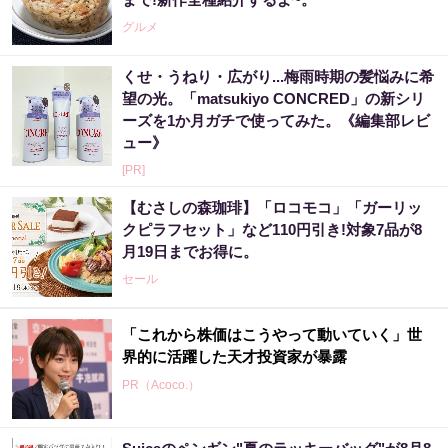
グルメ
くせ・うねり・広がり...梅雨時期の髪悩みに希
望の光。「matsukiyo CONCRED」の新シリ
ーズを1か月ガチで使ってみた。《編集部レビ
ュー》
[PR]
【むさしの森珈琲】「ロコモコ」「ガーリッ
クピラフセット」など110円引き!対象7品が8
月19日までお得に。
セール
「これから株価はこうやって動いていく」世
界的に活躍した天才投資家が暴露
PR（Acoco.）