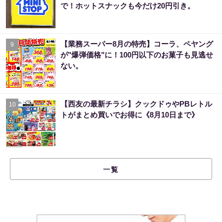
で！ホットスナックも今だけ20円引き。
【業務スーパー8月の特売】コーラ、ペヤング
9
が"爆弾価格"に！100円以下のお菓子も見逃せ
ない。
【西友の最新チラシ】クックドゥやPBレトル
10
トがまとめ買いでお得に《8月10日まで》
一覧