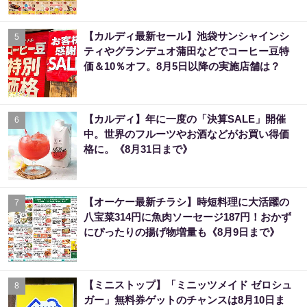
【カルディ最新セール】池袋サンシャインシ
5
ティやグランデュオ蒲田などでコーヒー豆特
価＆10％オフ。8月5日以降の実施店舗は？
【カルディ】年に一度の「決算SALE」開催
6
中。世界のフルーツやお酒などがお買い得価
格に。《8月31日まで》
【オーケー最新チラシ】時短料理に大活躍の
7
八宝菜314円に魚肉ソーセージ187円！おかず
にぴったりの揚げ物増量も《8月9日まで》
【ミニストップ】「ミニッツメイド ゼロシュ
8
ガー」無料券ゲットのチャンスは8月10日ま