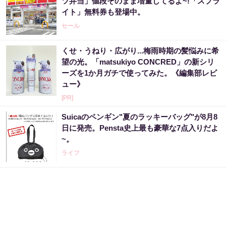
ツ弁当」値段そのまま増量してるよ~!「スプラ
イト」無料券も登場中。
セール
くせ・うねり・広がり...梅雨時期の髪悩みに希
望の光。「matsukiyo CONCRED」の新シリ
ーズを1か月ガチで使ってみた。《編集部レビ
ュー》
[PR]
Suicaのペンギン"夏のラッキーバッグ"が8月8
日に発売。Pensta史上最も豪華な7点入りだよ
~。
ライフ