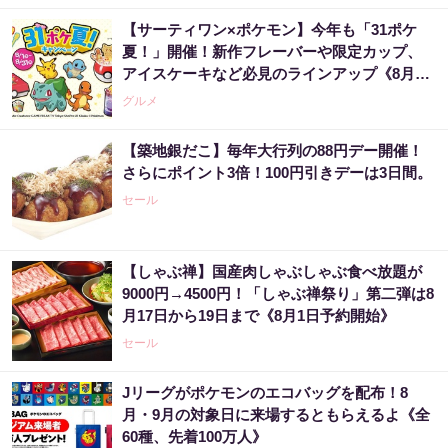
【サーティワン×ポケモン】今年も「31ポケ
夏！」開催！新作フレーバーや限定カップ、
アイスケーキなど必見のラインアップ《8月1
日スタート》
グルメ
【築地銀だこ】毎年大行列の88円デー開催！
さらにポイント3倍！100円引きデーは3日間。
セール
【しゃぶ禅】国産肉しゃぶしゃぶ食べ放題が
9000円→4500円！「しゃぶ禅祭り」第二弾は8
月17日から19日まで《8月1日予約開始》
セール
Jリーグがポケモンのエコバッグを配布！8
月・9月の対象日に来場するともらえるよ《全
60種、先着100万人》