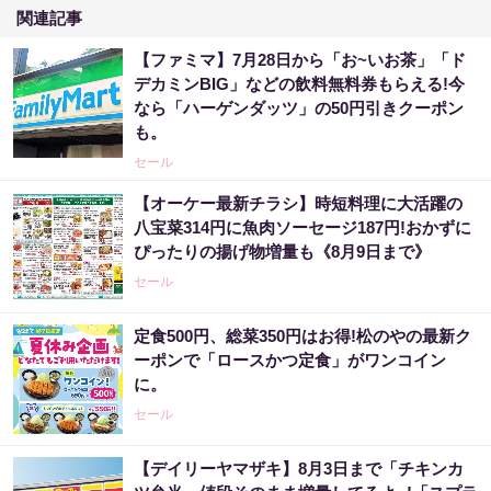
関連記事
【ファミマ】7月28日から「お~いお茶」「ド
デカミンBIG」などの飲料無料券もらえる!今
なら「ハーゲンダッツ」の50円引きクーポン
も。
セール
【オーケー最新チラシ】時短料理に大活躍の
八宝菜314円に魚肉ソーセージ187円!おかずに
ぴったりの揚げ物増量も《8月9日まで》
セール
定食500円、総菜350円はお得!松のやの最新ク
ーポンで「ロースかつ定食」がワンコイン
に。
セール
【デイリーヤマザキ】8月3日まで「チキンカ