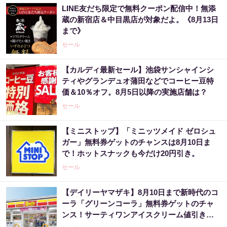
LINE友だち限定で無料クーポン配信中！無添
蔵の新宿店＆中目黒店が対象だよ。《8月13日
まで》
セール
【カルディ最新セール】池袋サンシャインシ
ティやグランデュオ蒲田などでコーヒー豆特
価＆10％オフ。8月5日以降の実施店舗は？
セール
【ミニストップ】「ミニッツメイド ゼロシュ
ガー」無料券ゲットのチャンスは8月10日ま
で！ホットスナックも今だけ20円引き。
セール
【デイリーヤマザキ】8月10日まで新時代のコ
ーラ「グリーンコーラ」無料券ゲットのチャ
ンス！サーティワンアイスクリーム値引きな
どお得企画も目白押し。