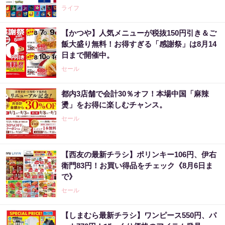
ライフ
【かつや】人気メニューが税抜150円引き＆ご
飯大盛り無料！お得すぎる「感謝祭」は8月14
日まで開催中。
セール
都内3店舗で会計30％オフ！本場中国「麻辣
燙」をお得に楽しむチャンス。
セール
【西友の最新チラシ】ポリンキー106円、伊右
衛門83円！お買い得品をチェック《8月6日ま
で》
セール
【しまむら最新チラシ】ワンピース550円、パ