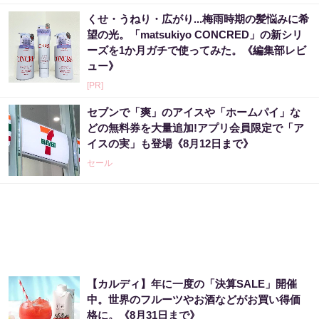
くせ・うねり・広がり...梅雨時期の髪悩みに希
望の光。「matsukiyo CONCRED」の新シリ
ーズを1か月ガチで使ってみた。《編集部レビ
ュー》
[PR]
セブンで「爽」のアイスや「ホームパイ」な
どの無料券を大量追加!アプリ会員限定で「ア
イスの実」も登場《8月12日まで》
セール
【カルディ】年に一度の「決算SALE」開催
中。世界のフルーツやお酒などがお買い得価
格に。《8月31日まで》