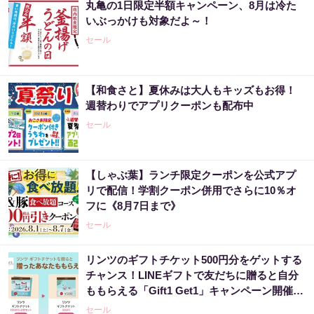
丸亀の1日限定半額キャンペーン、8月は冷た
いぶっかけも対象だよ～！
セール
【和食さと】夏休みは大人もキッズもお得！
週替わりでアプリクーポンも配布中
セール
【しゃぶ葉】ランチ限定クーポンを公式アプ
リで配信！学割クーポン併用でさらに10％オ
フに《8月7日まで》
セール
リンツのギフトチケット500円分をゲットする
チャンス！LINEギフトで友だちに贈ると自分
ももらえる「Gift1 Get1」キャンペーン開催
中。
セール