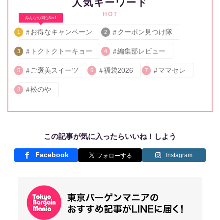
人気キーワード
HOT
みんなの関心No.1
お得なキャンペーン
クーポン見つけ隊
1
2
トクトクトーキョー
編集部レビュー
3
4
ご褒美スイーツ
福袋2026
ママセレ
5
6
7
松のや
8
この記事が気に入ったらいいね！しよう
Facebook
Instagram