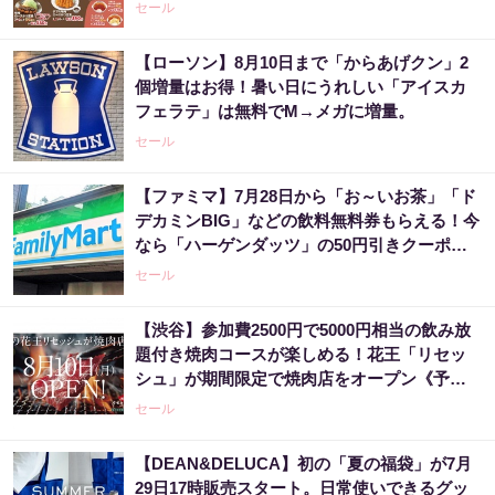
セール
【ローソン】8月10日まで「からあげクン」2
個増量はお得！暑い日にうれしい「アイスカ
フェラテ」は無料でM→メガに増量。
セール
【ファミマ】7月28日から「お～いお茶」「ド
デカミンBIG」などの飲料無料券もらえる！今
なら「ハーゲンダッツ」の50円引きクーポン
も。
セール
【渋谷】参加費2500円で5000円相当の飲み放
題付き焼肉コースが楽しめる！花王「リセッ
シュ」が期間限定で焼肉店をオープン《予約
受付中》
セール
【DEAN&DELUCA】初の「夏の福袋」が7月
29日17時販売スタート。日常使いできるグッ