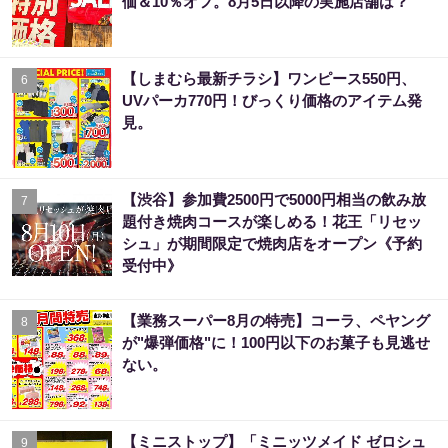
価＆10％オフ。8月5日以降の実施店舗は？
【しまむら最新チラシ】ワンピース550円、
6
UVパーカ770円！びっくり価格のアイテム発
見。
【渋谷】参加費2500円で5000円相当の飲み放
7
題付き焼肉コースが楽しめる！花王「リセッ
シュ」が期間限定で焼肉店をオープン《予約
受付中》
【業務スーパー8月の特売】コーラ、ペヤング
8
が"爆弾価格"に！100円以下のお菓子も見逃せ
ない。
【ミニストップ】「ミニッツメイド ゼロシュ
9