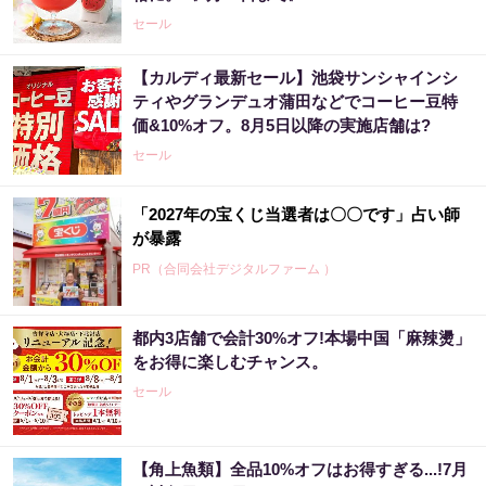
セール
【カルディ最新セール】池袋サンシャインシ
ティやグランデュオ蒲田などでコーヒー豆特
価&10%オフ。8月5日以降の実施店舗は?
セール
「2027年の宝くじ当選者は〇〇です」占い師
が暴露
PR（合同会社デジタルファーム ）
都内3店舗で会計30%オフ!本場中国「麻辣燙」
【宝くじの裏技】当たる側に回るか、このま
をお得に楽しむチャンス。
まか
セール
PR（合同会社デジタルファーム ）
【角上魚類】全品10%オフはお得すぎる...!7月
楽天週間ランキング1位！シリーズ累計3億包