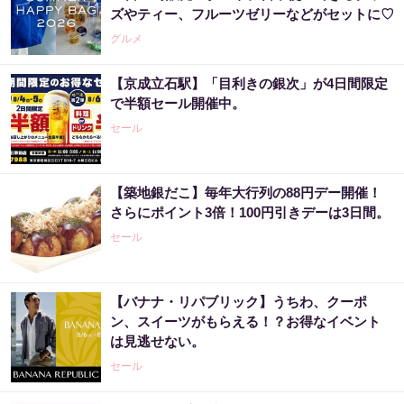
ズやティー、フルーツゼリーなどがセットに♡
グルメ
【京成立石駅】「目利きの銀次」が4日間限定
で半額セール開催中。
セール
【築地銀だこ】毎年大行列の88円デー開催！
さらにポイント3倍！100円引きデーは3日間。
セール
【バナナ・リパブリック】うちわ、クーポ
ン、スイーツがもらえる！？お得なイベント
は見逃せない。
セール