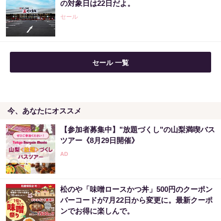
の対象日は22日だよ。
のスッキリ茶。380円でお試し
セール
PR（ハーブ健康本舗）
アマゾンで大人気！血圧対策はコーヒーに足
セール 一覧
してみて
PR（森永乳業）
今、あなたにオススメ
「宝くじ、運じゃなかった」当たる人は“同じ
こと”してる
【参加者募集中】"放題づくし"の山梨満喫バス
PR（合同会社デジタルファーム ）
ツアー《8月29日開催》
アマゾンで大人気！血圧対策はコーヒーに足
してみて
松のや「味噌ロースかつ丼」500円のクーポン
PR（森永乳業）
バーコードが7月22日から変更に。最新クーポ
ンでお得に楽しんで。