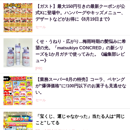
【ガスト】最大150円引きの最新クーポンが公
式Xに登場中。ハンバーグやキッズメニュー、
デザートなどがお得に《8月19日まで》
セール
くせ・うねり・広がり...梅雨時期の髪悩みに希
望の光。「matsukiyo CONCRED」の新シリ
ーズを1か月ガチで使ってみた。《編集部レビ
ュー》
[PR]
【業務スーパー8月の特売】コーラ、ペヤング
が"爆弾価格"に!100円以下のお菓子も見逃せな
い。
セール
「宝くじ、運じゃなかった」当たる人は“同じ
こと”してる