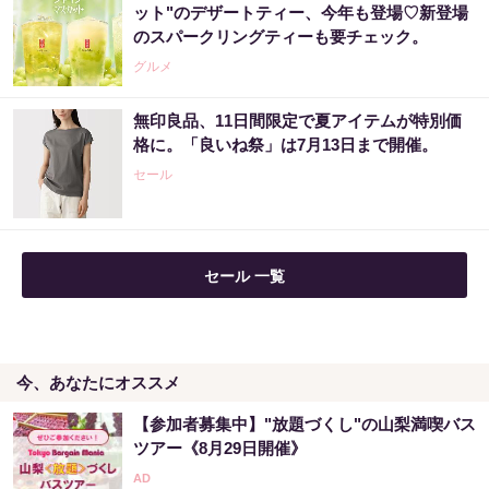
ます
ット"のデザートティー、今年も登場♡新登場
のスパークリングティーも要チェック。
PR（合同会社デジタルファーム ）
グルメ
【宝くじ買う前に】ここで気づくかどうかで
無印良品、11日間限定で夏アイテムが特別価
変わります
格に。「良いね祭」は7月13日まで開催。
PR（合同会社デジタルファーム ）
セール
セール 一覧
今、あなたにオススメ
【参加者募集中】"放題づくし"の山梨満喫バス
ツアー《8月29日開催》