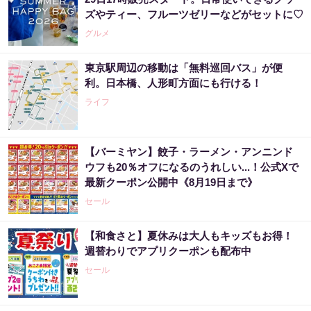
ズやティー、フルーツゼリーなどがセットに♡
グルメ
東京駅周辺の移動は「無料巡回バス」が便
利。日本橋、人形町方面にも行ける！
ライフ
【バーミヤン】餃子・ラーメン・アンニンド
ウフも20％オフになるのうれしい...！公式Xで
最新クーポン公開中《8月19日まで》
セール
【和食さと】夏休みは大人もキッズもお得！
週替わりでアプリクーポンも配布中
セール