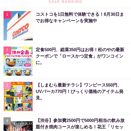
SALE RANKING
コストコを1日無料で体験できる！8月30日ま
1
でお得なキャンペーンを実施中
定食500円、総菜350円はお得！松のやの最新
2
クーポンで「ロースかつ定食」がワンコイン
に。
【しまむら最新チラシ】ワンピース550円、
3
UVパーカ770円！びっくり価格のアイテム発
見。
【渋谷】参加費2500円で5000円相当の飲み放
4
題付き焼肉コースが楽しめる！花王「リセッ