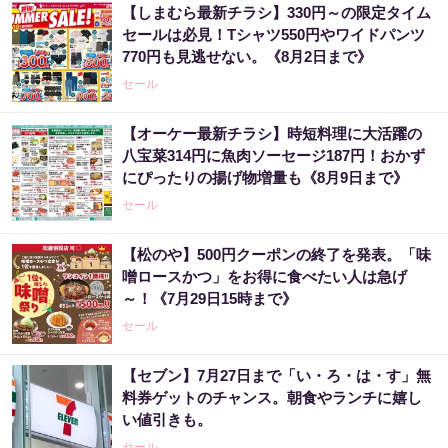
【しまむら最新チラシ】330円～の限定タイム
セールは必見！Tシャツ550円やワイドパンツ
770円も見逃せない。《8月2日まで》
セール
【オーケー最新チラシ】時短料理に大活躍の
八宝菜314円に魚肉ソーセージ187円！おかず
にぴったりの揚げ物増量も《8月9日まで》
セール
【松のや】500円クーポンの終了を発表。「味
噌ロースかつ」をお得に食べたい人は急げ
～！《7月29日15時まで》
セール
【セブン】7月27日まで「い・ろ・は・す」無
料券ゲットのチャンス。朝食やランチに嬉し
い値引きも。
セール