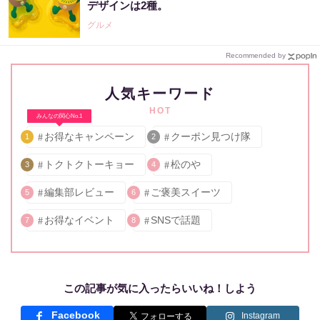
デザインは2種。
グルメ
Recommended by
人気キーワード
HOT
みんなの関心No.1
お得なキャンペーン
クーポン見つけ隊
1
2
トクトクトーキョー
松のや
3
4
編集部レビュー
ご褒美スイーツ
5
6
お得なイベント
SNSで話題
7
8
この記事が気に入ったらいいね！しよう
Facebook
Instagram