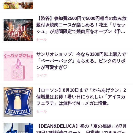
【渋谷】参加費2500円で5000円相当の飲み放
題付き焼肉コースが楽しめる！花王「リセッ
シュ」が期間限定で焼肉店をオープン《予約
受付中》
セール
サンリオショップ、今なら3300円以上購入で
「ペーパーバッグ」もらえる。ピンクのリボ
ンが可愛すぎ♡
ライフ
【ローソン】8月10日まで「からあげクン」2
個増量はお得！暑い日にうれしい「アイスカ
フェラテ」は無料でM→メガに増量。
セール
【DEAN&DELUCA】初の「夏の福袋」が7月
29日17時販売スタート。日常使いできるグッ