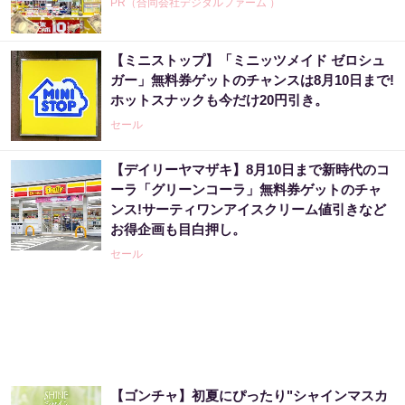
PR（合同会社デジタルファーム ）
【ミニストップ】「ミニッツメイド ゼロシュ
【高額当選】簡単に宝くじを当てた女性が暴
ガー」無料券ゲットのチャンスは8月10日まで!
露した占い
ホットスナックも今だけ20円引き。
PR（合同会社デジタルファーム ）
セール
【デイリーヤマザキ】8月10日まで新時代のコ
「どうせ当たらない」と思ってた私が本当に
ーラ「グリーンコーラ」無料券ゲットのチャ
当選した“買い方”がこれ
ンス!サーティワンアイスクリーム値引きなど
PR（合同会社デジタルファーム ）
お得企画も目白押し。
セール
「現実…？」〇〇をしただけで貧困主婦が宝
くじ当選
PR（合同会社デジタルファーム ）
宝くじ当たる人だけがやっていること、教え
【ゴンチャ】初夏にぴったり"シャインマスカ