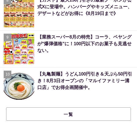
8
式Xに登場中。ハンバーグやキッズメニュー、
デザートなどがお得に《8月19日まで》
【業務スーパー8月の特売】コーラ、ペヤング
9
が"爆弾価格"に！100円以下のお菓子も見逃せ
ない。
【丸亀製麺】うどん100円引き＆天ぷら50円引
10
き！8月3日オープンの「マルイファミリー溝
口店」でお得企画開催中。
一覧