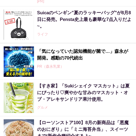
[PR]
Suicaのペンギン"夏のラッキーバッグ"が8月8
日に発売。Pensta史上最も豪華な7点入りだよ
~。
ライフ
「気になっていた認知機能が菌で…」森永が
開発。感動の70代続出
PR（森永乳業）
【すき家】「Sukiシェイク マスカット」は夏
にぴったり♡爽やかな甘みのマスカット・オ
ブ・アレキサンドリア果汁使用。
グルメ
【ローソンストア100】8月の新商品は「悪魔
のおにぎり」に「ミニ海苔弁当」、スイーツ
まで!新作全種紹介するよ~。