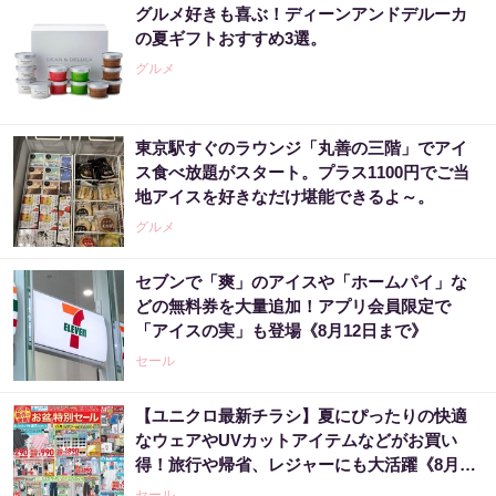
グルメ好きも喜ぶ！ディーンアンドデルーカ
の夏ギフトおすすめ3選。
グルメ
東京駅すぐのラウンジ「丸善の三階」でアイ
ス食べ放題がスタート。プラス1100円でご当
地アイスを好きなだけ堪能できるよ～。
グルメ
セブンで「爽」のアイスや「ホームパイ」な
どの無料券を大量追加！アプリ会員限定で
「アイスの実」も登場《8月12日まで》
セール
【ユニクロ最新チラシ】夏にぴったりの快適
なウェアやUVカットアイテムなどがお買い
得！旅行や帰省、レジャーにも大活躍《8月13
日まで》
セール