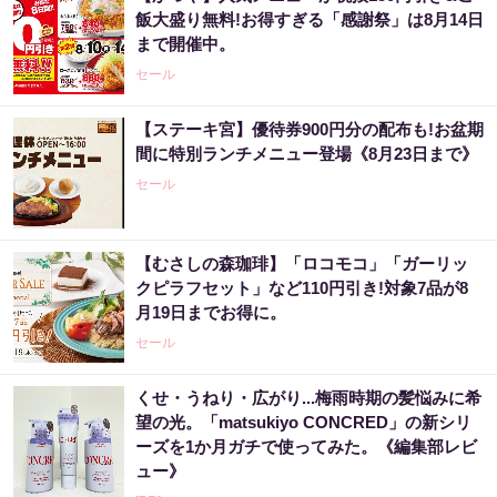
飯大盛り無料!お得すぎる「感謝祭」は8月14日
まで開催中。
セール
【ステーキ宮】優待券900円分の配布も!お盆期
間に特別ランチメニュー登場《8月23日まで》
セール
【むさしの森珈琲】「ロコモコ」「ガーリッ
クピラフセット」など110円引き!対象7品が8
月19日までお得に。
セール
くせ・うねり・広がり...梅雨時期の髪悩みに希
望の光。「matsukiyo CONCRED」の新シリ
ーズを1か月ガチで使ってみた。《編集部レビ
ュー》