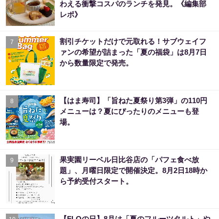
わえる衝撃コスパのランチを発見。《編集部
レポ》
割引チケットだけで元取れる！サブウェイフ
7
ァンの希望が詰まった「夏の福袋」は8月7日
から数量限定で発売。
【はま寿司】「旨ねた夏祭り第3弾」の110円
8
メニューは？夏にぴったりのメニューも登
場。
果実園リーベル日比谷店の「パフェ食べ放
9
題」、月曜日限定で開催決定。8月2日18時か
ら予約受付スタート。
【FLOの日】8月は「夏のフルーツタルト」や