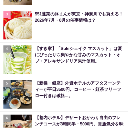
551蓬莱の豚まんが東京・神奈川でも買える！
3
2026年7月・8月の催事情報は？
【すき家】「Sukiシェイク マスカット」は夏
4
にぴったり♡爽やかな甘みのマスカット・オ
ブ・アレキサンドリア果汁使用。
【新橋・銀座】外資ホテルのアフタヌーンテ
5
ィーが平日3500円。コーヒー・紅茶フリーフ
ロー付きは破格...。
【都内ホテル】デザートおかわり自由のフレ
6
ンチコースが3時間半・5000円。貴族気分を味