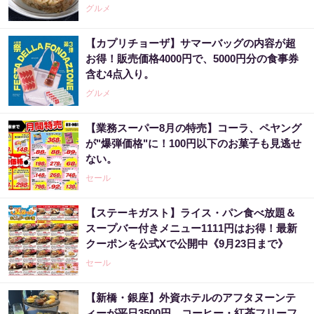
グルメ
【カプリチョーザ】サマーバッグの内容が超
お得！販売価格4000円で、5000円分の食事券
含む4点入り。
グルメ
【業務スーパー8月の特売】コーラ、ペヤング
が"爆弾価格"に！100円以下のお菓子も見逃せ
ない。
セール
【ステーキガスト】ライス・パン食べ放題＆
スープバー付きメニュー1111円はお得！最新
クーポンを公式Xで公開中《9月23日まで》
セール
【新橋・銀座】外資ホテルのアフタヌーンテ
ィーが平日3500円。コーヒー・紅茶フリーフ