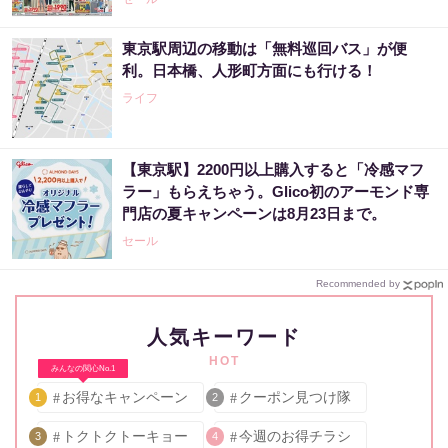
東京駅周辺の移動は「無料巡回バス」が便
利。日本橋、人形町方面にも行ける！
ライフ
【東京駅】2200円以上購入すると「冷感マフ
ラー」もらえちゃう。Glico初のアーモンド専
門店の夏キャンペーンは8月23日まで。
セール
Recommended by
人気キーワード
HOT
みんなの関心No.1
お得なキャンペーン
クーポン見つけ隊
1
2
トクトクトーキョー
今週のお得チラシ
3
4