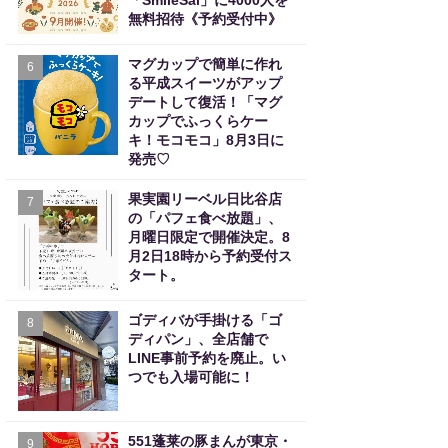
「SmileSai」に4000人を
無料招待《予約受付中》
マグカップで簡単に作れ
6
る平成スイーツがアップ
デートして復活！「マグ
カップでふっくらケー
キ！モコモコ」8月3日に
発売♡
果実園リーベル日比谷店
7
の「パフェ食べ放題」、
月曜日限定で開催決定。8
月2日18時から予約受付ス
タート。
ゴディバが手掛ける「ゴ
8
ディパン」、全店舗で
LINE事前予約を廃止。い
つでも入場可能に！
551蓬莱の豚まんが東京・
9