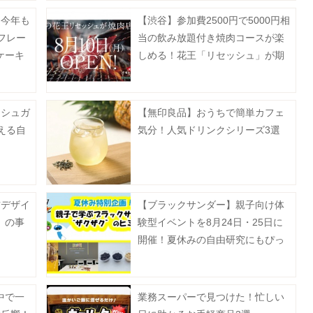
】今年も
【渋谷】参加費2500円で5000円相
フレー
当の飲み放題付き焼肉コースが楽
ケーキ
しめる！花王「リセッシュ」が期
月1日
間限定で焼肉店をオープン《予約
受付中》
ーシュガ
【無印良品】おうちで簡単カフェ
える自
気分！人気ドリンクシリーズ3選
猫デザイ
【ブラックサンダー】親子向け体
」の事
験型イベントを8月24日・25日に
。
開催！夏休みの自由研究にもぴっ
たり《抽選申込は8月5日まで》
中で一
業務スーパーで見つけた！忙しい