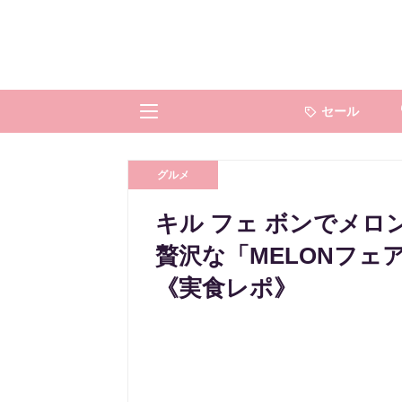
セール
グルメ
キル フェ ボンでメ
贅沢な「MELONフ
《実食レポ》