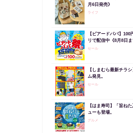
月6日発売》
ライフ
【ビアードパパ】10
リで配信中《8月8日
セール
【しまむら最新チラシ】
ム発見。
セール
【はま寿司】「旨ねた
ューも登場。
グルメ