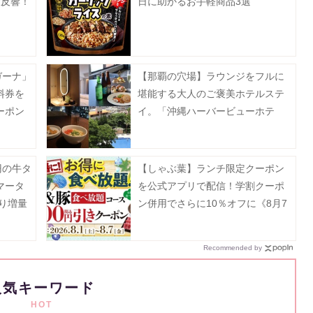
大反響！
日に助かるお手軽商品3選
ガーナ」
【那覇の穴場】ラウンジをフルに
料券を
堪能する大人のご褒美ホテルステ
ーポン
イ。「沖縄ハーバービューホテ
ル」でリアルに過ごした1泊2日を
レビュー。
0円の牛タ
【しゃぶ葉】ランチ限定クーポン
マータ
を公式アプリで配信！学割クーポ
より増量
ン併用でさらに10％オフに《8月7
》
日まで》
Recommended by
人気キーワード
HOT