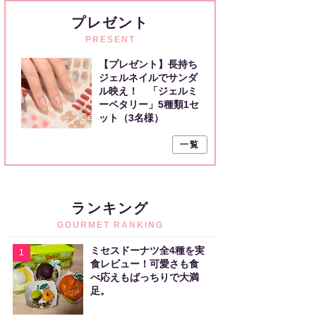
プレゼント
PRESENT
【プレゼント】長持ち
ジェルネイルでサンダ
ル映え！ 「ジェルミ
ーペタリー」5種類1セ
ット（3名様）
一覧
ランキング
GOURMET RANKING
ミセスドーナツ全4種を実
1
食レビュー！可愛さも食
べ応えもばっちりで大満
足。