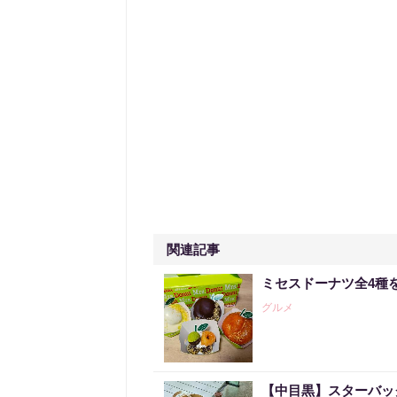
関連記事
ミセスドーナツ全4種
グルメ
【中目黒】スターバッ