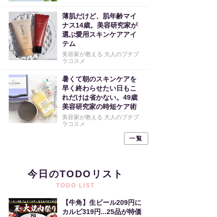
薄肌だけど、肌年齢マイ
ナス14歳。美容研究家が
選ぶ愛用スキンケアアイ
テム
美容家が教える 大人のプチプ
ラコスメ
暑くて朝のスキンケアを
早く終わらせたい日もこ
れだけは省かない。49歳
美容研究家の時短ケア術
美容家が教える 大人のプチプ
ラコスメ
一覧
今日のTODOリスト
TODO LIST
【牛角】生ビール209円に
カルビ319円...25品が特価