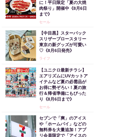
に！平日限定「夏の大焼
肉祭り」開催中《8月6日
まで》
セール
【中目黒】スターバック
スリザーブロースタリー
東京の新グッズが可愛い
♡《8月6日発売》
ライフ
【ユニクロ最新チラシ】
エアリズムにUVカットア
イテムなど夏の必需品が
お得に勢ぞろい！夏の旅
行＆帰省準備にもぴった
り《8月6日まで》
セール
セブンで「爽」のアイス
や「ホームパイ」などの
無料券を大量追加！アプ
リ会員限定で「アイスの