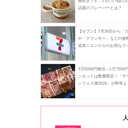
番好きです」2万いいねの
話題のフレーバーとは？
【セブン】7月30日から「
や「クランキー」などの無
追加！ユンケルのお得なク
発券も。
3万5000円相当→1万750
ンセットは数量限定！「サ
ンフェス便2026」が昨年
して販売中《8月16日まで