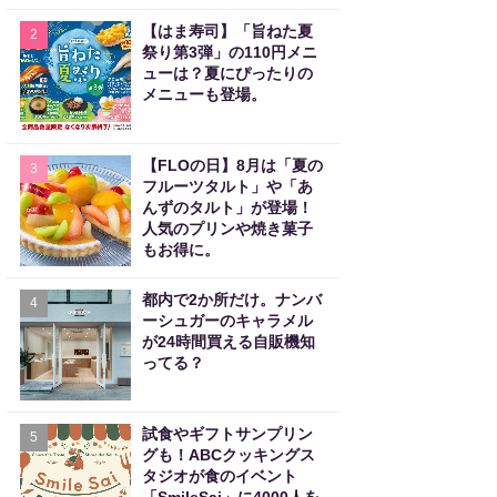
【はま寿司】「旨ねた夏
2
祭り第3弾」の110円メニ
ューは？夏にぴったりの
メニューも登場。
【FLOの日】8月は「夏の
3
フルーツタルト」や「あ
んずのタルト」が登場！
人気のプリンや焼き菓子
もお得に。
都内で2か所だけ。ナンバ
4
ーシュガーのキャラメル
が24時間買える自販機知
ってる？
試食やギフトサンプリン
5
グも！ABCクッキングス
タジオが食のイベント