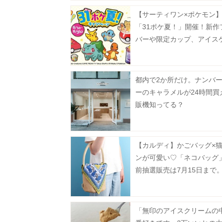
【サーティワン×ポケモン
「31ポケ夏！」開催！新作
バーや限定カップ、アイス
など必見のラインアップ《8
スタート》
都内で2か所だけ。ナンバ
ーのキャラメルが24時間買
販機知ってる？
【カルディ】かごバッグ×
ンが可愛い♡「ネコバッグ
前抽選販売は7月15日まで
「無印のアイスクリームの