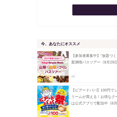
今、あなたにオススメ
【参加者募集中】"放題づく
梨満喫バスツアー《8月29
【ビアードパパ】100円で
リームが買える！お得なク
は公式アプリで配信中《8月
で》