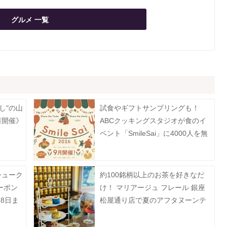
グルメ 一覧
し"の山
試食やギフトサンプリングも！
日開催》
ABCクッキングスタジオが食のイ
ベント「SmileSai」に4000人を無
料招待《予約受付中》
シューク
約100銘柄以上のお茶を好きなだ
ーポン
け！ マリアージュ フレール 銀座
8日ま
松屋通り店で夏のアフタヌーンテ
ィーを提供。《事前予約制》