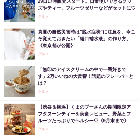
29日17時販売スタート。日常使いできるグッ
ズやティー、フルーツゼリーなどがセットに♡
グルメ
真夏の自然災害時は"脱水症状"に注意を。今こ
そ覚えておきたい「経口補水液」の作り方。
《東京都が公開》
グルメ
「無印のアイスクリームの中で一番好きで
す」2万いいねの大反響！話題のフレーバーと
は？
グルメ
【渋谷＆横浜】くまのプーさんの期間限定ア
フタヌーンティーを実食レビュー。野菜とフ
ルーツたっぷりでヘルシー♡《9月末まで》
グルメ