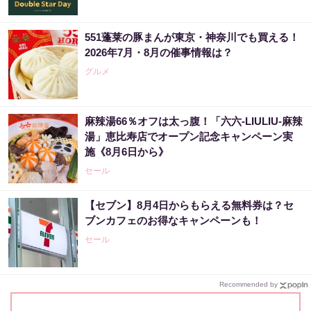
551蓬莱の豚まんが東京・神奈川でも買える！
2026年7月・8月の催事情報は？
グルメ
麻辣湯66％オフは太っ腹！「六六-LIULIU-麻辣
湯」恵比寿店でオープン記念キャンペーン実
施《8月6日から》
セール
【セブン】8月4日からもらえる無料券は？セ
ブンカフェのお得なキャンペーンも！
セール
Recommended by