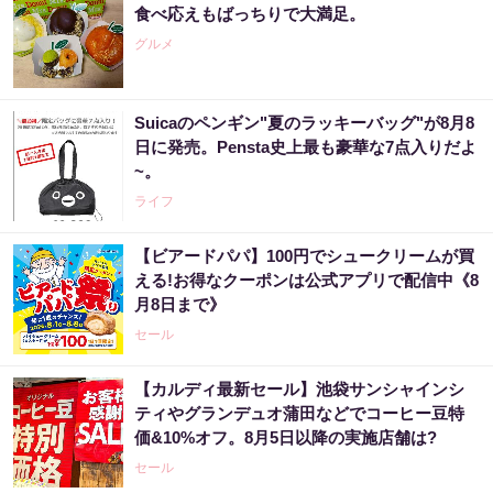
食べ応えもばっちりで大満足。
グルメ
Suicaのペンギン"夏のラッキーバッグ"が8月8
日に発売。Pensta史上最も豪華な7点入りだよ
~。
ライフ
【ビアードパパ】100円でシュークリームが買
える!お得なクーポンは公式アプリで配信中《8
月8日まで》
セール
【カルディ最新セール】池袋サンシャインシ
ティやグランデュオ蒲田などでコーヒー豆特
価&10%オフ。8月5日以降の実施店舗は?
セール