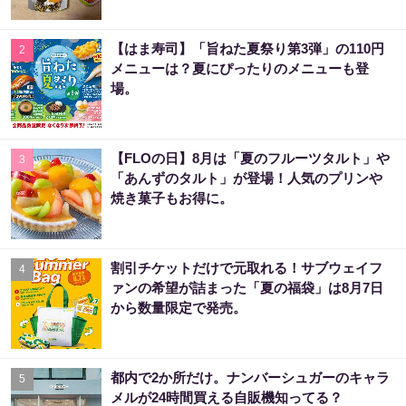
【はま寿司】「旨ねた夏祭り第3弾」の110円
2
メニューは？夏にぴったりのメニューも登
場。
【FLOの日】8月は「夏のフルーツタルト」や
3
「あんずのタルト」が登場！人気のプリンや
焼き菓子もお得に。
割引チケットだけで元取れる！サブウェイフ
4
ァンの希望が詰まった「夏の福袋」は8月7日
から数量限定で発売。
都内で2か所だけ。ナンバーシュガーのキャラ
5
メルが24時間買える自販機知ってる？