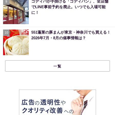
ゴディバが手掛ける「ゴディパン」、全店舗
9
でLINE事前予約を廃止。いつでも入場可能
に！
551蓬莱の豚まんが東京・神奈川でも買える！
10
2026年7月・8月の催事情報は？
一覧