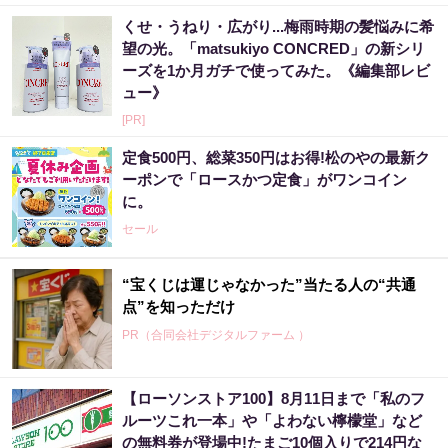
くせ・うねり・広がり...梅雨時期の髪悩みに希
望の光。「matsukiyo CONCRED」の新シリ
ーズを1か月ガチで使ってみた。《編集部レビ
ュー》
[PR]
定食500円、総菜350円はお得!松のやの最新ク
ーポンで「ロースかつ定食」がワンコイン
に。
セール
“宝くじは運じゃなかった”当たる人の“共通
点”を知っただけ
PR（合同会社デジタルファーム ）
【ローソンストア100】8月11日まで「私のフ
ルーツこれ一本」や「よわない檸檬堂」など
の無料券が登場中!たまご10個入りで214円な