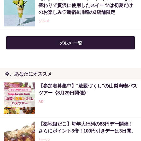
替わりで贅沢に使用したスイーツは初夏だけ
のお楽しみ♡新宿&川崎の2店舗限定
グルメ
グルメ 一覧
今、あなたにオススメ
【参加者募集中】"放題づくし"の山梨満喫バス
ツアー《8月29日開催》
【築地銀だこ】毎年大行列の88円デー開催！
さらにポイント3倍！100円引きデーは3日間。
セール