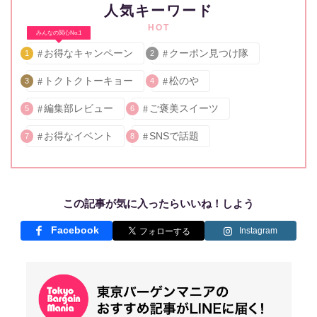
人気キーワード
HOT
みんなの関心No.1
お得なキャンペーン
クーポン見つけ隊
1
2
トクトクトーキョー
松のや
3
4
編集部レビュー
ご褒美スイーツ
5
6
お得なイベント
SNSで話題
7
8
この記事が気に入ったらいいね！しよう
Facebook
Instagram