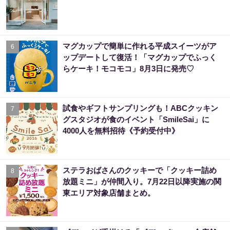
マグカップで簡単に作れる平成スイーツがア
6
ップデートして復活！「マグカップでふっく
らケーキ！モコモコ」8月3日に発売♡
試食やギフトサンプリングも！ABCクッキン
7
グスタジオが食のイベント「SmileSai」に
4000人を無料招待《予約受付中》
ステラおばさんのクッキーで「クッキー詰め
8
放題ミニ」が仲間入り。7月22日以降実施の関
東エリア対象店舗まとめ。