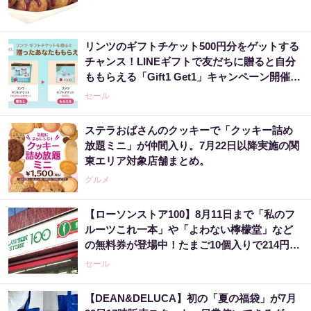
リンツのギフトチケット500円分をゲットする
チャンス！LINEギフトで友だちに贈ると自分
ももらえる「Gift1 Get1」キャンペーン開催
中。
セール
ステラおばさんのクッキーで「クッキー詰め
放題ミニ」が仲間入り。7月22日以降実施の関
東エリア対象店舗まとめ。
グルメ
【ローソンストア100】8月11日まで「私のフ
ルーツこれ一本」や「よわない檸檬堂」など
の無料券が登場中！たまご10個入りで214円な
どのお得企画も見逃せない。
セール
【DEAN&DELUCA】初の「夏の福袋」が7月