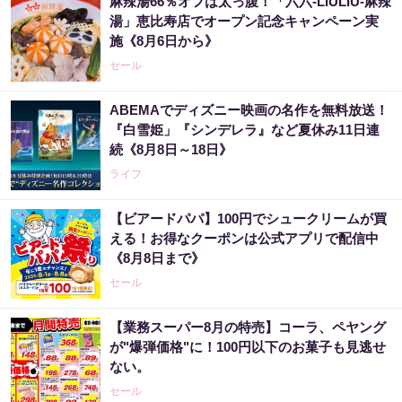
麻辣湯66％オフは太っ腹！「六六-LIULIU-麻辣
湯」恵比寿店でオープン記念キャンペーン実
施《8月6日から》
セール
ABEMAでディズニー映画の名作を無料放送！
『白雪姫」『シンデレラ』など夏休み11日連
続《8月8日～18日》
ライフ
【ビアードパパ】100円でシュークリームが買
える！お得なクーポンは公式アプリで配信中
《8月8日まで》
セール
【業務スーパー8月の特売】コーラ、ペヤング
が"爆弾価格"に！100円以下のお菓子も見逃せ
ない。
セール