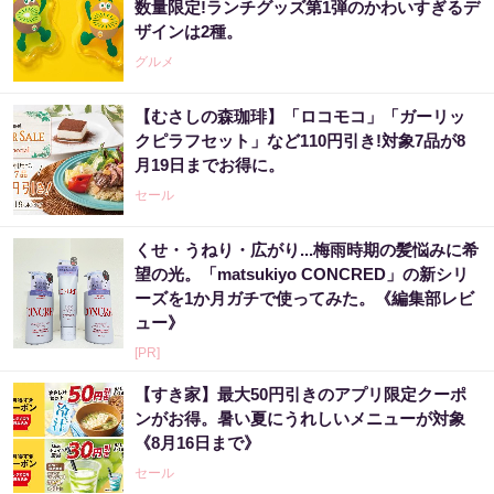
数量限定!ランチグッズ第1弾のかわいすぎるデ
ザインは2種。
グルメ
【むさしの森珈琲】「ロコモコ」「ガーリッ
クピラフセット」など110円引き!対象7品が8
月19日までお得に。
セール
くせ・うねり・広がり...梅雨時期の髪悩みに希
望の光。「matsukiyo CONCRED」の新シリ
ーズを1か月ガチで使ってみた。《編集部レビ
ュー》
[PR]
【すき家】最大50円引きのアプリ限定クーポ
ンがお得。暑い夏にうれしいメニューが対象
《8月16日まで》
セール