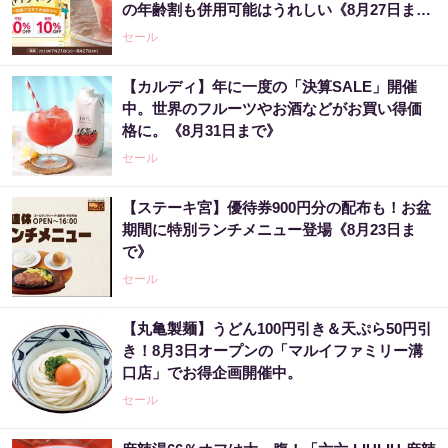
の年齢割も併用可能はうれしい《8月27日ま
で》
セール
【カルディ】年に一度の「決算SALE」開催
中。世界のフルーツやお酒などがお買い得価
格に。《8月31日まで》
セール
【ステーキ宮】優待券900円分の配布も！お盆
期間に特別ランチメニュー登場《8月23日ま
で》
セール
【丸亀製麺】うどん100円引き＆天ぷら50円引
き！8月3日オープンの「マルイファミリー溝
口店」でお得企画開催中。
セール