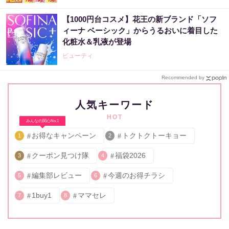
【1000円台コスメ】花王の新ブランド「ソフ
ィーナ ベーシック」からうるおいに着目した
化粧水＆乳液が登場
ビューティ
Recommended by
人気キーワード
HOT
みんなの関心No.1
お得なキャンペーン
トクトクトーキョー
1
2
クーポン見つけ隊
福袋2026
3
4
編集部レビュー
今週のお得チラシ
5
6
1buy1
ママセレ
7
8