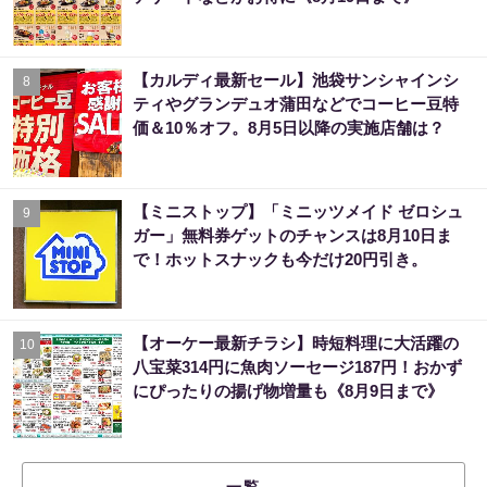
【カルディ最新セール】池袋サンシャインシ
8
ティやグランデュオ蒲田などでコーヒー豆特
価＆10％オフ。8月5日以降の実施店舗は？
【ミニストップ】「ミニッツメイド ゼロシュ
9
ガー」無料券ゲットのチャンスは8月10日ま
で！ホットスナックも今だけ20円引き。
【オーケー最新チラシ】時短料理に大活躍の
10
八宝菜314円に魚肉ソーセージ187円！おかず
にぴったりの揚げ物増量も《8月9日まで》
一覧