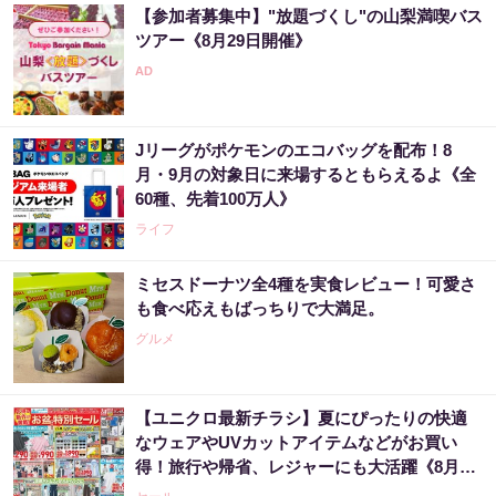
【参加者募集中】"放題づくし"の山梨満喫バス
ツアー《8月29日開催》
Jリーグがポケモンのエコバッグを配布！8
月・9月の対象日に来場するともらえるよ《全
60種、先着100万人》
ライフ
ミセスドーナツ全4種を実食レビュー！可愛さ
も食べ応えもばっちりで大満足。
グルメ
【ユニクロ最新チラシ】夏にぴったりの快適
なウェアやUVカットアイテムなどがお買い
得！旅行や帰省、レジャーにも大活躍《8月13
日まで》