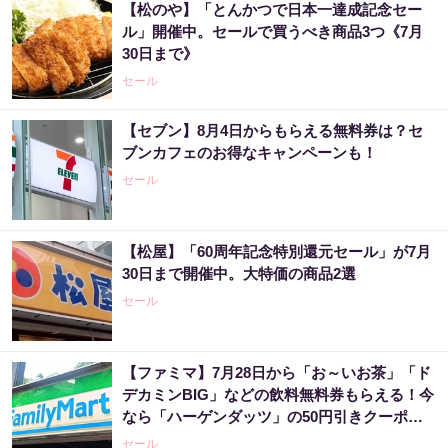
【松のや】「とんかつで日本一達成記念セー
ル」開催中。セールで買うべき商品3つ《7月
30日まで》
セール
【セブン】8月4日からもらえる無料券は？セ
ブンカフェのお得なキャンペーンも！
セール
【松屋】「60周年記念特別還元セール」が7月
30日まで開催中。大特価の商品2選
セール
【ファミマ】7月28日から「お～いお茶」「ド
デカミンBIG」などの飲料無料券もらえる！今
なら「ハーゲンダッツ」の50円引きクーポン
も。
セール