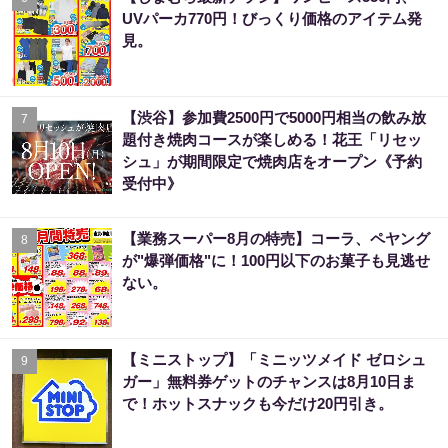
UVパーカ770円！びっくり価格のアイテム発
見。
【渋谷】参加費2500円で5000円相当の飲み放
7
題付き焼肉コースが楽しめる！花王「リセッ
シュ」が期間限定で焼肉店をオープン《予約
受付中》
【業務スーパー8月の特売】コーラ、ペヤング
8
が"爆弾価格"に！100円以下のお菓子も見逃せ
ない。
【ミニストップ】「ミニッツメイド ゼロシュ
9
ガー」無料券ゲットのチャンスは8月10日ま
で！ホットスナックも今だけ20円引き。