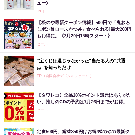
ュー》
[PR]
【松のや最新クーポン情報】500円で「鬼おろ
しポン酢ロースかつ丼」食べられる!最大260円
もお得に。《7月29日15時スタート》
セール
“宝くじは運じゃなかった”当たる人の“共通
点”を知っただけ
PR（合同会社デジタルファーム ）
【タワレコ】全品20%ポイント還元はありがた
い。推しのCDの予約は7月26日までがお得。
セール
定食500円、総菜350円はお得!松のやの最新ク