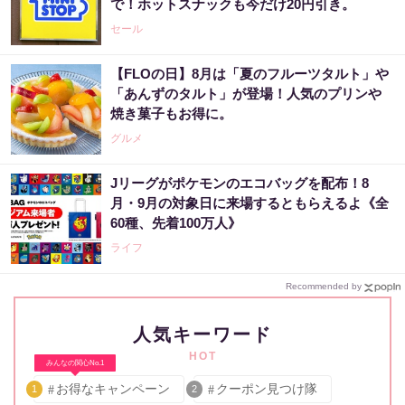
で！ホットスナックも今だけ20円引き。
セール
【FLOの日】8月は「夏のフルーツタルト」や
「あんずのタルト」が登場！人気のプリンや
焼き菓子もお得に。
グルメ
Jリーグがポケモンのエコバッグを配布！8
月・9月の対象日に来場するともらえるよ《全
60種、先着100万人》
ライフ
Recommended by
人気キーワード
HOT
みんなの関心No.1
お得なキャンペーン
クーポン見つけ隊
1
2