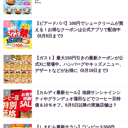
に。
【ビアードパパ】100円でシュークリームが買
3
える！お得なクーポンは公式アプリで配信中
《8月8日まで》
【ガスト】最大150円引きの最新クーポンが公
4
式Xに登場中。ハンバーグやキッズメニュー、
デザートなどがお得に《8月19日まで》
【カルディ最新セール】池袋サンシャインシ
5
ティやグランデュオ蒲田などでコーヒー豆特
価＆10％オフ。8月5日以降の実施店舗は？
【しまむら最新チラシ】ワンピース550円、
6