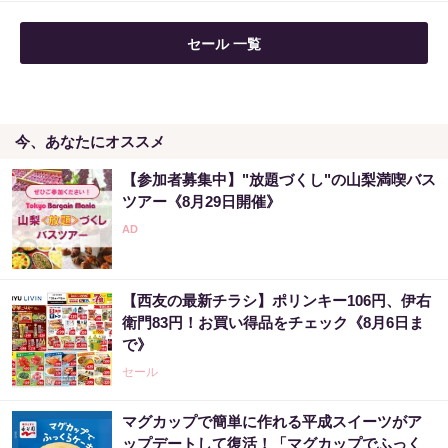
セール 一覧
今、あなたにオススメ
【参加者募集中】"放題づくし"の山梨満喫バス
ツアー《8月29日開催》
【西友の最新チラシ】ポリンキー106円、伊右
衛門83円！お買い得品をチェック《8月6日ま
で》
セール
マグカップで簡単に作れる平成スイーツがア
ップデートして復活！「マグカップでふっく