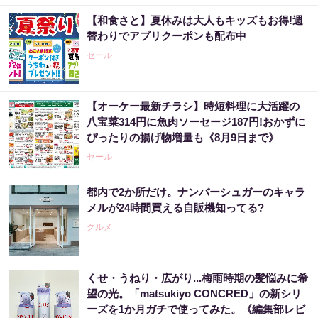
【和食さと】夏休みは大人もキッズもお得!週
替わりでアプリクーポンも配布中
セール
【オーケー最新チラシ】時短料理に大活躍の
八宝菜314円に魚肉ソーセージ187円!おかずに
ぴったりの揚げ物増量も《8月9日まで》
セール
都内で2か所だけ。ナンバーシュガーのキャラ
メルが24時間買える自販機知ってる?
グルメ
くせ・うねり・広がり...梅雨時期の髪悩みに希
望の光。「matsukiyo CONCRED」の新シリ
ーズを1か月ガチで使ってみた。《編集部レビ