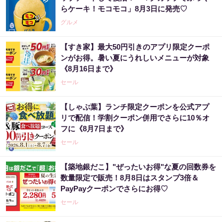
らケーキ！モコモコ」8月3日に発売♡
グルメ
【すき家】最大50円引きのアプリ限定クーポ
ンがお得。暑い夏にうれしいメニューが対象
《8月16日まで》
セール
【しゃぶ葉】ランチ限定クーポンを公式アプ
リで配信！学割クーポン併用でさらに10％オ
フに《8月7日まで》
セール
【築地銀だこ】"ぜったいお得"な夏の回数券を
数量限定で販売！8月8日はスタンプ3倍＆
PayPayクーポンでさらにお得♡
セール