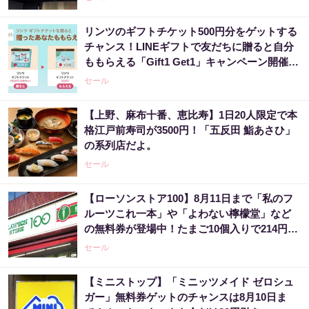
リンツのギフトチケット500円分をゲットする
チャンス！LINEギフトで友だちに贈ると自分
ももらえる「Gift1 Get1」キャンペーン開催
中。
セール
【上野、麻布十番、恵比寿】1日20人限定で本
格江戸前寿司が3500円！「五反田 鮨あさひ」
の系列店だよ。
セール
【ローソンストア100】8月11日まで「私のフ
ルーツこれ一本」や「よわない檸檬堂」など
の無料券が登場中！たまご10個入りで214円な
どのお得企画も見逃せない。
セール
【ミニストップ】「ミニッツメイド ゼロシュ
ガー」無料券ゲットのチャンスは8月10日ま