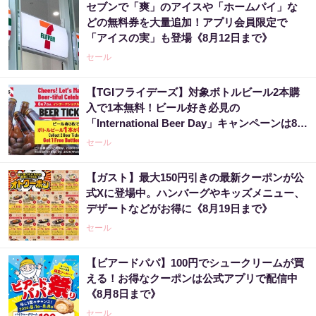
セブンで「爽」のアイスや「ホームパイ」な
どの無料券を大量追加！アプリ会員限定で
「アイスの実」も登場《8月12日まで》
セール
【TGIフライデーズ】対象ボトルビール2本購
入で1本無料！ビール好き必見の
「International Beer Day」キャンペーンは8月
9日まで。
セール
【ガスト】最大150円引きの最新クーポンが公
式Xに登場中。ハンバーグやキッズメニュー、
デザートなどがお得に《8月19日まで》
セール
【ビアードパパ】100円でシュークリームが買
える！お得なクーポンは公式アプリで配信中
《8月8日まで》
セール