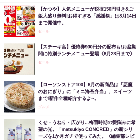
【かつや】人気メニューが税抜150円引き&ご
飯大盛り無料!お得すぎる「感謝祭」は8月14日
まで開催中。
セール
【ステーキ宮】優待券900円分の配布も!お盆期
間に特別ランチメニュー登場《8月23日まで》
セール
【ローソンストア100】8月の新商品は「悪魔
のおにぎり」に「ミニ海苔弁当」、スイーツ
まで!新作全種紹介するよ~。
グルメ
くせ・うねり・広がり...梅雨時期の髪悩みに希
望の光。「matsukiyo CONCRED」の新シリ
ーズを1か月ガチで使ってみた。《編集部レビ