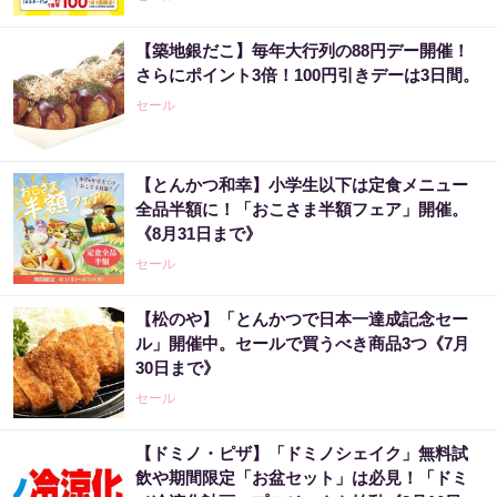
【築地銀だこ】毎年大行列の88円デー開催！
さらにポイント3倍！100円引きデーは3日間。
セール
【とんかつ和幸】小学生以下は定食メニュー
全品半額に！「おこさま半額フェア」開催。
《8月31日まで》
セール
【松のや】「とんかつで日本一達成記念セー
ル」開催中。セールで買うべき商品3つ《7月
30日まで》
セール
【ドミノ・ピザ】「ドミノシェイク」無料試
飲や期間限定「お盆セット」は必見！「ドミ