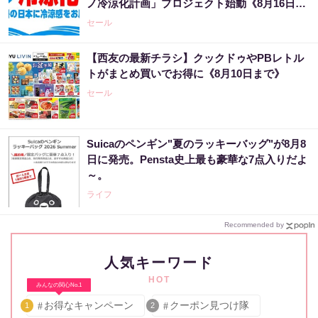
ノ冷涼化計画」プロジェクト始動《8月16日ま
で》
セール
【西友の最新チラシ】クックドゥやPBレトル
トがまとめ買いでお得に《8月10日まで》
セール
Suicaのペンギン"夏のラッキーバッグ"が8月8
日に発売。Pensta史上最も豪華な7点入りだよ
～。
ライフ
Recommended by
人気キーワード
HOT
みんなの関心No.1
お得なキャンペーン
クーポン見つけ隊
1
2