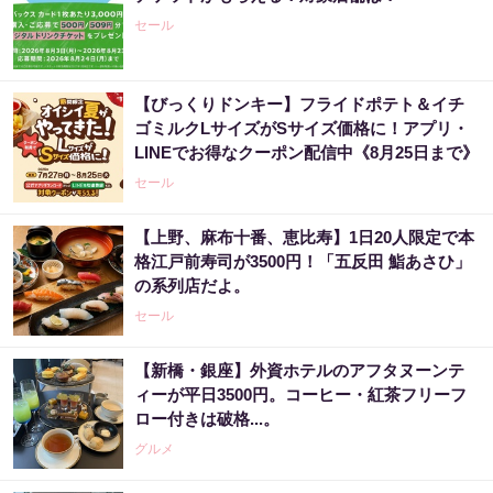
セール
【びっくりドンキー】フライドポテト＆イチ
ゴミルクLサイズがSサイズ価格に！アプリ・
LINEでお得なクーポン配信中《8月25日まで》
セール
【上野、麻布十番、恵比寿】1日20人限定で本
格江戸前寿司が3500円！「五反田 鮨あさひ」
の系列店だよ。
セール
【新橋・銀座】外資ホテルのアフタヌーンテ
ィーが平日3500円。コーヒー・紅茶フリーフ
ロー付きは破格...。
グルメ