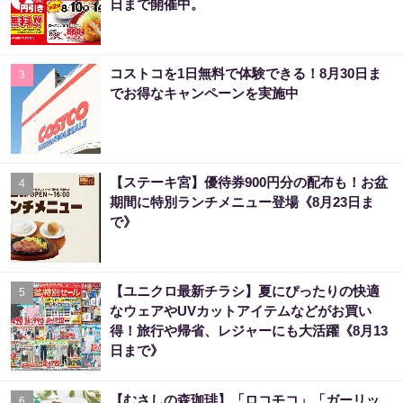
日まで開催中。
コストコを1日無料で体験できる！8月30日ま
3
でお得なキャンペーンを実施中
【ステーキ宮】優待券900円分の配布も！お盆
4
期間に特別ランチメニュー登場《8月23日ま
で》
【ユニクロ最新チラシ】夏にぴったりの快適
5
なウェアやUVカットアイテムなどがお買い
得！旅行や帰省、レジャーにも大活躍《8月13
日まで》
【むさしの森珈琲】「ロコモコ」「ガーリッ
6