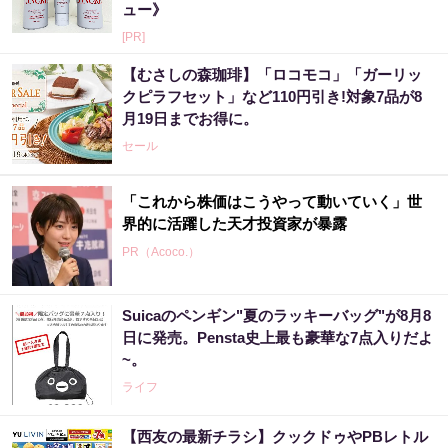
ュー》
[PR]
【むさしの森珈琲】「ロコモコ」「ガーリッ
クピラフセット」など110円引き!対象7品が8
月19日までお得に。
セール
「これから株価はこうやって動いていく」世
界的に活躍した天才投資家が暴露
PR（Acoco.）
Suicaのペンギン"夏のラッキーバッグ"が8月8
日に発売。Pensta史上最も豪華な7点入りだよ
~。
ライフ
【西友の最新チラシ】クックドゥやPBレトル