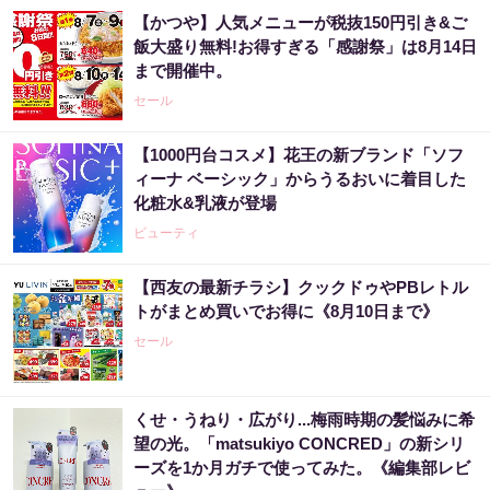
【かつや】人気メニューが税抜150円引き&ご
飯大盛り無料!お得すぎる「感謝祭」は8月14日
まで開催中。
セール
【1000円台コスメ】花王の新ブランド「ソフ
ィーナ ベーシック」からうるおいに着目した
化粧水&乳液が登場
ビューティ
【西友の最新チラシ】クックドゥやPBレトル
トがまとめ買いでお得に《8月10日まで》
セール
くせ・うねり・広がり...梅雨時期の髪悩みに希
望の光。「matsukiyo CONCRED」の新シリ
ーズを1か月ガチで使ってみた。《編集部レビ