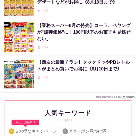
デザートなどがお得に《8月19日まで》
セール
【業務スーパー8月の特売】コーラ、ペヤング
が"爆弾価格"に！100円以下のお菓子も見逃せ
ない。
セール
【西友の最新チラシ】クックドゥやPBレトル
トがまとめ買いでお得に《8月10日まで》
セール
Recommended by
人気キーワード
HOT
みんなの関心No.1
お得なキャンペーン
クーポン見つけ隊
1
2