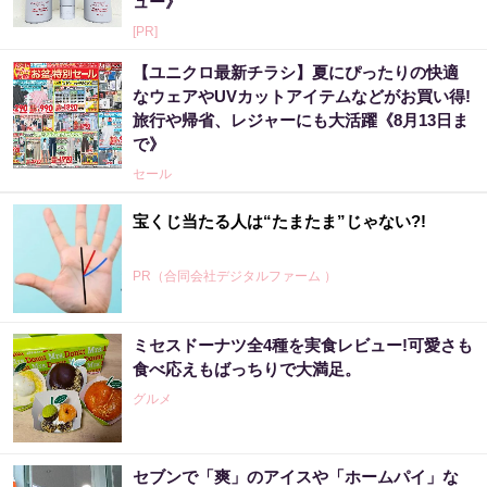
ュー》
[PR]
【ユニクロ最新チラシ】夏にぴったりの快適
なウェアやUVカットアイテムなどがお買い得!
旅行や帰省、レジャーにも大活躍《8月13日ま
で》
セール
宝くじ当たる人は“たまたま”じゃない?!
PR（合同会社デジタルファーム ）
ミセスドーナツ全4種を実食レビュー!可愛さも
【宝くじの裏技】当たる側に回るか、このま
食べ応えもばっちりで大満足。
まか
グルメ
PR（合同会社デジタルファーム ）
セブンで「爽」のアイスや「ホームパイ」な
“宝くじは運じゃなかった”当たる人の“共通