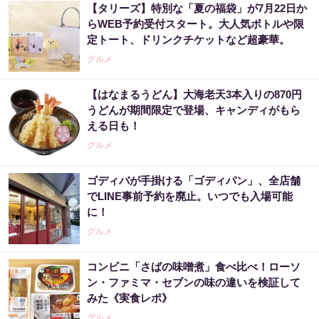
【タリーズ】特別な「夏の福袋」が7月22日か
らWEB予約受付スタート。大人気ボトルや限
定トート、ドリンクチケットなど超豪華。
グルメ
【はなまるうどん】大海老天3本入りの870円
うどんが期間限定で登場、キャンディがもら
える日も！
グルメ
ゴディバが手掛ける「ゴディパン」、全店舗
でLINE事前予約を廃止。いつでも入場可能
に！
グルメ
コンビニ「さばの味噌煮」食べ比べ！ローソ
ン・ファミマ・セブンの味の違いを検証して
みた《実食レポ》
グルメ