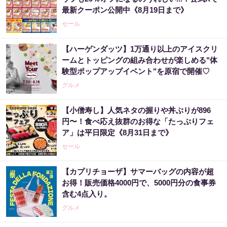
最新クーポン公開中《8月19日まで》
セール
【ハーゲンダッツ】1万通り以上のアイスクリ
ームとトッピングの組み合わせが楽しめる"体
験型ポップアップイベント"を原宿で開催♡
グルメ
【小僧寿し】人気ネタの握りや丼ぶりが896
円〜！食べ応え抜群のお得な「たっぷりフェ
ア」は平日限定《8月31日まで》
セール
【カプリチョーザ】サマーバッグの内容が超
お得！販売価格4000円で、5000円分の食事券
含む4点入り。
グルメ