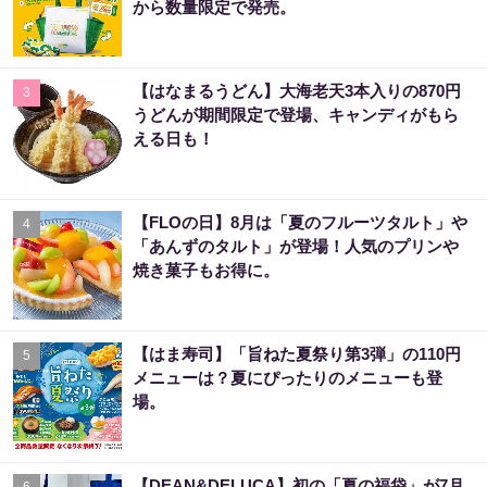
から数量限定で発売。
【はなまるうどん】大海老天3本入りの870円
3
うどんが期間限定で登場、キャンディがもら
える日も！
【FLOの日】8月は「夏のフルーツタルト」や
4
「あんずのタルト」が登場！人気のプリンや
焼き菓子もお得に。
【はま寿司】「旨ねた夏祭り第3弾」の110円
5
メニューは？夏にぴったりのメニューも登
場。
【DEAN&DELUCA】初の「夏の福袋」が7月
6