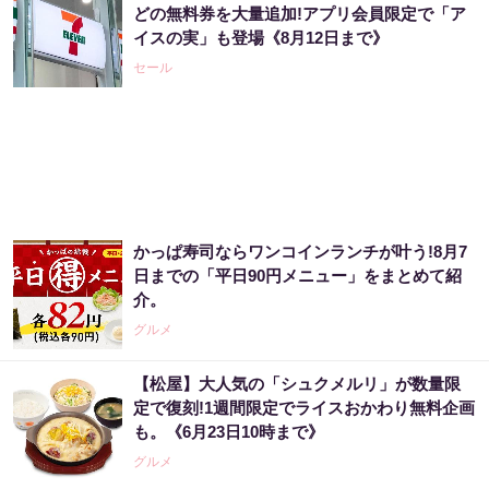
どの無料券を大量追加!アプリ会員限定で「ア
点”を知っただけ
イスの実」も登場《8月12日まで》
PR（合同会社デジタルファーム ）
セール
「2027年の宝くじ当選者は〇〇です」占い師
が暴露
PR（合同会社デジタルファーム ）
かっぱ寿司ならワンコインランチが叶う!8月7
「宝くじ、運じゃなかった」当たる人は“同じ
日までの「平日90円メニュー」をまとめて紹
こと”してる
介。
PR（合同会社デジタルファーム ）
グルメ
【松屋】大人気の「シュクメルリ」が数量限
同じ宝くじなのに、当たる人と外れる人の違
定で復刻!1週間限定でライスおかわり無料企画
い実は“ここ”でした
も。《6月23日10時まで》
PR（合同会社デジタルファーム ）
グルメ