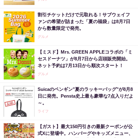
割引チケットだけで元取れる！サブウェイフ
ァンの希望が詰まった「夏の福袋」は8月7日
から数量限定で発売。
グルメ
【ミスド】Mrs. GREEN APPLEコラボの「ミ
セスドーナツ」が8月7日から店頭販売開始。
ネット予約は7月13日から順次スタート！
グルメ
Suicaのペンギン"夏のラッキーバッグ"が8月8
日に発売。Pensta史上最も豪華な7点入りだよ
～。
ライフ
【ガスト】最大150円引きの最新クーポンが公
式Xに登場中。ハンバーグやキッズメニュー、