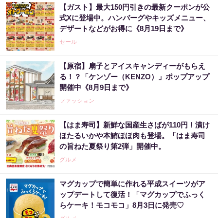
【ガスト】最大150円引きの最新クーポンが公
式Xに登場中。ハンバーグやキッズメニュー、
デザートなどがお得に《8月19日まで》
セール
【原宿】扇子とアイスキャンディーがもらえ
る！？「ケンゾー（KENZO）」ポップアップ
開催中《8月9日まで》
ファッション
【はま寿司】新鮮な国産生さばが110円！漬け
ほたるいかや本鮪ほほ肉も登場。「はま寿司
の旨ねた夏祭り第2弾」開催中。
グルメ
マグカップで簡単に作れる平成スイーツがア
ップデートして復活！「マグカップでふっく
らケーキ！モコモコ」8月3日に発売♡