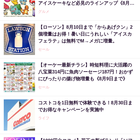
アイスケーキなど必見のラインアップ《8月1
日スタート》
グルメ
【ローソン】8月10日まで「からあげクン」2
個増量はお得！暑い日にうれしい「アイスカ
フェラテ」は無料でM→メガに増量。
セール
【オーケー最新チラシ】時短料理に大活躍の
八宝菜314円に魚肉ソーセージ187円！おかず
にぴったりの揚げ物増量も《8月9日まで》
セール
コストコを1日無料で体験できる！8月30日ま
でお得なキャンペーンを実施中
ライフ