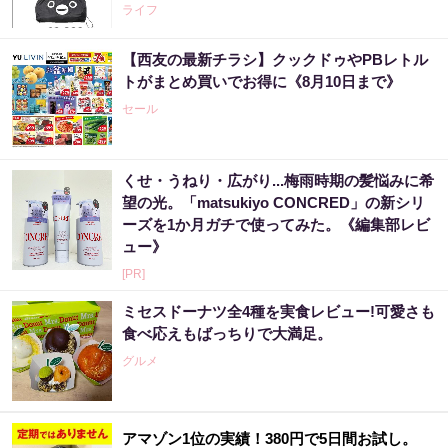
ライフ
【西友の最新チラシ】クックドゥやPBレトル
トがまとめ買いでお得に《8月10日まで》
セール
くせ・うねり・広がり...梅雨時期の髪悩みに希
望の光。「matsukiyo CONCRED」の新シリ
ーズを1か月ガチで使ってみた。《編集部レビ
ュー》
[PR]
ミセスドーナツ全4種を実食レビュー!可愛さも
食べ応えもばっちりで大満足。
グルメ
アマゾン1位の実績！380円で5日間お試し。