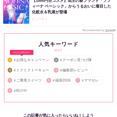
【1000円台コスメ】花王の新ブランド「ソフ
ィーナ ベーシック」からうるおいに着目した
化粧水＆乳液が登場
ビューティ
Recommended by
人気キーワード
HOT
みんなの関心No.1
お得なキャンペーン
クーポン見つけ隊
1
2
トクトクトーキョー
編集部レビュー
3
4
ご褒美スイーツ
福袋2026
ママセレ
5
6
7
松のや
8
この記事が気に入ったらいいね！しよう