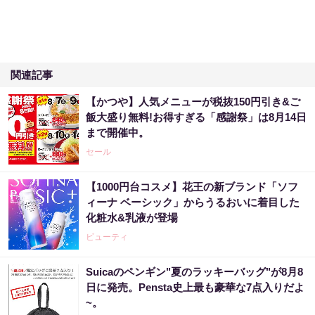
関連記事
【かつや】人気メニューが税抜150円引き&ご
飯大盛り無料!お得すぎる「感謝祭」は8月14日
まで開催中。
セール
【1000円台コスメ】花王の新ブランド「ソフ
ィーナ ベーシック」からうるおいに着目した
化粧水&乳液が登場
ビューティ
Suicaのペンギン"夏のラッキーバッグ"が8月8
日に発売。Pensta史上最も豪華な7点入りだよ
~。