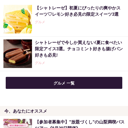
あなたの金運、今が変わる時かもしれません
【シャトレーゼ】初夏にぴったりの爽やかス
イーツ♡レモン好き必見の限定スイーツ3選
PR（合同会社デジタルファーム ）
グルメ
アマゾンで大人気！血圧対策はコーヒーに足
シャトレーゼで今しか買えない!夏に食べたい
してみて
限定アイス3選。チョコミント好きも揚げパン
好きも必見!
PR（森永乳業）
グルメ
グルメ 一覧
今、あなたにオススメ
【参加者募集中】"放題づくし"の山梨満喫バス