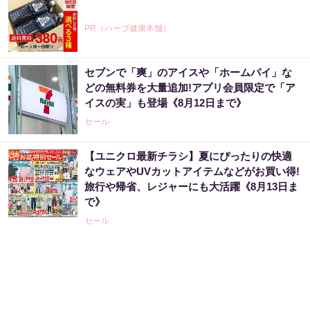
PR（ハーブ健康本舗）
セブンで「爽」のアイスや「ホームパイ」な
アマゾン1位「このお茶ガチです」噂のお茶
どの無料券を大量追加!アプリ会員限定で「ア
イスの実」も登場《8月12日まで》
PR（ハーブ健康本舗）
セール
【ユニクロ最新チラシ】夏にぴったりの快適
「2027年の宝くじ当選者は〇〇です」占い師
なウェアやUVカットアイテムなどがお買い得!
が暴露
旅行や帰省、レジャーにも大活躍《8月13日ま
PR（合同会社デジタルファーム ）
で》
セール
アマゾンで大人気！血圧対策はコーヒーに足
してみて
PR（森永乳業）