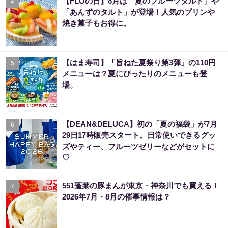
【FLOの日】8月は「夏のフルーツタルト」や
4
「あんずのタルト」が登場！人気のプリンや
焼き菓子もお得に。
【はま寿司】「旨ねた夏祭り第3弾」の110円
5
メニューは？夏にぴったりのメニューも登
場。
【DEAN&DELUCA】初の「夏の福袋」が7月
6
29日17時販売スタート。日常使いできるグッ
ズやティー、フルーツゼリーなどがセットに
♡
551蓬莱の豚まんが東京・神奈川でも買える！
7
2026年7月・8月の催事情報は？