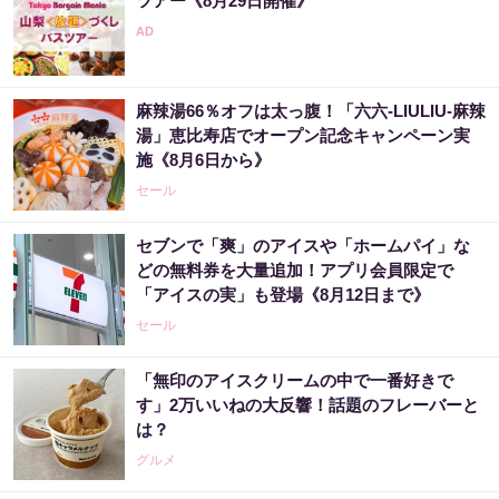
ツアー《8月29日開催》
麻辣湯66％オフは太っ腹！「六六-LIULIU-麻辣
湯」恵比寿店でオープン記念キャンペーン実
施《8月6日から》
セール
セブンで「爽」のアイスや「ホームパイ」な
どの無料券を大量追加！アプリ会員限定で
「アイスの実」も登場《8月12日まで》
セール
「無印のアイスクリームの中で一番好きで
す」2万いいねの大反響！話題のフレーバーと
は？
グルメ