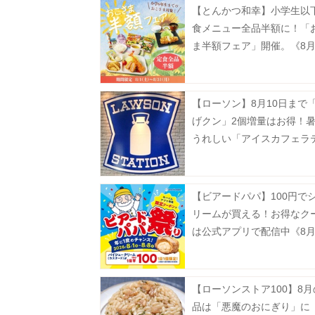
【とんかつ和幸】小学生以
食メニュー全品半額に！「
ま半額フェア」開催。《8月
で》
【ローソン】8月10日まで
げクン」2個増量はお得！
うれしい「アイスカフェラ
無料でM→メガに増量。
【ビアードパパ】100円で
リームが買える！お得なク
は公式アプリで配信中《8月
で》
【ローソンストア100】8
品は「悪魔のおにぎり」に