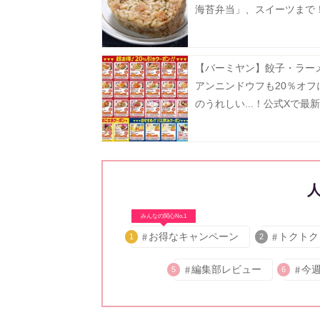
海苔弁当」、スイーツまで
全種紹介するよ～。
【バーミヤン】餃子・ラー
アンニンドウフも20％オフ
のうれしい...！公式Xで最
ン公開中《8月19日まで》
みんなの関心No.1
お得なキャンペーン
トクトク
1
2
編集部レビュー
今
5
6