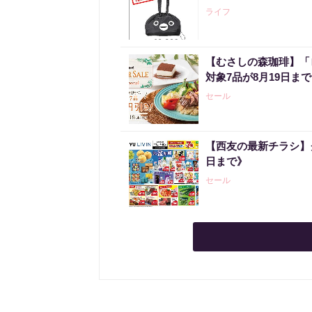
ライフ
【むさしの森珈琲】「
対象7品が8月19日ま
セール
【西友の最新チラシ】
日まで》
セール