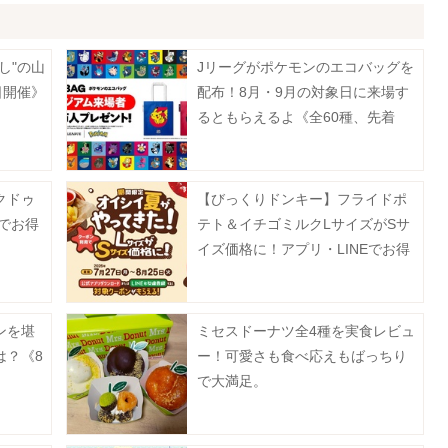
し"の山
Jリーグがポケモンのエコバッグを
日開催》
配布！8月・9月の対象日に来場す
るともらえるよ《全60種、先着
100万人》
クドゥ
【びっくりドンキー】フライドポ
でお得
テト＆イチゴミルクLサイズがSサ
イズ価格に！アプリ・LINEでお得
なクーポン配信中《8月25日まで》
ンを堪
ミセスドーナツ全4種を実食レビュ
は？《8
ー！可愛さも食べ応えもばっちり
で大満足。