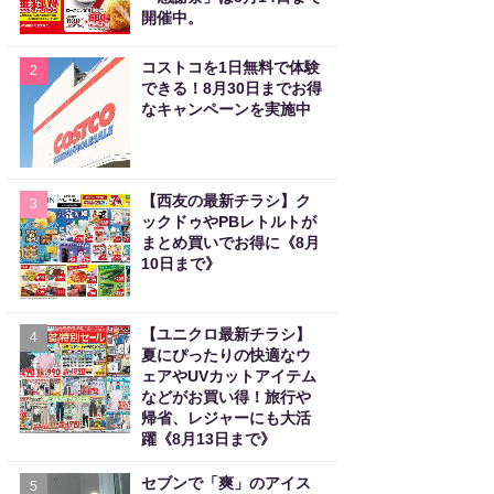
開催中。
コストコを1日無料で体験
2
できる！8月30日までお得
なキャンペーンを実施中
【西友の最新チラシ】ク
3
ックドゥやPBレトルトが
まとめ買いでお得に《8月
10日まで》
【ユニクロ最新チラシ】
4
夏にぴったりの快適なウ
ェアやUVカットアイテム
などがお買い得！旅行や
帰省、レジャーにも大活
躍《8月13日まで》
セブンで「爽」のアイス
5