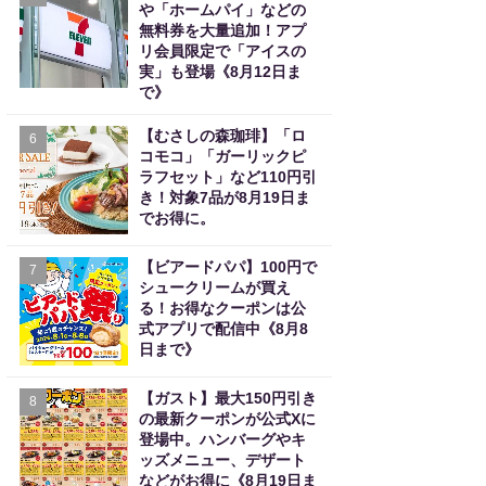
や「ホームパイ」などの
無料券を大量追加！アプ
リ会員限定で「アイスの
実」も登場《8月12日ま
で》
【むさしの森珈琲】「ロ
6
コモコ」「ガーリックピ
ラフセット」など110円引
き！対象7品が8月19日ま
でお得に。
【ビアードパパ】100円で
7
シュークリームが買え
る！お得なクーポンは公
式アプリで配信中《8月8
日まで》
【ガスト】最大150円引き
8
の最新クーポンが公式Xに
登場中。ハンバーグやキ
ッズメニュー、デザート
などがお得に《8月19日ま