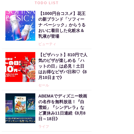
TODO LIST
【1000円台コスメ】花王
の新ブランド「ソフィー
ナ ベーシック」からうる
おいに着目した化粧水＆
乳液が登場
ビューティ
【ピザハット】810円で人
気のピザが楽しめる「ハ
ットの日」は必見！土日
はお得なピザパ日和♡《8
月10日まで》
セール
ABEMAでディズニー映画
の名作を無料放送！『白
雪姫」『シンデレラ』な
ど夏休み11日連続《8月8
日～18日》
ライフ