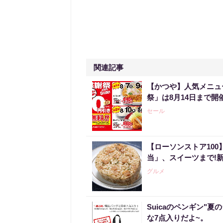
関連記事
【かつや】人気メニュ
祭」は8月14日まで開
セール
【ローソンストア10
当」、スイーツまで!
グルメ
Suicaのペンギン"夏
な7点入りだよ~。