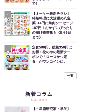
で》
【オーケー最新チラシ】
9
時短料理に大活躍の八宝
菜314円に魚肉ソーセージ
187円！おかずにぴったり
の揚げ物増量も《8月9日
まで》
定食500円、総菜350円は
10
お得！松のやの最新クー
ポンで「ロースかつ定
食」がワンコインに。
一覧
新着コラム
COLUMN
【占星術研究家・早矢】