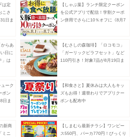
下は定
【しゃぶ葉】ランチ限定クーポン
おこさ
を公式アプリで配信！学割クーポ
31日ま
ン併用でさらに10％オフに《8月7
日まで》
「からあ
【むさしの森珈琲】「ロコモコ」
暑い日に
「ガーリックピラフセット」など
テ」は
110円引き！対象7品が8月19日ま
でお得に。
シューク
【和食さと】夏休みは大人もキッ
ーポン
ズもお得！週替わりでアプリクー
8日ま
ポンも配布中
月の新商
【しまむら最新チラシ】ワンピー
「ミニ
ス550円、パーカ770円！びっくり