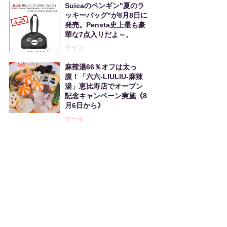
Suicaのペンギン"夏のラ
ッキーバッグ"が8月8日に
発売。Pensta史上最も豪
華な7点入りだよ～。
ライフ
麻辣湯66％オフは太っ
腹！「六六-LIULIU-麻辣
湯」恵比寿店でオープン
記念キャンペーン実施《8
月6日から》
セール