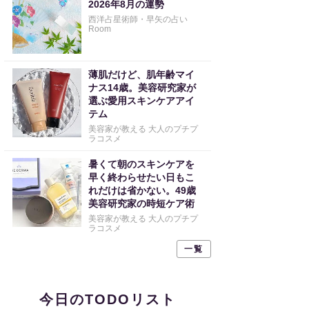
2026年8月の運勢
西洋占星術師・早矢の占い
Room
薄肌だけど、肌年齢マイ
ナス14歳。美容研究家が
選ぶ愛用スキンケアアイ
テム
美容家が教える 大人のプチプ
ラコスメ
暑くて朝のスキンケアを
早く終わらせたい日もこ
れだけは省かない。49歳
美容研究家の時短ケア術
美容家が教える 大人のプチプ
ラコスメ
一覧
今日のTODOリスト