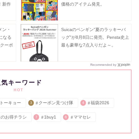
！新作
価格のアイテム発見。
メン・
Suicaのペンギン"夏のラッキーバ
になる
ッグ"が8月8日に発売。Pensta史上
新クーポ
最も豪華な7点入りだよ～。
Recommended by
人気キーワード
HOT
トーキョー
クーポン見つけ隊
福袋2026
3
4
週のお得チラシ
1buy1
ママセレ
7
8