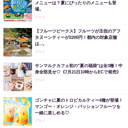
メニューは？夏にぴったりのメニューも登
場。
グルメ
【フルーツピークス】フルーツが主役のアフ
タヌーンティーが2200円！都内の対象店舗
は...。
グルメ
サンマルクカフェ初の"夏の福袋"は全3種！中
身全部見せ♡《7月21日10時からECで発売》
グルメ
ゴンチャに夏のトロピカルティー4種が登場！
マンゴー・オレンジ・パッションフルーツを
一緒に楽しめる♡
グルメ