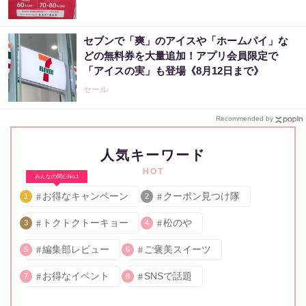
セブンで「爽」のアイスや「ホームパイ」な
どの無料券を大量追加！アプリ会員限定で
「アイスの実」も登場《8月12日まで》
セール
Recommended by
人気キーワード
HOT
みんなの関心No.1
お得なキャンペーン
クーポン見つけ隊
1
2
トクトクトーキョー
松のや
3
4
編集部レビュー
ご褒美スイーツ
5
6
お得なイベント
SNSで話題
7
8