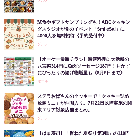
グルメ
試食やギフトサンプリングも！ABCクッキン
グスタジオが食のイベント「SmileSai」に
4000人を無料招待《予約受付中》
グルメ
【オーケー最新チラシ】時短料理に大活躍の
八宝菜314円に魚肉ソーセージ187円！おかず
にぴったりの揚げ物増量も《8月9日まで》
セール
ステラおばさんのクッキーで「クッキー詰め
放題ミニ」が仲間入り。7月22日以降実施の関
東エリア対象店舗まとめ。
グルメ
【はま寿司】「旨ねた夏祭り第3弾」の110円