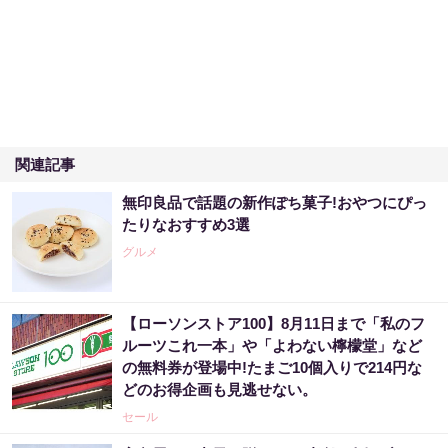
関連記事
無印良品で話題の新作ぽち菓子!おやつにぴっ
たりなおすすめ3選
グルメ
【ローソンストア100】8月11日まで「私のフ
ルーツこれ一本」や「よわない檸檬堂」など
の無料券が登場中!たまご10個入りで214円な
どのお得企画も見逃せない。
セール