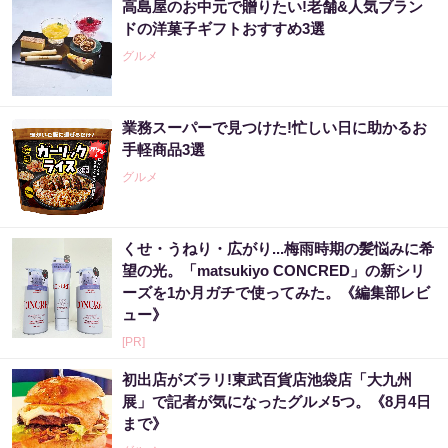
高島屋のお中元で贈りたい!老舗&人気ブラン
ドの洋菓子ギフトおすすめ3選
グルメ
業務スーパーで見つけた!忙しい日に助かるお
手軽商品3選
グルメ
くせ・うねり・広がり...梅雨時期の髪悩みに希
望の光。「matsukiyo CONCRED」の新シリ
ーズを1か月ガチで使ってみた。《編集部レビ
ュー》
[PR]
初出店がズラリ!東武百貨店池袋店「大九州
展」で記者が気になったグルメ5つ。《8月4日
まで》