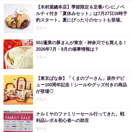
【木村屋總本店】季節限定＆定番パンにノベ
ルティ付き「夏休みセット」は7月27日16時予
約スタート。夏にぴったりのセットも登場。
グルメ
551蓬莱の豚まんが東京・神奈川でも買える！
2026年7月・8月の催事情報は？
グルメ
【東京ばな奈】「くまのプーさん」原作デビ
ュー100周年記念！シールやグッズ付きの商品
が登場♡
グルメ
ナルミヤのファミリーセール行ってきた。戦
利品レポ＆初心者への助言
セール