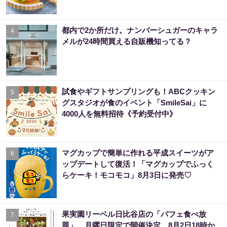
都内で2か所だけ。ナンバーシュガーのキャラ
4
メルが24時間買える自販機知ってる？
試食やギフトサンプリングも！ABCクッキン
5
グスタジオが食のイベント「SmileSai」に
4000人を無料招待《予約受付中》
マグカップで簡単に作れる平成スイーツがア
6
ップデートして復活！「マグカップでふっく
らケーキ！モコモコ」8月3日に発売♡
果実園リーベル日比谷店の「パフェ食べ放
7
題」、月曜日限定で開催決定。8月2日18時か