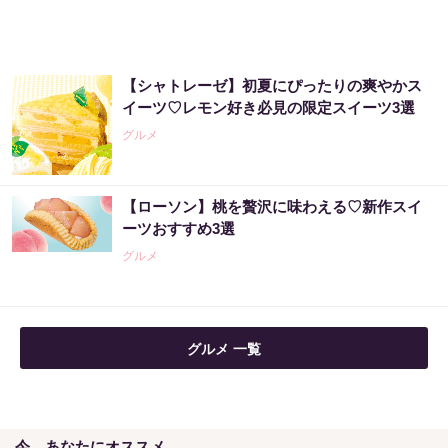
PR（合同会社デジタルファーム ）
【シャトレーゼ】初夏にぴったりの爽やかス
宝くじ当たる人だけが気づいている違い
イーツ♡レモン好き必見の限定スイーツ3選
グルメ
PR（合同会社デジタルファーム ）
【ローソン】桃を贅沢に味わえる♡新作スイ
金運下げるの絶対やめて！9割が知らない“貯
ーツおすすめ3選
金術”
グルメ
PR（合同会社デジタルファーム ）
グルメ 一覧
今、あなたにオススメ