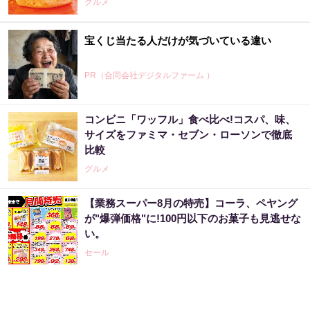
グルメ
宝くじ当たる人だけが気づいている違い
PR（合同会社デジタルファーム ）
コンビニ「ワッフル」食べ比べ!コスパ、味、
宝くじの“運任せ”から抜けた人だけ変わる
サイズをファミマ・セブン・ローソンで徹底
比較
PR（合同会社デジタルファーム ）
グルメ
【業務スーパー8月の特売】コーラ、ペヤング
あなたの金運、今が変わる時かもしれません
が"爆弾価格"に!100円以下のお菓子も見逃せな
い。
PR（合同会社デジタルファーム ）
セール
「宝くじ、運じゃなかった」当たる人は“同じ
こと”してる