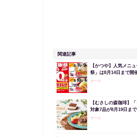
関連記事
【かつや】人気メニュ
祭」は8月14日まで開
セール
【むさしの森珈琲】「
対象7品が8月19日ま
セール