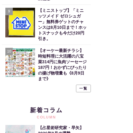
【ミニストップ】「ミニ
9
ッツメイド ゼロシュガ
ー」無料券ゲットのチャ
ンスは8月10日まで！ホッ
トスナックも今だけ20円
引き。
【オーケー最新チラシ】
10
時短料理に大活躍の八宝
菜314円に魚肉ソーセージ
187円！おかずにぴったり
の揚げ物増量も《8月9日
まで》
一覧
新着コラム
COLUMN
【占星術研究家・早矢】