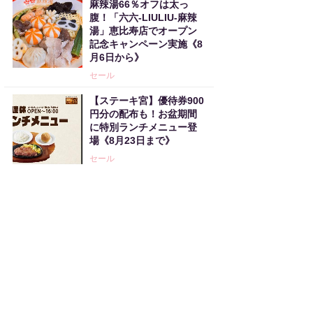
麻辣湯66％オフは太っ
腹！「六六-LIULIU-麻辣
湯」恵比寿店でオープン
記念キャンペーン実施《8
月6日から》
セール
【ステーキ宮】優待券900
円分の配布も！お盆期間
に特別ランチメニュー登
場《8月23日まで》
セール