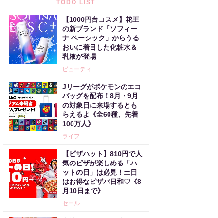
TODO LIST
【1000円台コスメ】花王
の新ブランド「ソフィー
ナ ベーシック」からうる
おいに着目した化粧水＆
乳液が登場
ビューティ
Jリーグがポケモンのエコ
バッグを配布！8月・9月
の対象日に来場するとも
らえるよ《全60種、先着
100万人》
ライフ
【ピザハット】810円で人
気のピザが楽しめる「ハ
ットの日」は必見！土日
はお得なピザパ日和♡《8
月10日まで》
セール