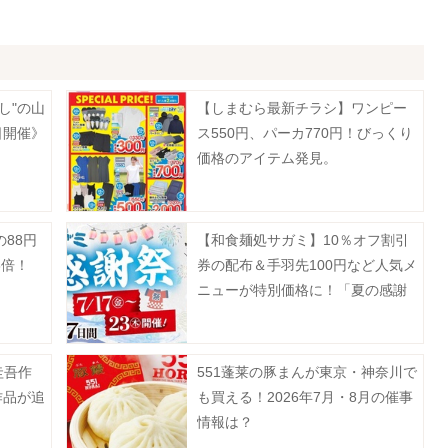
し"の山
【しまむら最新チラシ】ワンピー
日開催》
ス550円、パーカ770円！びっくり
価格のアイテム発見。
88円
【和食麺処サガミ】10％オフ割引
3倍！
券の配布＆手羽先100円など人気メ
ニューが特別価格に！「夏の感謝
祭」は7月17日～23日開催。
圭吾作
551蓬莱の豚まんが東京・神奈川で
作品が追
も買える！2026年7月・8月の催事
情報は？