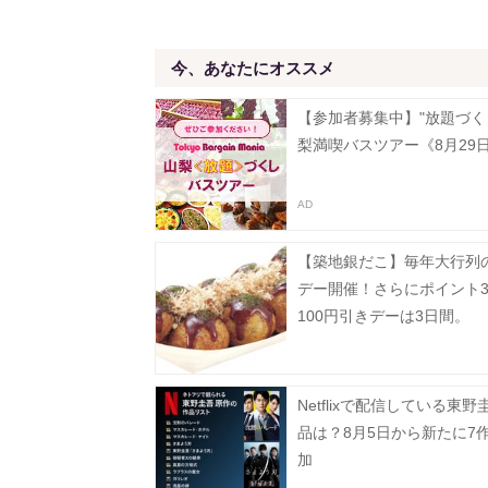
今、あなたにオススメ
【参加者募集中】"放題づく
梨満喫バスツアー《8月29
【築地銀だこ】毎年大行列の
デー開催！さらにポイント
100円引きデーは3日間。
Netflixで配信している東野
品は？8月5日から新たに7
加