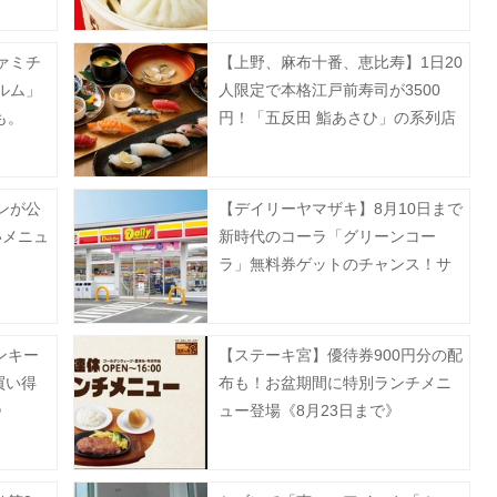
ァミチ
【上野、麻布十番、恵比寿】1日20
ルム」
人限定で本格江戸前寿司が3500
も。
円！「五反田 鮨あさひ」の系列店
だよ。
ンが公
【デイリーヤマザキ】8月10日まで
いメニュ
新時代のコーラ「グリーンコー
》
ラ」無料券ゲットのチャンス！サ
ーティワンアイスクリーム値引き
などお得企画も目白押し。
ンキー
【ステーキ宮】優待券900円分の配
買い得
布も！お盆期間に特別ランチメニ
》
ュー登場《8月23日まで》