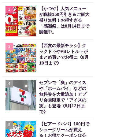
【かつや】人気メニュー
2
が税抜150円引き＆ご飯大
盛り無料！お得すぎる
「感謝祭」は8月14日まで
開催中。
【西友の最新チラシ】ク
3
ックドゥやPBレトルトが
まとめ買いでお得に《8月
10日まで》
セブンで「爽」のアイス
4
や「ホームパイ」などの
無料券を大量追加！アプ
リ会員限定で「アイスの
実」も登場《8月12日ま
で》
【ビアードパパ】100円で
5
シュークリームが買え
る！お得なクーポンは公