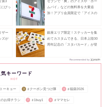
り第3
セブンで「爽」のアイスや「ホー
夏にぴっ
ムパイ」などの無料券を大量追
加！アプリ会員限定で「アイスの
実」も登場《8月12日まで》
リザー
銀座エリア限定！ステッカーを集
ッズが
めてカスタムできる、日本上陸30
周年記念の「スタバカード」が登
場中《8月2日から》
Recommended by
人気キーワード
HOT
トーキョー
クーポン見つけ隊
福袋2026
3
4
週のお得チラシ
1buy1
ママセレ
7
8