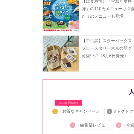
【はま寿司】「旨ねた夏祭
弾」の110円メニューは？
たりのメニューも登場。
【中目黒】スターバックス
ブロースタリー東京の新グ
可愛い♡《8月6日発売》
みんなの関心No.1
お得なキャンペーン
トクトク
1
2
編集部レビュー
今
5
6