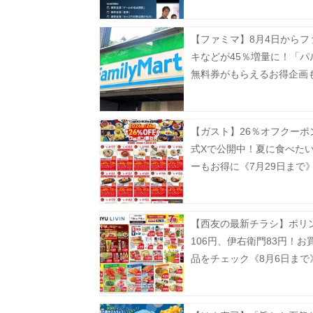
【ファミマ】8月4日からフ
キなどが45％増量に！「パ
無料券がもらえるお得企画
【ガスト】26％オフクーポ
式Xで公開中！夏に食べた
ーもお得に《7月29日まで
【西友の最新チラシ】ポリ
106円、伊右衛門83円！お
品をチェック《8月6日まで