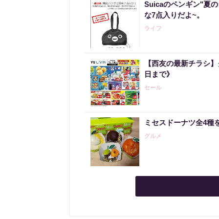
Suicaのペンギン"夏
な7点入りだよ~。
ライフ
【西友の最新チラシ】
日まで》
セール
ミセスドーナツ全4種
グルメ