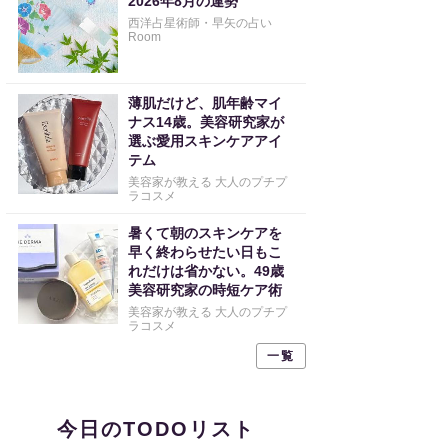
2026年8月の運勢
西洋占星術師・早矢の占い
Room
薄肌だけど、肌年齢マイ
ナス14歳。美容研究家が
選ぶ愛用スキンケアアイ
テム
美容家が教える 大人のプチプ
ラコスメ
暑くて朝のスキンケアを
早く終わらせたい日もこ
れだけは省かない。49歳
美容研究家の時短ケア術
美容家が教える 大人のプチプ
ラコスメ
一覧
今日のTODOリスト