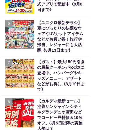
式アプリで配信中《8月8
日まで》
【ユニクロ最新チラシ】
6
夏にぴったりの快適なウ
ェアやUVカットアイテム
などがお買い得！旅行や
帰省、レジャーにも大活
躍《8月13日まで》
【ガスト】最大150円引き
7
の最新クーポンが公式Xに
登場中。ハンバーグやキ
ッズメニュー、デザート
などがお得に《8月19日ま
で》
【カルディ最新セール】
8
池袋サンシャインシティ
やグランデュオ蒲田など
でコーヒー豆特価＆10％
オフ。8月5日以降の実施
店舗は？