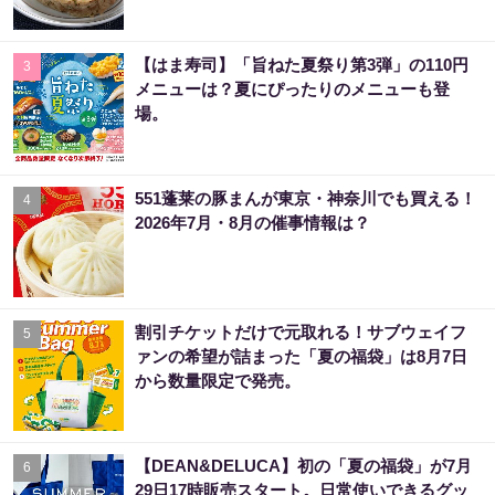
【はま寿司】「旨ねた夏祭り第3弾」の110円
3
メニューは？夏にぴったりのメニューも登
場。
551蓬莱の豚まんが東京・神奈川でも買える！
4
2026年7月・8月の催事情報は？
割引チケットだけで元取れる！サブウェイフ
5
ァンの希望が詰まった「夏の福袋」は8月7日
から数量限定で発売。
【DEAN&DELUCA】初の「夏の福袋」が7月
6
29日17時販売スタート。日常使いできるグッ