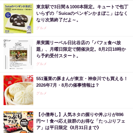
東京駅で3日間＆1000本限定。キュートで包丁
いらずの「Suicaのペンギンかまぼこ」はなく
なり次第終了だよ～。
グルメ
果実園リーベル日比谷店の「パフェ食べ放
題」、月曜日限定で開催決定。8月2日18時か
ら予約受付スタート。
グルメ
551蓬莱の豚まんが東京・神奈川でも買える！
2026年7月・8月の催事情報は？
グルメ
【小僧寿し】人気ネタの握りや丼ぶりが896
円〜！食べ応え抜群のお得な「たっぷりフェ
ア」は平日限定《8月31日まで》