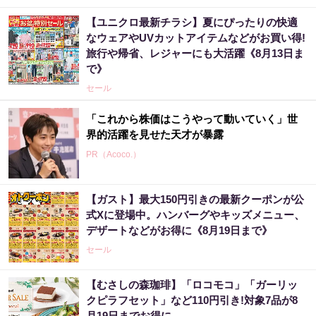
【ユニクロ最新チラシ】夏にぴったりの快適
なウェアやUVカットアイテムなどがお買い得!
旅行や帰省、レジャーにも大活躍《8月13日ま
で》
セール
「これから株価はこうやって動いていく」世
界的活躍を見せた天才が暴露
PR（Acoco.）
【ガスト】最大150円引きの最新クーポンが公
【宝くじ何年も買って一度も当たらない人
式Xに登場中。ハンバーグやキッズメニュー、
へ】原因、はっきりしてます
デザートなどがお得に《8月19日まで》
PR（合同会社デジタルファーム ）
セール
【むさしの森珈琲】「ロコモコ」「ガーリッ
【宝くじ落選】外れ続ける流れ、ここで断ち
クピラフセット」など110円引き!対象7品が8
ませんか
月19日までお得に。