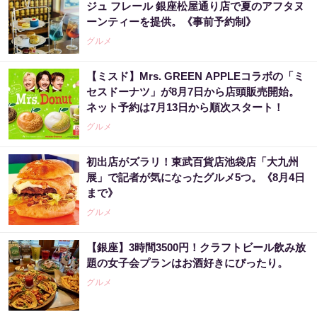
ジュ フレール 銀座松屋通り店で夏のアフタヌ
ーンティーを提供。《事前予約制》
グルメ
【ミスド】Mrs. GREEN APPLEコラボの「ミ
セスドーナツ」が8月7日から店頭販売開始。
ネット予約は7月13日から順次スタート！
グルメ
初出店がズラリ！東武百貨店池袋店「大九州
展」で記者が気になったグルメ5つ。《8月4日
まで》
グルメ
【銀座】3時間3500円！クラフトビール飲み放
題の女子会プランはお酒好きにぴったり。
グルメ