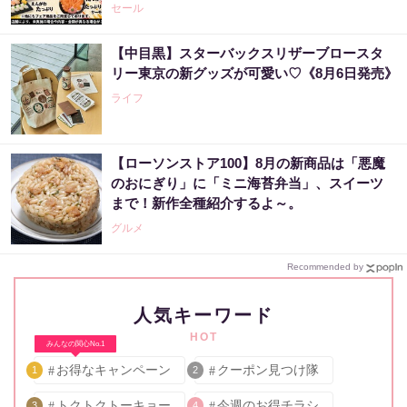
セール
【中目黒】スターバックスリザーブロースタ
リー東京の新グッズが可愛い♡《8月6日発売》
ライフ
【ローソンストア100】8月の新商品は「悪魔
のおにぎり」に「ミニ海苔弁当」、スイーツ
まで！新作全種紹介するよ～。
グルメ
Recommended by
人気キーワード
HOT
みんなの関心No.1
お得なキャンペーン
クーポン見つけ隊
1
2
トクトクトーキョー
今週のお得チラシ
3
4