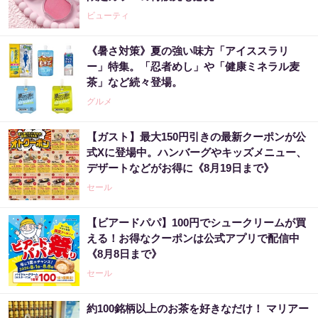
ビューティ
《暑さ対策》夏の強い味方「アイススラリ
ー」特集。「忍者めし」や「健康ミネラル麦
茶」など続々登場。
グルメ
【ガスト】最大150円引きの最新クーポンが公
式Xに登場中。ハンバーグやキッズメニュー、
デザートなどがお得に《8月19日まで》
セール
【ビアードパパ】100円でシュークリームが買
える！お得なクーポンは公式アプリで配信中
《8月8日まで》
セール
約100銘柄以上のお茶を好きなだけ！ マリアー