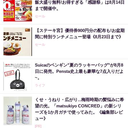
飯大盛り無料!お得すぎる「感謝祭」は8月14日
まで開催中。
セール
【ステーキ宮】優待券900円分の配布も!お盆期
間に特別ランチメニュー登場《8月23日まで》
セール
Suicaのペンギン"夏のラッキーバッグ"が8月8
日に発売。Pensta史上最も豪華な7点入りだよ
~。
ライフ
くせ・うねり・広がり...梅雨時期の髪悩みに希
望の光。「matsukiyo CONCRED」の新シリ
ーズを1か月ガチで使ってみた。《編集部レビ
ュー》
[PR]