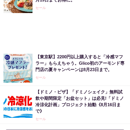
PR（合同会社デジタルファーム ）
セール
玄関に〇〇置いてる人は金運落ちてます…金
運を上げる方法とは
PR（合同会社デジタルファーム ）
【東京駅】2200円以上購入すると「冷感マフ
「占い師だけが知ってる〝お金が増える人の
ラー」もらえちゃう。Glico初のアーモンド専
共通点〟」
門店の夏キャンペーンは8月23日まで。
PR（合同会社デジタルファーム ）
セール
【ドミノ・ピザ】「ドミノシェイク」無料試
「これから株価はこうやって動いていく」世
飲や期間限定「お盆セット」は必見!「ドミノ
界的に活躍した天才が暴露
冷涼化計画」プロジェクト始動《8月16日ま
PR（Acoco.）
で》
セール