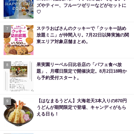
ズやティー、フルーツゼリーなどがセットに
♡
ステラおばさんのクッキーで「クッキー詰め
7
放題ミニ」が仲間入り。7月22日以降実施の関
東エリア対象店舗まとめ。
果実園リーベル日比谷店の「パフェ食べ放
8
題」、月曜日限定で開催決定。8月2日18時か
ら予約受付スタート。
【はなまるうどん】大海老天3本入りの870円
9
うどんが期間限定で登場、キャンディがもら
える日も！