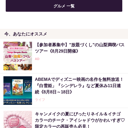
グルメ 一覧
今、あなたにオススメ
【参加者募集中】"放題づくし"の山梨満喫バス
ツアー《8月29日開催》
ABEMAでディズニー映画の名作を無料放送！
『白雪姫」『シンデレラ』など夏休み11日連
続《8月8日～18日》
ライフ
キャンメイクの夏にぴったりネイル＆イチゴ
カラーのチーク・アイシャドウがかわいすぎ♡
限定カラーの再販売も必見！