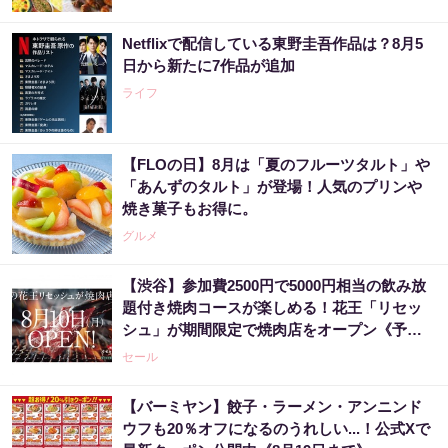
Netflixで配信している東野圭吾作品は？8月5
日から新たに7作品が追加
ライフ
【FLOの日】8月は「夏のフルーツタルト」や
「あんずのタルト」が登場！人気のプリンや
焼き菓子もお得に。
グルメ
【渋谷】参加費2500円で5000円相当の飲み放
題付き焼肉コースが楽しめる！花王「リセッ
シュ」が期間限定で焼肉店をオープン《予約
受付中》
セール
【バーミヤン】餃子・ラーメン・アンニンド
ウフも20％オフになるのうれしい...！公式Xで