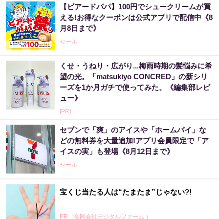
【ビアードパパ】100円でシュークリームが買
える!お得なクーポンは公式アプリで配信中《8
月8日まで》
セール
くせ・うねり・広がり...梅雨時期の髪悩みに希
望の光。「matsukiyo CONCRED」の新シリ
ーズを1か月ガチで使ってみた。《編集部レビ
ュー》
[PR]
セブンで「爽」のアイスや「ホームパイ」な
どの無料券を大量追加!アプリ会員限定で「ア
イスの実」も登場《8月12日まで》
セール
宝くじ当たる人は“たまたま”じゃない?!
PR（合同会社デジタルファーム ）