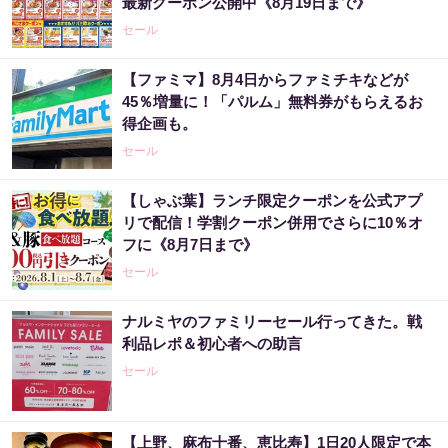
最新クーポン公開中《8月19日まで》
セール
【ファミマ】8月4日からファミチキなどが
45％増量に！「パルム」無料券がもらえるお
得企画も。
セール
【しゃぶ葉】ランチ限定クーポンを公式アプ
リで配信！学割クーポン併用でさらに10％オ
フに《8月7日まで》
セール
ナルミヤのファミリーセール行ってきた。戦
利品レポ＆初心者への助言
セール
【上野、麻布十番、恵比寿】1日20人限定で本