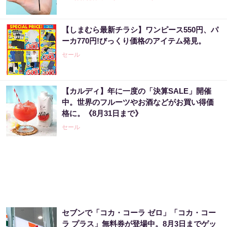
【しまむら最新チラシ】ワンピース550円、パ
「宝くじ、運じゃなかった」当たる人は“同じ
ーカ770円!びっくり価格のアイテム発見。
こと”してる
セール
PR（合同会社デジタルファーム ）
【カルディ】年に一度の「決算SALE」開催
宝くじ当たる人だけが気づいている違い
中。世界のフルーツやお酒などがお買い得価
格に。《8月31日まで》
PR（合同会社デジタルファーム ）
セール
宝くじ当たる人だけがやっていること、教え
ます
PR（合同会社デジタルファーム ）
セブンで「コカ・コーラ ゼロ」「コカ・コー
宝くじ当たる人は“たまたま”じゃない?!
ラ プラス」無料券が登場中。8月3日までゲッ