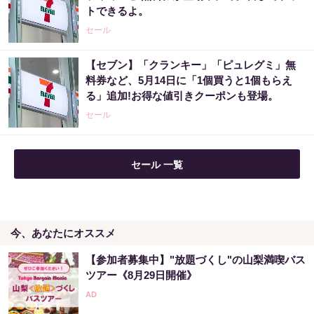
トできるよ。
PR（合同会社デジタルファーム ）
セール
【セブン】「クランキー」「ピュレグミ」無
宝くじ当選したいなら、まずは金運を上げて
料券など、5月14日に「1個買うと1個もらえ
から買ってみて
る」追加!お得な値引きクーポンも登場。
PR（合同会社デジタルファーム ）
セール
セール 一覧
今、あなたにオススメ
【参加者募集中】"放題づくし"の山梨満喫バス
ツアー《8月29日開催》