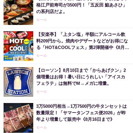
格江戸前寿司が3500円！「五反田 鮨あさひ」
の系列店だよ。
セール
【安楽亭】「上タン塩」半額にアルコール飲
料209円から。焼肉やデザートなどがお得にな
る「HOT&COOLフェス」第2弾開催中《8月16
日まで》
セール
【ローソン】8月10日まで「からあげクン」2
個増量はお得！暑い日にうれしい「アイスカ
フェラテ」は無料でM→メガに増量。
セール
3万5000円相当→1万7500円の牛タンセットは
数量限定！「サマータンフェス便2026」が昨
年より増量して販売中《8月16日まで》
セール