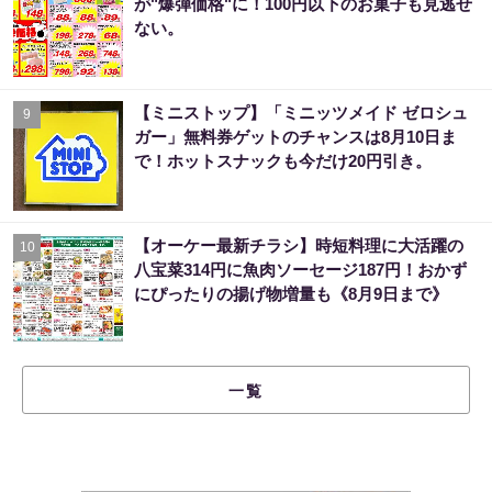
が"爆弾価格"に！100円以下のお菓子も見逃せ
ない。
【ミニストップ】「ミニッツメイド ゼロシュ
9
ガー」無料券ゲットのチャンスは8月10日ま
で！ホットスナックも今だけ20円引き。
【オーケー最新チラシ】時短料理に大活躍の
10
八宝菜314円に魚肉ソーセージ187円！おかず
にぴったりの揚げ物増量も《8月9日まで》
一覧