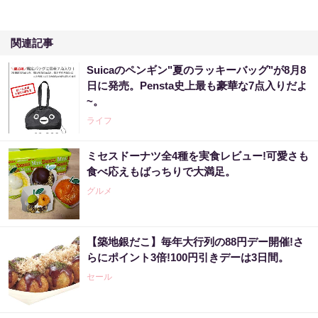
関連記事
Suicaのペンギン"夏のラッキーバッグ"が8月8
日に発売。Pensta史上最も豪華な7点入りだよ
~。
ライフ
ミセスドーナツ全4種を実食レビュー!可愛さも
食べ応えもばっちりで大満足。
グルメ
【築地銀だこ】毎年大行列の88円デー開催!さ
らにポイント3倍!100円引きデーは3日間。
セール