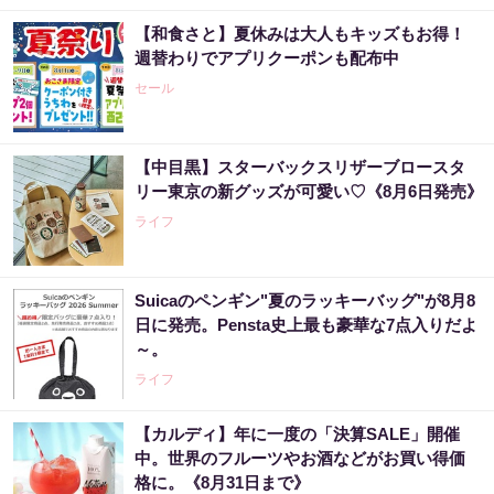
【和食さと】夏休みは大人もキッズもお得！
週替わりでアプリクーポンも配布中
セール
【中目黒】スターバックスリザーブロースタ
リー東京の新グッズが可愛い♡《8月6日発売》
ライフ
Suicaのペンギン"夏のラッキーバッグ"が8月8
日に発売。Pensta史上最も豪華な7点入りだよ
～。
ライフ
【カルディ】年に一度の「決算SALE」開催
中。世界のフルーツやお酒などがお買い得価
格に。《8月31日まで》