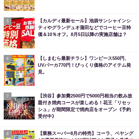
【カルディ最新セール】池袋サンシャインシ
5
ティやグランデュオ蒲田などでコーヒー豆特
価＆10％オフ。8月5日以降の実施店舗は？
【しまむら最新チラシ】ワンピース550円、
6
UVパーカ770円！びっくり価格のアイテム発
見。
【渋谷】参加費2500円で5000円相当の飲み放
7
題付き焼肉コースが楽しめる！花王「リセッ
シュ」が期間限定で焼肉店をオープン《予約
受付中》
【業務スーパー8月の特売】コーラ、ペヤング
8