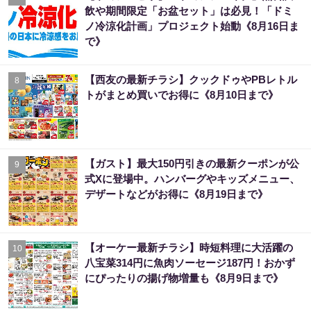
飲や期間限定「お盆セット」は必見！「ドミ
ノ冷涼化計画」プロジェクト始動《8月16日ま
で》
【西友の最新チラシ】クックドゥやPBレトル
8
トがまとめ買いでお得に《8月10日まで》
【ガスト】最大150円引きの最新クーポンが公
9
式Xに登場中。ハンバーグやキッズメニュー、
デザートなどがお得に《8月19日まで》
【オーケー最新チラシ】時短料理に大活躍の
10
八宝菜314円に魚肉ソーセージ187円！おかず
にぴったりの揚げ物増量も《8月9日まで》