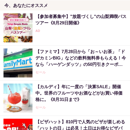
今、あなたにオススメ
【参加者募集中】"放題づくし"の山梨満喫バス
ツアー《8月29日開催》
【ファミマ】7月28日から「お～いお茶」「ド
デカミンBIG」などの飲料無料券もらえる！今
なら「ハーゲンダッツ」の50円引きクーポン
も。
セール
【カルディ】年に一度の「決算SALE」開催
中。世界のフルーツやお酒などがお買い得価
格に。《8月31日まで》
セール
【ピザハット】810円で人気のピザが楽しめる
「ハットの日」は必見！土日はお得なピザパ