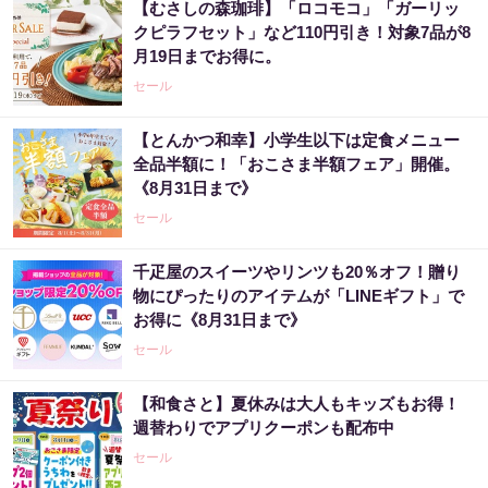
【むさしの森珈琲】「ロコモコ」「ガーリッ
クピラフセット」など110円引き！対象7品が8
月19日までお得に。
セール
【とんかつ和幸】小学生以下は定食メニュー
全品半額に！「おこさま半額フェア」開催。
《8月31日まで》
セール
千疋屋のスイーツやリンツも20％オフ！贈り
物にぴったりのアイテムが「LINEギフト」で
お得に《8月31日まで》
セール
【和食さと】夏休みは大人もキッズもお得！
週替わりでアプリクーポンも配布中
セール