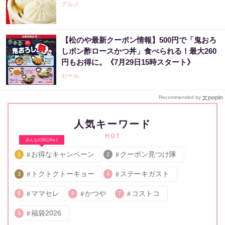
グルメ
【松のや最新クーポン情報】500円で「鬼おろ
しポン酢ロースかつ丼」食べられる！最大260
円もお得に。《7月29日15時スタート》
セール
Recommended by
人気キーワード
HOT
みんなの関心No.1
お得なキャンペーン
クーポン見つけ隊
1
2
トクトクトーキョー
ステーキガスト
3
4
ママセレ
かつや
コストコ
5
6
7
福袋2026
8