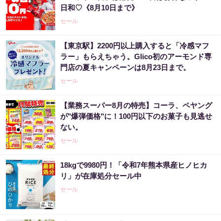
日和♡《8月10日まで》
セール
【東京駅】2200円以上購入すると「冷感マフ
ラー」もらえちゃう。Glico初のアーモンド専
門店の夏キャンペーンは8月23日まで。
セール
【業務スーパー8月の特売】コーラ、ペヤング
が"爆弾価格"に！100円以下のお菓子も見逃せ
ない。
セール
18kgで9980円！「令和7年熊本県産ヒノヒカ
リ」が在庫処分セール中
セール