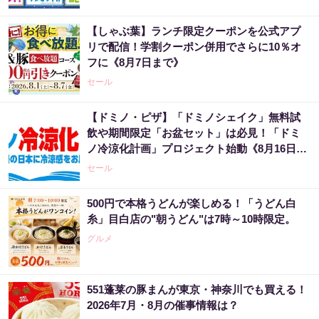
【しゃぶ葉】ランチ限定クーポンを公式アプ
リで配信！学割クーポン併用でさらに10％オ
フに《8月7日まで》
セール
【ドミノ・ピザ】「ドミノシェイク」無料試
飲や期間限定「お盆セット」は必見！「ドミ
ノ冷涼化計画」プロジェクト始動《8月16日ま
で》
セール
500円で本格うどんが楽しめる！「うどん白
糸」目白店の"朝うどん"は7時～10時限定。
グルメ
551蓬莱の豚まんが東京・神奈川でも買える！
2026年7月・8月の催事情報は？