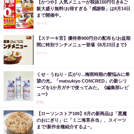
【かつや】人気メニューが税抜150円引き&ご
飯大盛り無料!お得すぎる「感謝祭」は8月14日
まで開催中。
セール
【ステーキ宮】優待券900円分の配布も!お盆期
間に特別ランチメニュー登場《8月23日まで》
セール
くせ・うねり・広がり...梅雨時期の髪悩みに希
望の光。「matsukiyo CONCRED」の新シリ
ーズを1か月ガチで使ってみた。《編集部レビ
ュー》
[PR]
【ローソンストア100】8月の新商品は「悪魔
のおにぎり」に「ミニ海苔弁当」、スイーツ
まで!新作全種紹介するよ~。