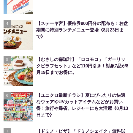
【ステーキ宮】優待券900円分の配布も！お盆
4
期間に特別ランチメニュー登場《8月23日ま
で》
【むさしの森珈琲】「ロコモコ」「ガーリッ
5
クピラフセット」など110円引き！対象7品が8
月19日までお得に。
【ユニクロ最新チラシ】夏にぴったりの快適
6
なウェアやUVカットアイテムなどがお買い
得！旅行や帰省、レジャーにも大活躍《8月13
日まで》
【ドミノ・ピザ】「ドミノシェイク」無料試
7