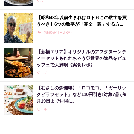
グルメ
【昭和43年以前生まれはロト６この数字を買
うべき】6つの数字が「完全一致」する方...
PR（株式会社MURA）
【新橋エリア】オリジナルのアフタヌーンテ
ィーセットも作れちゃう♡世界の逸品をビュ
ッフェで大満喫《実食レポ》
グルメ
【むさしの森珈琲】「ロコモコ」「ガーリッ
クピラフセット」など110円引き!対象7品が8
月19日までお得に。
セール