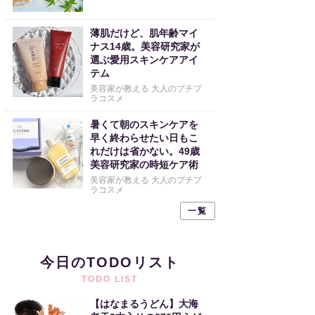
薄肌だけど、肌年齢マイ
ナス14歳。美容研究家が
選ぶ愛用スキンケアアイ
テム
美容家が教える 大人のプチプ
ラコスメ
暑くて朝のスキンケアを
早く終わらせたい日もこ
れだけは省かない。49歳
美容研究家の時短ケア術
美容家が教える 大人のプチプ
ラコスメ
一覧
今日のTODOリスト
TODO LIST
【はなまるうどん】大海