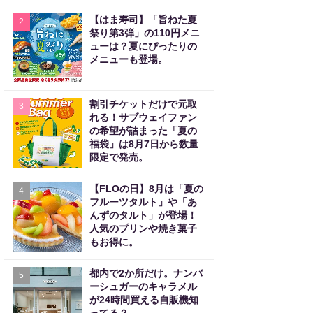
【はま寿司】「旨ねた夏
2
祭り第3弾」の110円メニ
ューは？夏にぴったりの
メニューも登場。
割引チケットだけで元取
3
れる！サブウェイファン
の希望が詰まった「夏の
福袋」は8月7日から数量
限定で発売。
【FLOの日】8月は「夏の
4
フルーツタルト」や「あ
んずのタルト」が登場！
人気のプリンや焼き菓子
もお得に。
都内で2か所だけ。ナンバ
5
ーシュガーのキャラメル
が24時間買える自販機知