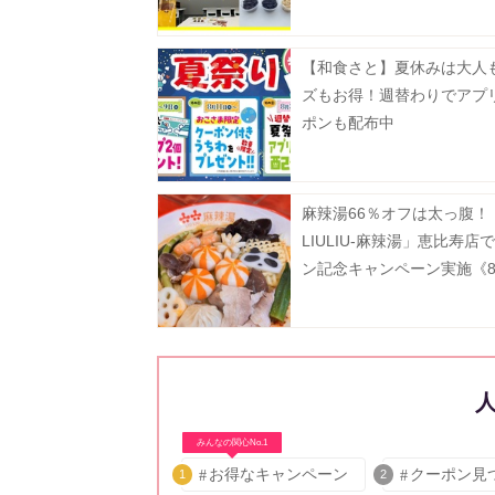
たり《抽選申込は8月5日ま
【和食さと】夏休みは大人
ズもお得！週替わりでアプ
ポンも配布中
麻辣湯66％オフは太っ腹！
LIULIU-麻辣湯」恵比寿店
ン記念キャンペーン実施《8
から》
みんなの関心No.1
お得なキャンペーン
クーポン見
1
2