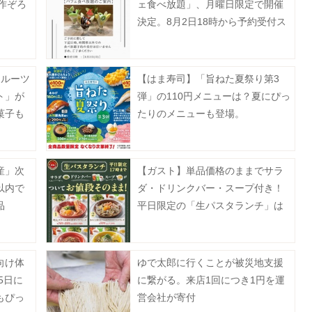
作ぞろ
ェ食べ放題」、月曜日限定で開催
決定。8月2日18時から予約受付ス
タート。
フルーツ
【はま寿司】「旨ねた夏祭り第3
ト」が
弾」の110円メニューは？夏にぴっ
菓子も
たりのメニューも登場。
産」次
【ガスト】単品価格のままでサラ
以内で
ダ・ドリンクバー・スープ付き！
品
平日限定の「生パスタランチ」は
お得度高め。
向け体
ゆで太郎に行くことが被災地支援
5日に
に繋がる。来店1回につき1円を運
もぴっ
営会社が寄付