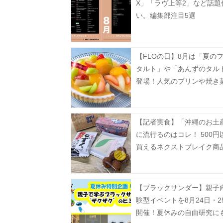
X」「ラヴ上等2」など話題
い。編集部注目5選
【FLOの日】8月は「夏の
タルト」や「あんずのタル
登場！人気のプリンや焼き
お得に。
【記者実食】「沖縄のお土
に流行るのはコレ！ 500円
買えるネクストブレイク商
BEST4
【ブラックサンダー】親子
験型イベントを8月24日・2
開催！夏休みの自由研究に