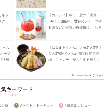
で》
もキッ
【カルディ】年に一度の「決算
リクー
SALE」開催中。世界のフルーツや
お酒などがお買い得価格に。《8月
31日まで》
「六六-
【はなまるうどん】大海老天3本入
でオープ
りの870円うどんが期間限定で登
月6日
場、キャンディがもらえる日も！
Recommended by
人気キーワード
HOT
つけ隊
トクトクトーキョー
編集部レビュー
3
4