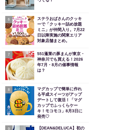
ってる？
ステラおばさんのクッキ
6
ーで「クッキー詰め放題
ミニ」が仲間入り。7月22
日以降実施の関東エリア
対象店舗まとめ。
551蓬莱の豚まんが東京・
7
神奈川でも買える！2026
年7月・8月の催事情報
は？
マグカップで簡単に作れ
8
る平成スイーツがアップ
デートして復活！「マグ
カップでふっくらケー
キ！モコモコ」8月3日に
発売♡
【DEAN&DELUCA】初の
9