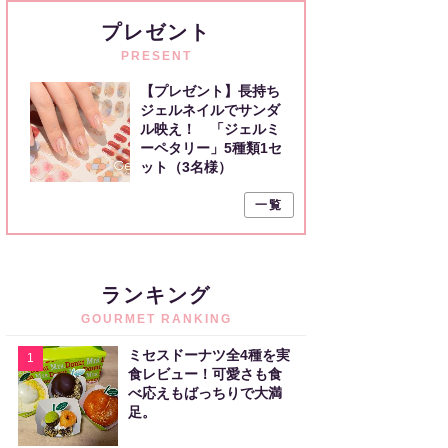
プレゼント
PRESENT
【プレゼント】長持ち
ジェルネイルでサンダ
ル映え！ 「ジェルミ
ーペタリー」5種類1セ
ット（3名様）
一覧
ランキング
GOURMET RANKING
ミセスドーナツ全4種を実
1
食レビュー！可愛さも食
べ応えもばっちりで大満
足。