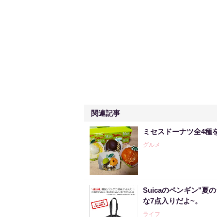
関連記事
ミセスドーナツ全4種
グルメ
Suicaのペンギン"夏
な7点入りだよ~。
ライフ