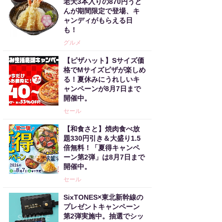
老天3本入りの870円うど
んが期間限定で登場、キ
ャンディがもらえる日
も！
グルメ
【ピザハット】Sサイズ価
格でMサイズピザが楽しめ
る！夏休みにうれしいキ
ャンペーンが8月7日まで
開催中。
セール
【和食さと】焼肉食べ放
題330円引き＆大盛り1.5
倍無料！「夏得キャンペ
ーン第2弾」は8月7日まで
開催中。
セール
SixTONES×東北新幹線の
プレゼントキャンペーン
第2弾実施中。抽選でシッ