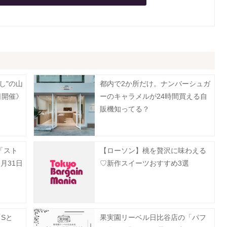
し"の山
都内で2か所だけ。ナンバーシュガ
日開催》
ーのキャラメルが24時間買える自
販機知ってる？
「スト
【ローソン】桃を贅沢に味わえる
月31日
♡新作スイーツおすすめ3選
「Sと
果実園リーベル日比谷店の「パフ