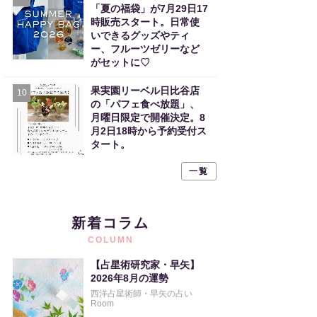
「夏の福袋」が7月29日17
時販売スタート。日常使
いできるグッズやティ
ー、フルーツゼリーなど
がセットに♡
果実園リーベル日比谷店
10
の「パフェ食べ放題」、
月曜日限定で開催決定。8
月2日18時から予約受付ス
タート。
一覧
新着コラム
COLUMN
【占星術研究家・早矢】
2026年8月の運勢
西洋占星術師・早矢の占い
Room