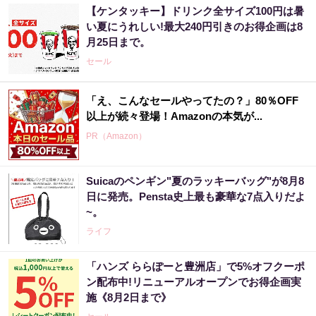
【ケンタッキー】ドリンク全サイズ100円は暑
い夏にうれしい!最大240円引きのお得企画は8
月25日まで。
セール
「え、こんなセールやってたの？」80％OFF
以上が続々登場！Amazonの本気が...
PR（Amazon）
Suicaのペンギン"夏のラッキーバッグ"が8月8
「気になっていた認知機能が菌で…」森永が
日に発売。Pensta史上最も豪華な7点入りだよ
開発。感動の70代続出
~。
PR（森永乳業）
ライフ
「ハンズ ららぽーと豊洲店」で5%オフクーポ
アマゾン1位の実績！380円で5日間お試し。
ン配布中!リニューアルオープンでお得企画実
施《8月2日まで》
PR（ハーブ健康本舗）