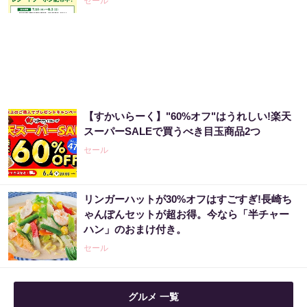
セール
「気になっていた認知機能が菌で…」森永が
開発。感動の70代続出
PR（森永乳業）
【すかいらーく】"60%オフ"はうれしい!楽天
アマゾン1位「このお茶ガチです」噂のお茶
スーパーSALEで買うべき目玉商品2つ
セール
PR（ハーブ健康本舗）
リンガーハットが30%オフはすごすぎ!長崎ち
「え、こんなセールやってたの？」80％OFF
ゃんぽんセットが超お得。今なら「半チャー
以上が続々登場！Amazonの本気が...
ハン」のおまけ付き。
PR（Amazon）
セール
グルメ 一覧