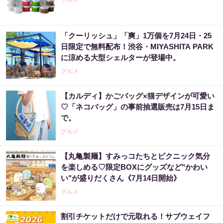
グルメ
「クーリッシュ」「爽」1万個を7月24日・25
日限定で無料配布！渋谷・MIYASHITA PARK
に涼める大型シェルターが登場中。
グルメ
【カルディ】かごバッグ×猫デザインが可愛い
♡「ネコバッグ」の事前抽選販売は7月15日ま
で。
グルメ
【丸亀製麺】すみっコたちとピクニック気分
を楽しめる♡限定BOXにグッズなど"かわい
い"が盛りだくさん《7月14日開始》
グルメ
割引チケットだけで元取れる！サブウェイフ