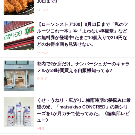
30日まで》
セール
【ローソンストア100】8月11日まで「私のフ
ルーツこれ一本」や「よわない檸檬堂」など
の無料券が登場中!たまご10個入りで214円な
どのお得企画も見逃せない。
セール
都内で2か所だけ。ナンバーシュガーのキャラ
メルが24時間買える自販機知ってる?
グルメ
くせ・うねり・広がり...梅雨時期の髪悩みに希
望の光。「matsukiyo CONCRED」の新シリ
ーズを1か月ガチで使ってみた。《編集部レビ
ュー》
[PR]