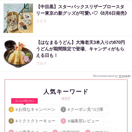
【中目黒】スターバックスリザーブロースタ
リー東京の新グッズが可愛い♡《8月6日発売》
ライフ
【はなまるうどん】大海老天3本入りの870円
うどんが期間限定で登場、キャンディがもら
える日も！
グルメ
Recommended by
人気キーワード
HOT
みんなの関心No.1
お得なキャンペーン
クーポン見つけ隊
1
2
トクトクトーキョー
編集部レビュー
3
4