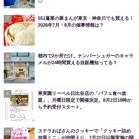
♡
551蓬莱の豚まんが東京・神奈川でも買える！
7
2026年7月・8月の催事情報は？
都内で2か所だけ。ナンバーシュガーのキャラ
8
メルが24時間買える自販機知ってる？
果実園リーベル日比谷店の「パフェ食べ放
9
題」、月曜日限定で開催決定。8月2日18時か
ら予約受付スタート。
ステラおばさんのクッキーで「クッキー詰め
10
放題ミニ」が仲間入り。7月22日以降実施の関