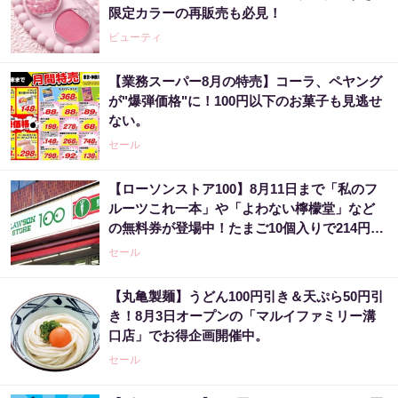
限定カラーの再販売も必見！
ビューティ
【業務スーパー8月の特売】コーラ、ペヤング
が"爆弾価格"に！100円以下のお菓子も見逃せ
ない。
セール
【ローソンストア100】8月11日まで「私のフ
ルーツこれ一本」や「よわない檸檬堂」など
の無料券が登場中！たまご10個入りで214円な
どのお得企画も見逃せない。
セール
【丸亀製麺】うどん100円引き＆天ぷら50円引
き！8月3日オープンの「マルイファミリー溝
口店」でお得企画開催中。
セール