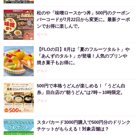
松のや「味噌ロースかつ丼」500円のクーポン
バーコードが7月22日から変更に。最新クーポ
ンでお得に楽しんで。
セール
【FLOの日】8月は「夏のフルーツタルト」や
「あんずのタルト」が登場！人気のプリンや
焼き菓子もお得に。
グルメ
500円で本格うどんが楽しめる！「うどん白
糸」目白店の"朝うどん"は7時～10時限定。
グルメ
スタバカード3000円購入で500円分のドリンク
チケットがもらえる！対象店舗は？