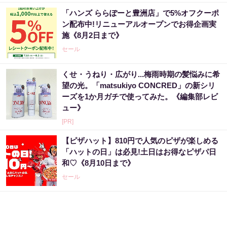
「ハンズ ららぽーと豊洲店」で5%オフクーポ
ン配布中!リニューアルオープンでお得企画実
施《8月2日まで》
セール
くせ・うねり・広がり...梅雨時期の髪悩みに希
望の光。「matsukiyo CONCRED」の新シリ
ーズを1か月ガチで使ってみた。《編集部レビ
ュー》
[PR]
【ピザハット】810円で人気のピザが楽しめる
「ハットの日」は必見!土日はお得なピザパ日
和♡《8月10日まで》
セール