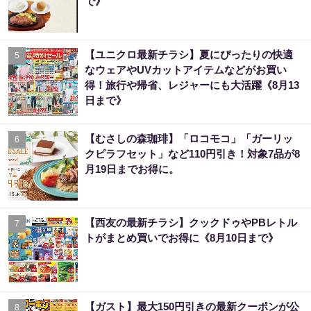
で》
【ユニクロ最新チラシ】夏にぴったりの快適
5
なウェアやUVカットアイテムなどがお買い
得！旅行や帰省、レジャーにも大活躍《8月13
日まで》
【むさしの森珈琲】「ロコモコ」「ガーリッ
6
クピラフセット」など110円引き！対象7品が8
月19日までお得に。
【西友の最新チラシ】クックドゥやPBレトル
7
トがまとめ買いでお得に《8月10日まで》
【ガスト】最大150円引きの最新クーポンが公
8