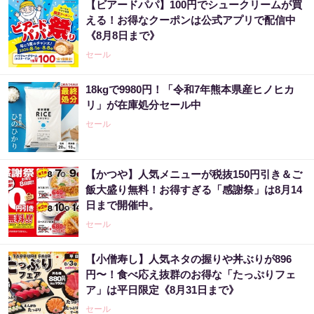
【ビアードパパ】100円でシュークリームが買
える！お得なクーポンは公式アプリで配信中
《8月8日まで》
セール
18kgで9980円！「令和7年熊本県産ヒノヒカ
リ」が在庫処分セール中
セール
【かつや】人気メニューが税抜150円引き＆ご
飯大盛り無料！お得すぎる「感謝祭」は8月14
日まで開催中。
セール
【小僧寿し】人気ネタの握りや丼ぶりが896
円〜！食べ応え抜群のお得な「たっぷりフェ
ア」は平日限定《8月31日まで》
セール