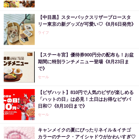
【中目黒】スターバックスリザーブロースタ
リー東京の新グッズが可愛い♡《8月6日発売》
ライフ
【ステーキ宮】優待券900円分の配布も！お盆
期間に特別ランチメニュー登場《8月23日ま
で》
セール
【ピザハット】810円で人気のピザが楽しめる
「ハットの日」は必見！土日はお得なピザパ
日和♡《8月10日まで》
セール
キャンメイクの夏にぴったりネイル＆イチゴ
カラーのチーク・アイシャドウがかわいすぎ♡