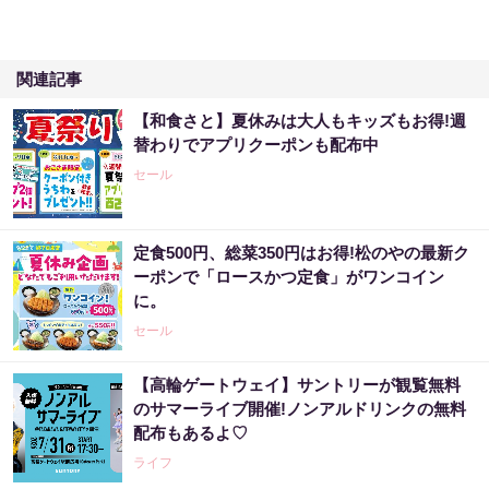
関連記事
【和食さと】夏休みは大人もキッズもお得!週
替わりでアプリクーポンも配布中
セール
定食500円、総菜350円はお得!松のやの最新ク
ーポンで「ロースかつ定食」がワンコイン
に。
セール
【高輪ゲートウェイ】サントリーが観覧無料
のサマーライブ開催!ノンアルドリンクの無料
配布もあるよ♡
ライフ