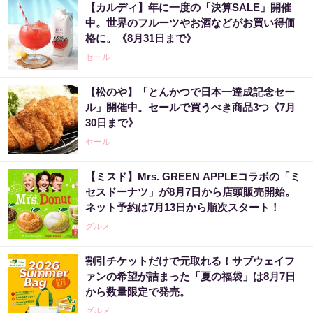
【カルディ】年に一度の「決算SALE」開催
中。世界のフルーツやお酒などがお買い得価
格に。《8月31日まで》
セール
【松のや】「とんかつで日本一達成記念セー
ル」開催中。セールで買うべき商品3つ《7月
30日まで》
セール
【ミスド】Mrs. GREEN APPLEコラボの「ミ
セスドーナツ」が8月7日から店頭販売開始。
ネット予約は7月13日から順次スタート！
グルメ
割引チケットだけで元取れる！サブウェイフ
ァンの希望が詰まった「夏の福袋」は8月7日
から数量限定で発売。
グルメ