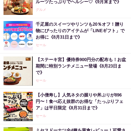
ルーツたっぷりでヘルシー♡《9月末まで》
グルメ
千疋屋のスイーツやリンツも20％オフ！贈り
物にぴったりのアイテムが「LINEギフト」で
お得に《8月31日まで》
セール
【ステーキ宮】優待券900円分の配布も！お盆
期間に特別ランチメニュー登場《8月23日ま
で》
セール
【小僧寿し】人気ネタの握りや丼ぶりが896
円〜！食べ応え抜群のお得な「たっぷりフェ
ア」は平日限定《8月31日まで》
セール
ミセスドーナツ全4種を実食レビュー！可愛さ