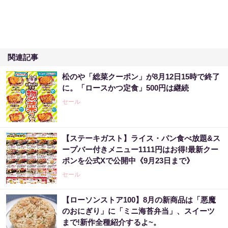
関連記事
松のや「総菜クーポン」が8月12日15時で終了
に。「ロースかつ定食」500円は継続
セール
【ステーキガスト】ライス・パン食べ放題&ス
ープバー付きメニュー1111円はお得!最新クー
ポンを公式Xで公開中《9月23日まで》
セール
【ローソンストア100】8月の新商品は「悪魔
のおにぎり」に「ミニ海苔弁当」、スイーツ
まで!新作全種紹介するよ~。