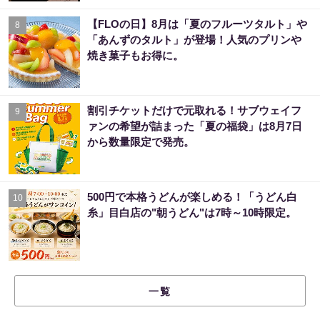
【FLOの日】8月は「夏のフルーツタルト」や
8
「あんずのタルト」が登場！人気のプリンや
焼き菓子もお得に。
割引チケットだけで元取れる！サブウェイフ
9
ァンの希望が詰まった「夏の福袋」は8月7日
から数量限定で発売。
500円で本格うどんが楽しめる！「うどん白
10
糸」目白店の"朝うどん"は7時～10時限定。
一覧