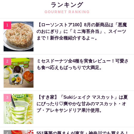
ランキング
GOURMET RANKING
【ローソンストア100】8月の新商品は「悪魔
1
のおにぎり」に「ミニ海苔弁当」、スイーツ
まで！新作全種紹介するよ～。
ミセスドーナツ全4種を実食レビュー！可愛さ
2
も食べ応えもばっちりで大満足。
【すき家】「Sukiシェイク マスカット」は夏
3
にぴったり♡爽やかな甘みのマスカット・オ
ブ・アレキサンドリア果汁使用。
551蓬莱の豚まんが東京・神奈川でも買える！
4