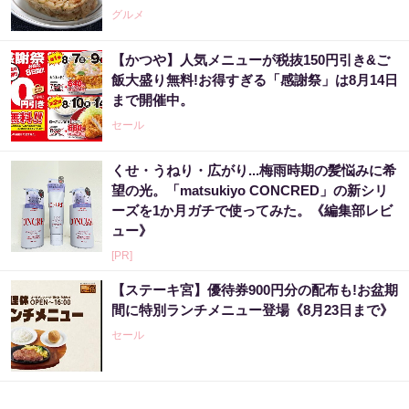
グルメ
【かつや】人気メニューが税抜150円引き&ご
飯大盛り無料!お得すぎる「感謝祭」は8月14日
まで開催中。
セール
くせ・うねり・広がり...梅雨時期の髪悩みに希
望の光。「matsukiyo CONCRED」の新シリ
ーズを1か月ガチで使ってみた。《編集部レビ
ュー》
[PR]
【ステーキ宮】優待券900円分の配布も!お盆期
間に特別ランチメニュー登場《8月23日まで》
セール