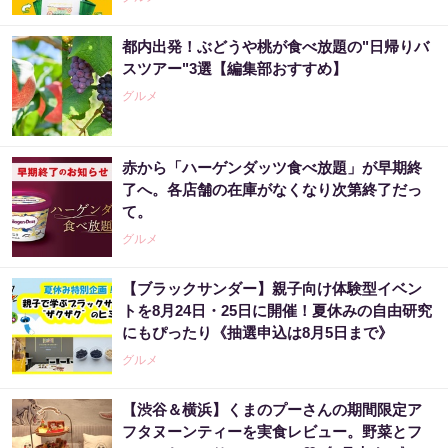
都内出発！ぶどうや桃が食べ放題の"日帰りバ
スツアー"3選【編集部おすすめ】
グルメ
赤から「ハーゲンダッツ食べ放題」が早期終
了へ。各店舗の在庫がなくなり次第終了だっ
て。
グルメ
【ブラックサンダー】親子向け体験型イベン
トを8月24日・25日に開催！夏休みの自由研究
にもぴったり《抽選申込は8月5日まで》
グルメ
【渋谷＆横浜】くまのプーさんの期間限定ア
フタヌーンティーを実食レビュー。野菜とフ