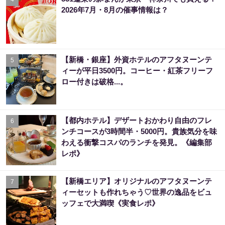
2026年7月・8月の催事情報は？
【新橋・銀座】外資ホテルのアフタヌーンテ
5
ィーが平日3500円。コーヒー・紅茶フリーフ
ロー付きは破格...。
【都内ホテル】デザートおかわり自由のフレ
6
ンチコースが3時間半・5000円。貴族気分を味
わえる衝撃コスパのランチを発見。《編集部
レポ》
【新橋エリア】オリジナルのアフタヌーンテ
7
ィーセットも作れちゃう♡世界の逸品をビュ
ッフェで大満喫《実食レポ》