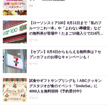
【ローソンストア100】8月11日まで「私のフ
ルーツこれ一本」や「よわない檸檬堂」など
の無料券が登場中！たまご10個入りで214円な
どのお得企画も見逃せない。
セール
【セブン】8月4日からもらえる無料券は？セ
ブンカフェのお得なキャンペーンも！
セール
試食やギフトサンプリングも！ABCクッキン
グスタジオが食のイベント「SmileSai」に
4000人を無料招待《予約受付中》
グルメ