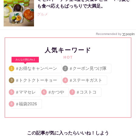
も食べ応えもばっちりで大満足。
グルメ
Recommended by
人気キーワード
HOT
みんなの関心No.1
お得なキャンペーン
クーポン見つけ隊
1
2
トクトクトーキョー
ステーキガスト
3
4
ママセレ
かつや
コストコ
5
6
7
福袋2026
8
この記事が気に入ったらいいね！しよう