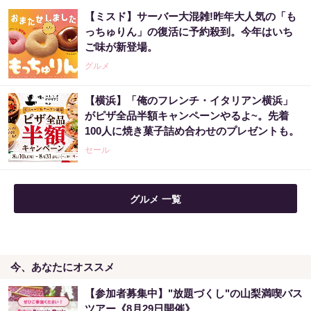
【ミスド】サーバー大混雑!昨年大人気の「も
っちゅりん」の復活に予約殺到。今年はいち
ご味が新登場。
グルメ
【横浜】「俺のフレンチ・イタリアン横浜」
がピザ全品半額キャンペーンやるよ~。先着
100人に焼き菓子詰め合わせのプレゼントも。
セール
グルメ 一覧
今、あなたにオススメ
【参加者募集中】"放題づくし"の山梨満喫バス
ツアー《8月29日開催》