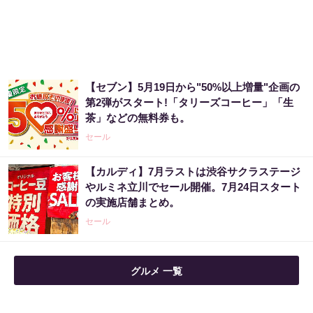
宝くじ当たる人は“たまたま”じゃない?!
PR（合同会社デジタルファーム ）
【セブン】5月19日から"50%以上増量"企画の
宝くじ当たる人だけがやっていること、教え
第2弾がスタート!「タリーズコーヒー」「生
ます
茶」などの無料券も。
PR（合同会社デジタルファーム ）
セール
【カルディ】7月ラストは渋谷サクラステージ
老後のお金、今の金運でほぼ決まります
やルミネ立川でセール開催。7月24日スタート
の実施店舗まとめ。
PR（合同会社デジタルファーム ）
セール
グルメ 一覧