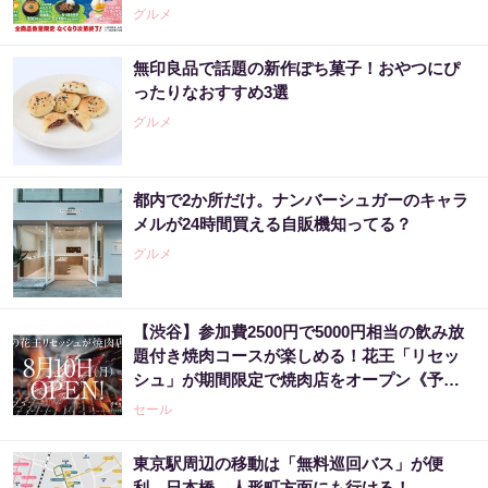
グルメ
無印良品で話題の新作ぽち菓子！おやつにぴ
ったりなおすすめ3選
グルメ
都内で2か所だけ。ナンバーシュガーのキャラ
メルが24時間買える自販機知ってる？
グルメ
【渋谷】参加費2500円で5000円相当の飲み放
題付き焼肉コースが楽しめる！花王「リセッ
シュ」が期間限定で焼肉店をオープン《予約
受付中》
セール
東京駅周辺の移動は「無料巡回バス」が便
利。日本橋、人形町方面にも行ける！