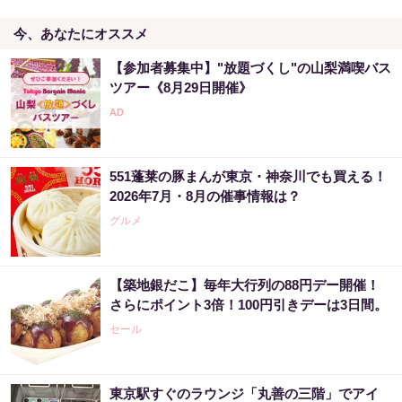
今、あなたにオススメ
【参加者募集中】"放題づくし"の山梨満喫バス
ツアー《8月29日開催》
551蓬莱の豚まんが東京・神奈川でも買える！
2026年7月・8月の催事情報は？
グルメ
【築地銀だこ】毎年大行列の88円デー開催！
さらにポイント3倍！100円引きデーは3日間。
セール
東京駅すぐのラウンジ「丸善の三階」でアイ