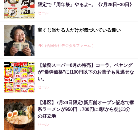
限定で「周年祭」やるよ~。《7月28日~30日》
セール
宝くじ当たる人だけが気づいている違い
PR（合同会社デジタルファーム ）
【業務スーパー8月の特売】コーラ、ペヤング
【当選した人が暴露】宝くじ運が動く時、必
が"爆弾価格"に!100円以下のお菓子も見逃せな
ずある前触れ
い。
PR（合同会社デジタルファーム ）
セール
【港区】7月24日限定!新店舗オープン記念で家
あなたの金運はどう？宝くじに縁がある時、
系ラーメンが950円→780円に!駅から徒歩3分
金運はこう変わる
の好立地
PR（合同会社デジタルファーム ）
セール