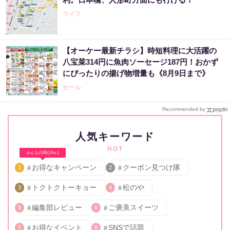
ライフ
【オーケー最新チラシ】時短料理に大活躍の
八宝菜314円に魚肉ソーセージ187円！おかず
にぴったりの揚げ物増量も《8月9日まで》
セール
Recommended by
人気キーワード
HOT
みんなの関心No.1
お得なキャンペーン
クーポン見つけ隊
1
2
トクトクトーキョー
松のや
3
4
編集部レビュー
ご褒美スイーツ
5
6
お得なイベント
SNSで話題
7
8