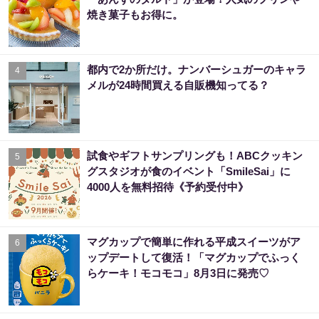
焼き菓子もお得に。
都内で2か所だけ。ナンバーシュガーのキャラ
4
メルが24時間買える自販機知ってる？
試食やギフトサンプリングも！ABCクッキン
5
グスタジオが食のイベント「SmileSai」に
4000人を無料招待《予約受付中》
マグカップで簡単に作れる平成スイーツがア
6
ップデートして復活！「マグカップでふっく
らケーキ！モコモコ」8月3日に発売♡