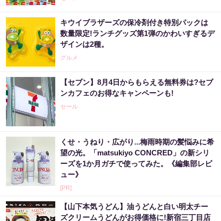
キウイブラザーズの保冷剤付き特別パックは
数量限定!ランチグッズ第1弾のかわいすぎるデ
ザインは2種。
グルメ
【セブン】8月4日からもらえる無料券は?セブ
ンカフェのお得なキャンペーンも!
セール
くせ・うねり・広がり...梅雨時期の髪悩みに希
望の光。「matsukiyo CONCRED」の新シリ
ーズを1か月ガチで使ってみた。《編集部レビ
ュー》
[PR]
【山下本気うどん】油うどんと白い明太チー
ズクリームうどんがお得価格に!新宿三丁目店