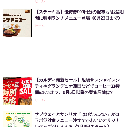
セール
【ステーキ宮】優待券900円分の配布も!お盆期
間に特別ランチメニュー登場《8月23日まで》
セール
【カルディ最新セール】池袋サンシャインシ
ティやグランデュオ蒲田などでコーヒー豆特
価&10%オフ。8月5日以降の実施店舗は?
セール
サブウェイとサンリオ「はぴだんぶい」がコ
ラボ♡対象メニュー注文でかわいいオリジナ
ルグッズがもらえる《7月8日スタート》