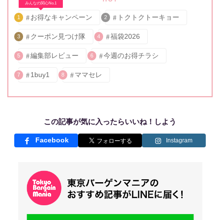
みんなの関心No.1
お得なキャンペーン
トクトクトーキョー
1
2
クーポン見つけ隊
福袋2026
3
4
編集部レビュー
今週のお得チラシ
5
6
1buy1
ママセレ
7
8
この記事が気に入ったらいいね！しよう
Facebook
Instagram