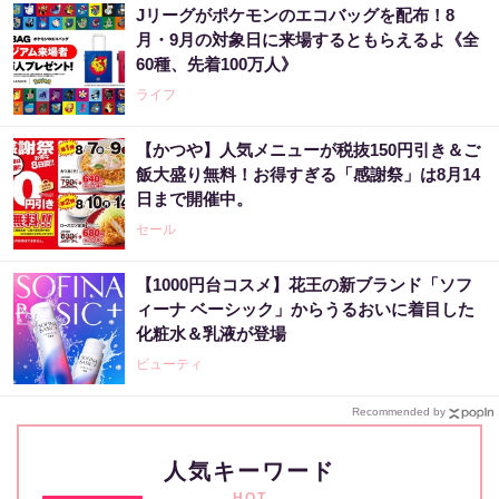
Jリーグがポケモンのエコバッグを配布！8
月・9月の対象日に来場するともらえるよ《全
60種、先着100万人》
ライフ
【かつや】人気メニューが税抜150円引き＆ご
飯大盛り無料！お得すぎる「感謝祭」は8月14
日まで開催中。
セール
【1000円台コスメ】花王の新ブランド「ソフ
ィーナ ベーシック」からうるおいに着目した
化粧水＆乳液が登場
ビューティ
Recommended by
人気キーワード
HOT