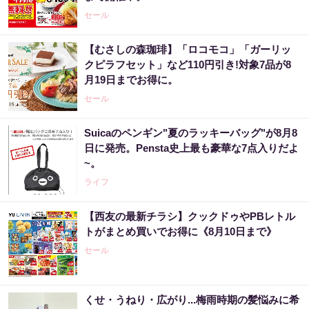
セール
【むさしの森珈琲】「ロコモコ」「ガーリッ
クピラフセット」など110円引き!対象7品が8
月19日までお得に。
セール
Suicaのペンギン"夏のラッキーバッグ"が8月8
日に発売。Pensta史上最も豪華な7点入りだよ
~。
ライフ
【西友の最新チラシ】クックドゥやPBレトル
トがまとめ買いでお得に《8月10日まで》
セール
くせ・うねり・広がり...梅雨時期の髪悩みに希