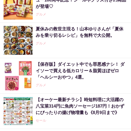
が登場♡
グルメ
夏休みの救世主現る！山本ゆりさんが「夏休
みを乗り切るレシピ」を無料で大公開。
グルメ
【保存版】ダイエット中でも罪悪感ナシ！ ダ
イソーで買える低カロリー＆脂質ほぼゼロ
「ヘルシーおやつ」4選。
グルメ
【オーケー最新チラシ】時短料理に大活躍の
八宝菜314円に魚肉ソーセージ187円！おかず
にぴったりの揚げ物増量も《8月9日まで》
セール