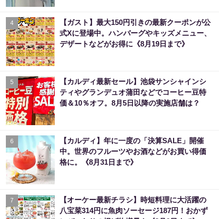
【ガスト】最大150円引きの最新クーポンが公
4
式Xに登場中。ハンバーグやキッズメニュー、
デザートなどがお得に《8月19日まで》
【カルディ最新セール】池袋サンシャインシ
5
ティやグランデュオ蒲田などでコーヒー豆特
価＆10％オフ。8月5日以降の実施店舗は？
【カルディ】年に一度の「決算SALE」開催
6
中。世界のフルーツやお酒などがお買い得価
格に。《8月31日まで》
【オーケー最新チラシ】時短料理に大活躍の
7
八宝菜314円に魚肉ソーセージ187円！おかず