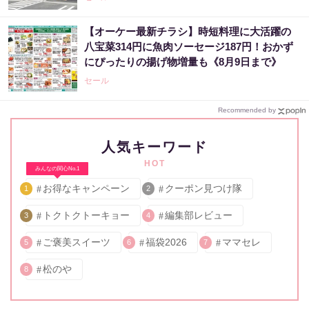
【オーケー最新チラシ】時短料理に大活躍の
八宝菜314円に魚肉ソーセージ187円！おかず
にぴったりの揚げ物増量も《8月9日まで》
セール
Recommended by
人気キーワード
HOT
みんなの関心No.1
お得なキャンペーン
クーポン見つけ隊
1
2
トクトクトーキョー
編集部レビュー
3
4
ご褒美スイーツ
福袋2026
ママセレ
5
6
7
松のや
8