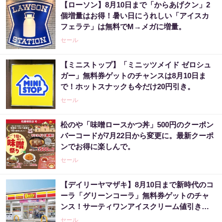
【ローソン】8月10日まで「からあげクン」2
個増量はお得！暑い日にうれしい「アイスカ
フェラテ」は無料でM→メガに増量。
セール
【ミニストップ】「ミニッツメイド ゼロシュ
ガー」無料券ゲットのチャンスは8月10日ま
で！ホットスナックも今だけ20円引き。
セール
松のや「味噌ロースかつ丼」500円のクーポン
バーコードが7月22日から変更に。最新クーポ
ンでお得に楽しんで。
セール
【デイリーヤマザキ】8月10日まで新時代のコ
ーラ「グリーンコーラ」無料券ゲットのチャ
ンス！サーティワンアイスクリーム値引きな
どお得企画も目白押し。
セール