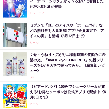
ィーナ ベーシック」からうるおいに着目した
化粧水&乳液が登場
ビューティ
セブンで「爽」のアイスや「ホームパイ」な
どの無料券を大量追加!アプリ会員限定で「ア
イスの実」も登場《8月12日まで》
セール
くせ・うねり・広がり...梅雨時期の髪悩みに希
望の光。「matsukiyo CONCRED」の新シリ
ーズを1か月ガチで使ってみた。《編集部レビ
ュー》
[PR]
【ビアードパパ】100円でシュークリームが買
える!お得なクーポンは公式アプリで配信中《8
月8日まで》
セール