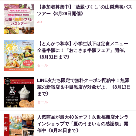
【参加者募集中】"放題づくし"の山梨満喫バス
ツアー《8月29日開催》
【とんかつ和幸】小学生以下は定食メニュー
全品半額に！「おこさま半額フェア」開催。
《8月31日まで》
セール
LINE友だち限定で無料クーポン配信中！無添
蔵の新宿店＆中目黒店が対象だよ。《8月13日
まで》
セール
人気商品が最大40％オフ！久世福商店オンラ
インショップで「夏のうまいもの感謝祭」開
催中《8月24日まで》