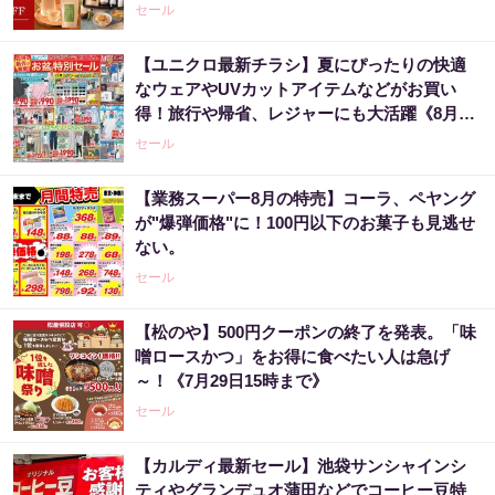
セール
【ユニクロ最新チラシ】夏にぴったりの快適
なウェアやUVカットアイテムなどがお買い
得！旅行や帰省、レジャーにも大活躍《8月13
日まで》
セール
【業務スーパー8月の特売】コーラ、ペヤング
が"爆弾価格"に！100円以下のお菓子も見逃せ
ない。
セール
【松のや】500円クーポンの終了を発表。「味
噌ロースかつ」をお得に食べたい人は急げ
～！《7月29日15時まで》
セール
【カルディ最新セール】池袋サンシャインシ
ティやグランデュオ蒲田などでコーヒー豆特