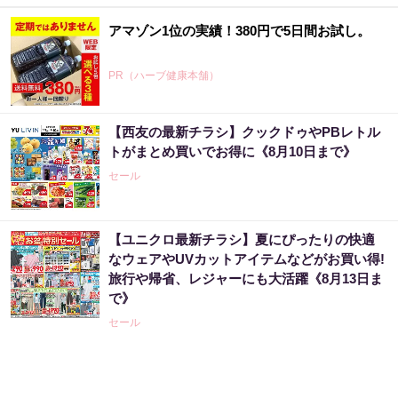
アマゾン1位の実績！380円で5日間お試し。
PR（ハーブ健康本舗）
【西友の最新チラシ】クックドゥやPBレトル
「2027年の宝くじ当選者は〇〇です」占い師
トがまとめ買いでお得に《8月10日まで》
が暴露
セール
PR（合同会社デジタルファーム ）
【ユニクロ最新チラシ】夏にぴったりの快適
Amazon今日も見逃せない！80%OFF以上が
なウェアやUVカットアイテムなどがお買い得!
続々登場
旅行や帰省、レジャーにも大活躍《8月13日ま
PR（Amazon）
で》
セール
アマゾン1位「このお茶ガチです」噂のお茶
PR（ハーブ健康本舗）