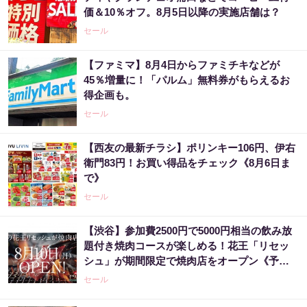
価＆10％オフ。8月5日以降の実施店舗は？
セール
【ファミマ】8月4日からファミチキなどが
45％増量に！「パルム」無料券がもらえるお
得企画も。
セール
【西友の最新チラシ】ポリンキー106円、伊右
衛門83円！お買い得品をチェック《8月6日ま
で》
セール
【渋谷】参加費2500円で5000円相当の飲み放
題付き焼肉コースが楽しめる！花王「リセッ
シュ」が期間限定で焼肉店をオープン《予約
受付中》
セール