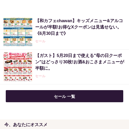
「え、こんなセールやってたの？」80％OFF
【和カフェchawan】キッズメニュー&アルコ
以上が続々登場！Amazonの本気が...
ールが半額!お得なXクーポンは見逃せない。
《6月30日まで》
PR（Amazon）
セール
【宝くじの裏技】当たる側に回るか、このま
【ガスト】5月20日まで使える"母の日クーポ
まか
ン"はどっさり30枚!お酒&おこさまメニューが
半額に。
PR（合同会社デジタルファーム ）
セール
セール 一覧
今、あなたにオススメ