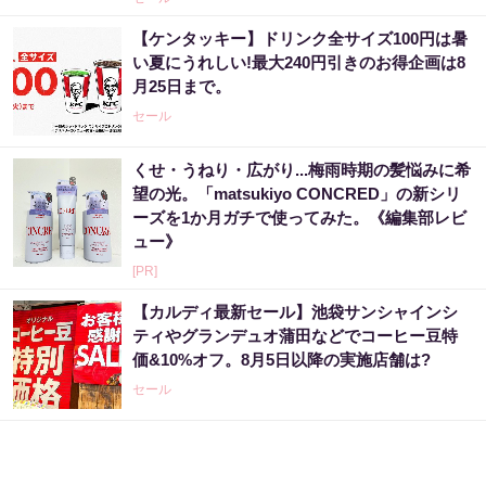
【ケンタッキー】ドリンク全サイズ100円は暑
い夏にうれしい!最大240円引きのお得企画は8
月25日まで。
セール
くせ・うねり・広がり...梅雨時期の髪悩みに希
望の光。「matsukiyo CONCRED」の新シリ
ーズを1か月ガチで使ってみた。《編集部レビ
ュー》
[PR]
【カルディ最新セール】池袋サンシャインシ
ティやグランデュオ蒲田などでコーヒー豆特
価&10%オフ。8月5日以降の実施店舗は?
セール