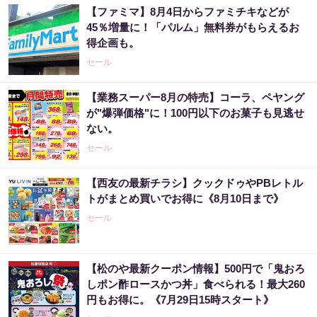
【ファミマ】8月4日からファミチキなどが
45％増量に！「パルム」無料券がもらえるお
得企画も。
セール
【業務スーパー8月の特売】コーラ、ペヤング
が"爆弾価格"に！100円以下のお菓子も見逃せ
ない。
セール
【西友の最新チラシ】クックドゥやPBレトル
トがまとめ買いでお得に《8月10日まで》
セール
【松のや最新クーポン情報】500円で「鬼おろ
しポン酢ロースかつ丼」食べられる！最大260
円もお得に。《7月29日15時スタート》