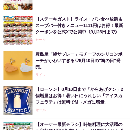
【ステーキガスト】ライス・パン食べ放題＆
スープバー付きメニュー1111円はお得！最新
クーポンを公式Xで公開中《9月23日まで》
セール
豊島屋「鳩サブレー」モチーフのシリコンポ
ーチがかわいすぎる♡8月10日の"鳩の日"発
売。
ライフ
【ローソン】8月10日まで「からあげクン」2
個増量はお得！暑い日にうれしい「アイスカ
フェラテ」は無料でM→メガに増量。
セール
【オーケー最新チラシ】時短料理に大活躍の