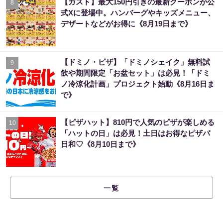
【ガスト】最大150円引きの最新クーポンが公
8
式Xに登場中。ハンバーグやキッズメニュー、
デザートなどがお得に《8月19日まで》
【ドミノ・ピザ】「ドミノシェイク」無料試
9
飲や期間限定「お盆セット」は必見！「ドミ
ノ冷涼化計画」プロジェクト始動《8月16日ま
で》
【ピザハット】810円で人気のピザが楽しめる
10
「ハットの日」は必見！土日はお得なピザパ
日和♡《8月10日まで》
一覧