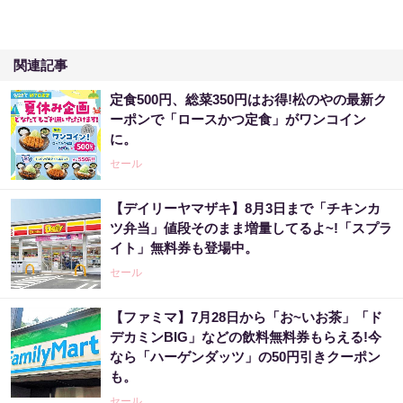
関連記事
定食500円、総菜350円はお得!松のやの最新ク
ーポンで「ロースかつ定食」がワンコイン
に。
セール
【デイリーヤマザキ】8月3日まで「チキンカ
ツ弁当」値段そのまま増量してるよ~!「スプラ
イト」無料券も登場中。
セール
【ファミマ】7月28日から「お~いお茶」「ド
デカミンBIG」などの飲料無料券もらえる!今
なら「ハーゲンダッツ」の50円引きクーポン
も。
セール