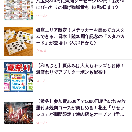
八宝菜314円に魚肉ソーセージ187円！おかず
にぴったりの揚げ物増量も《8月9日まで》
セール
銀座エリア限定！ステッカーを集めてカスタ
ムできる、日本上陸30周年記念の「スタバカ
ード」が登場中《8月2日から》
グルメ
【和食さと】夏休みは大人もキッズもお得！
週替わりでアプリクーポンも配布中
セール
【渋谷】参加費2500円で5000円相当の飲み放
題付き焼肉コースが楽しめる！花王「リセッ
シュ」が期間限定で焼肉店をオープン《予約
受付中》
セール