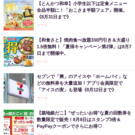
【とんかつ和幸】小学生以下は定食メニュー
全品半額に！「おこさま半額フェア」開催。
《8月31日まで》
セール
【和食さと】焼肉食べ放題330円引き＆大盛り
1.5倍無料！「夏得キャンペーン第2弾」は8月7
日まで開催中。
セール
セブンで「爽」のアイスや「ホームパイ」な
どの無料券を大量追加！アプリ会員限定で
「アイスの実」も登場《8月12日まで》
セール
【築地銀だこ】"ぜったいお得"な夏の回数券を
数量限定で販売！8月8日はスタンプ3倍＆
PayPayクーポンでさらにお得♡
セール