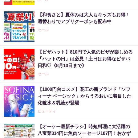
【和食さと】夏休みは大人もキッズもお得！
週替わりでアプリクーポンも配布中
セール
【ピザハット】810円で人気のピザが楽しめる
「ハットの日」は必見！土日はお得なピザパ
日和♡《8月10日まで》
セール
【1000円台コスメ】花王の新ブランド「ソフ
ィーナ ベーシック」からうるおいに着目した
化粧水＆乳液が登場
ビューティ
【オーケー最新チラシ】時短料理に大活躍の
八宝菜314円に魚肉ソーセージ187円！おかず