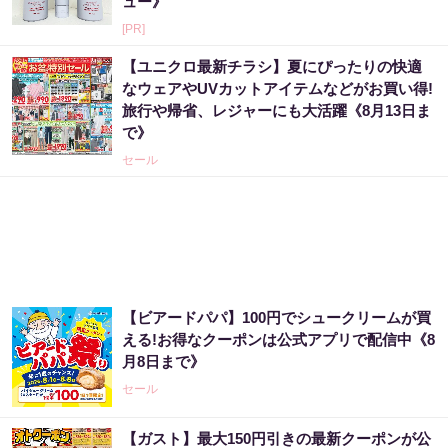
ュー》
[PR]
【ユニクロ最新チラシ】夏にぴったりの快適
なウェアやUVカットアイテムなどがお買い得!
旅行や帰省、レジャーにも大活躍《8月13日ま
で》
セール
【ビアードパパ】100円でシュークリームが買
える!お得なクーポンは公式アプリで配信中《8
月8日まで》
セール
【ガスト】最大150円引きの最新クーポンが公