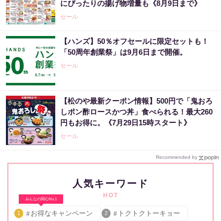
にぴったりの揚げ物増量も《8月9日まで》
セール
【ハンズ】50％オフセールに限定セットも！
「50周年創業祭」は9月6日まで開催。
セール
【松のや最新クーポン情報】500円で「鬼おろ
しポン酢ロースかつ丼」食べられる！最大260
円もお得に。《7月29日15時スタート》
セール
Recommended by
人気キーワード
HOT
みんなの関心No.1
お得なキャンペーン
トクトクトーキョー
1
2