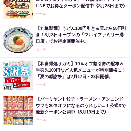
LINEでお得なクーポン配信中《8月25日まで》
セール
【丸亀製麺】うどん100円引き＆天ぷら50円引
き！8月3日オープンの「マルイファミリー溝
口店」でお得企画開催中。
セール
【和食麺処サガミ】10％オフ割引券の配布＆
手羽先100円など人気メニューが特別価格に！
「夏の感謝祭」は7月17日～23日開催。
セール
【バーミヤン】餃子・ラーメン・アンニンド
ウフも20％オフになるのうれしい...！公式Xで
最新クーポン公開中《8月19日まで》
セール