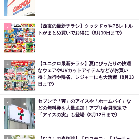
【西友の最新チラシ】クックドゥやPBレトル
3
トがまとめ買いでお得に《8月10日まで》
【ユニクロ最新チラシ】夏にぴったりの快適
4
なウェアやUVカットアイテムなどがお買い
得！旅行や帰省、レジャーにも大活躍《8月13
日まで》
セブンで「爽」のアイスや「ホームパイ」な
5
どの無料券を大量追加！アプリ会員限定で
「アイスの実」も登場《8月12日まで》
【むさしの森珈琲】「ロコモコ」「ガーリッ
6