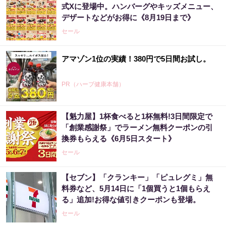
式Xに登場中。ハンバーグやキッズメニュー、
デザートなどがお得に《8月19日まで》
セール
アマゾン1位の実績！380円で5日間お試し。
PR（ハーブ健康本舗）
【魁力屋】1杯食べると1杯無料!3日間限定で
「創業感謝祭」でラーメン無料クーポンの引
換券もらえる《6月5日スタート》
セール
【セブン】「クランキー」「ピュレグミ」無
料券など、5月14日に「1個買うと1個もらえ
る」追加!お得な値引きクーポンも登場。
セール