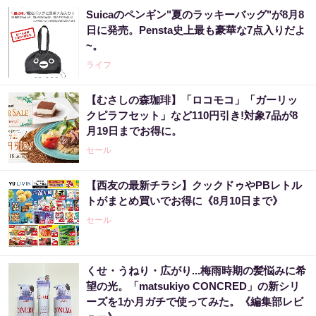
Suicaのペンギン"夏のラッキーバッグ"が8月8
日に発売。Pensta史上最も豪華な7点入りだよ
~。
ライフ
【むさしの森珈琲】「ロコモコ」「ガーリッ
クピラフセット」など110円引き!対象7品が8
月19日までお得に。
セール
【西友の最新チラシ】クックドゥやPBレトル
トがまとめ買いでお得に《8月10日まで》
セール
くせ・うねり・広がり...梅雨時期の髪悩みに希
望の光。「matsukiyo CONCRED」の新シリ
ーズを1か月ガチで使ってみた。《編集部レビ