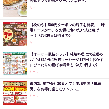
公式アプリの無料クーポンは必見。
セール
【松のや】500円クーポンの終了を発表。「味
噌ロースかつ」をお得に食べたい人は急げ
～！《7月29日15時まで》
セール
【オーケー最新チラシ】時短料理に大活躍の
八宝菜314円に魚肉ソーセージ187円！おかず
にぴったりの揚げ物増量も《8月9日まで》
セール
都内3店舗で会計30％オフ！本場中国「麻辣
燙」をお得に楽しむチャンス。
セール