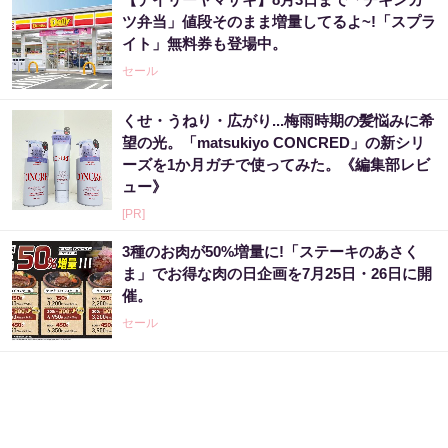
ツ弁当」値段そのまま増量してるよ~!「スプラ
イト」無料券も登場中。
セール
くせ・うねり・広がり...梅雨時期の髪悩みに希
望の光。「matsukiyo CONCRED」の新シリ
ーズを1か月ガチで使ってみた。《編集部レビ
ュー》
[PR]
3種のお肉が50%増量に!「ステーキのあさく
ま」でお得な肉の日企画を7月25日・26日に開
催。
セール