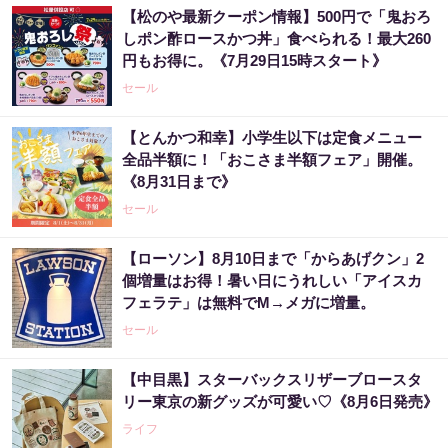
【松のや最新クーポン情報】500円で「鬼おろ
しポン酢ロースかつ丼」食べられる！最大260
円もお得に。《7月29日15時スタート》
セール
【とんかつ和幸】小学生以下は定食メニュー
全品半額に！「おこさま半額フェア」開催。
《8月31日まで》
セール
【ローソン】8月10日まで「からあげクン」2
個増量はお得！暑い日にうれしい「アイスカ
フェラテ」は無料でM→メガに増量。
セール
【中目黒】スターバックスリザーブロースタ
リー東京の新グッズが可愛い♡《8月6日発売》
ライフ