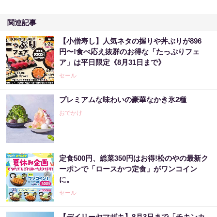
関連記事
【小僧寿し】人気ネタの握りや丼ぶりが896
円〜!食べ応え抜群のお得な「たっぷりフェ
ア」は平日限定《8月31日まで》
セール
プレミアムな味わいの豪華なかき氷2種
おでかけ
定食500円、総菜350円はお得!松のやの最新ク
ーポンで「ロースかつ定食」がワンコイン
に。
セール
【デイリーヤマザキ】8月3日まで「チキンカ