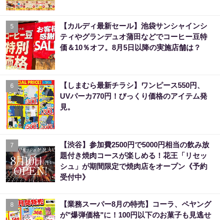
【カルディ最新セール】池袋サンシャインシ
5
ティやグランデュオ蒲田などでコーヒー豆特
価＆10％オフ。8月5日以降の実施店舗は？
【しまむら最新チラシ】ワンピース550円、
6
UVパーカ770円！びっくり価格のアイテム発
見。
【渋谷】参加費2500円で5000円相当の飲み放
7
題付き焼肉コースが楽しめる！花王「リセッ
シュ」が期間限定で焼肉店をオープン《予約
受付中》
【業務スーパー8月の特売】コーラ、ペヤング
8
が"爆弾価格"に！100円以下のお菓子も見逃せ