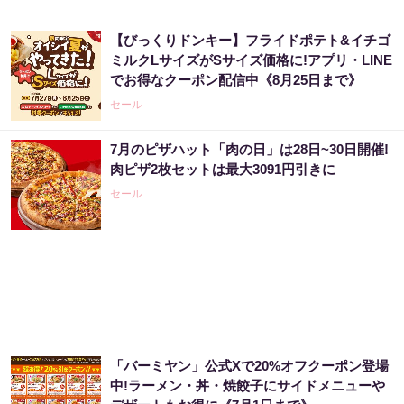
【びっくりドンキー】フライドポテト&イチゴ
ミルクLサイズがSサイズ価格に!アプリ・LINE
でお得なクーポン配信中《8月25日まで》
セール
7月のピザハット「肉の日」は28日~30日開催!
肉ピザ2枚セットは最大3091円引きに
セール
「バーミヤン」公式Xで20%オフクーポン登場
中!ラーメン・丼・焼餃子にサイドメニューや