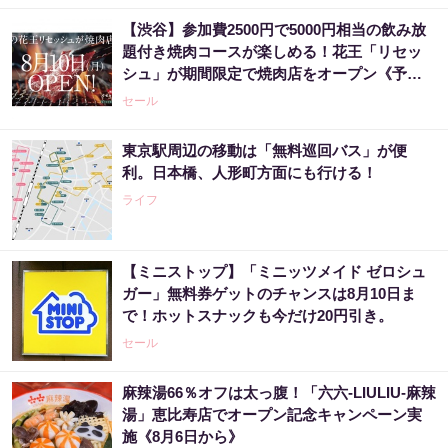
【渋谷】参加費2500円で5000円相当の飲み放
題付き焼肉コースが楽しめる！花王「リセッ
シュ」が期間限定で焼肉店をオープン《予約
受付中》
セール
東京駅周辺の移動は「無料巡回バス」が便
利。日本橋、人形町方面にも行ける！
ライフ
【ミニストップ】「ミニッツメイド ゼロシュ
ガー」無料券ゲットのチャンスは8月10日ま
で！ホットスナックも今だけ20円引き。
セール
麻辣湯66％オフは太っ腹！「六六-LIULIU-麻辣
湯」恵比寿店でオープン記念キャンペーン実
施《8月6日から》