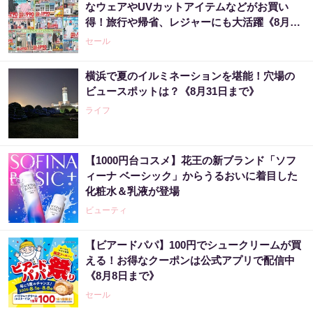
なウェアやUVカットアイテムなどがお買い
得！旅行や帰省、レジャーにも大活躍《8月13
日まで》
セール
横浜で夏のイルミネーションを堪能！穴場の
ビュースポットは？《8月31日まで》
ライフ
【1000円台コスメ】花王の新ブランド「ソフ
ィーナ ベーシック」からうるおいに着目した
化粧水＆乳液が登場
ビューティ
【ビアードパパ】100円でシュークリームが買
える！お得なクーポンは公式アプリで配信中
《8月8日まで》
セール