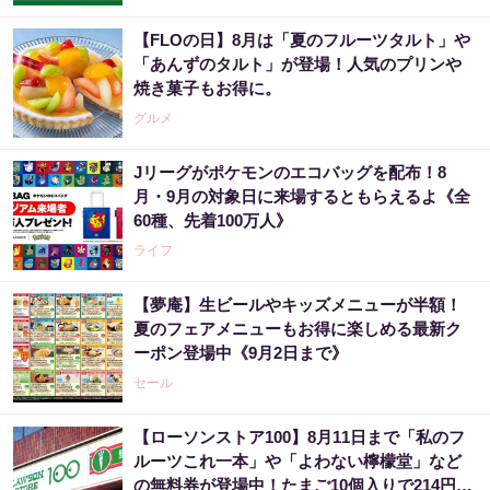
【FLOの日】8月は「夏のフルーツタルト」や
「あんずのタルト」が登場！人気のプリンや
焼き菓子もお得に。
グルメ
Jリーグがポケモンのエコバッグを配布！8
月・9月の対象日に来場するともらえるよ《全
60種、先着100万人》
ライフ
【夢庵】生ビールやキッズメニューが半額！
夏のフェアメニューもお得に楽しめる最新ク
ーポン登場中《9月2日まで》
セール
【ローソンストア100】8月11日まで「私のフ
ルーツこれ一本」や「よわない檸檬堂」など
の無料券が登場中！たまご10個入りで214円な