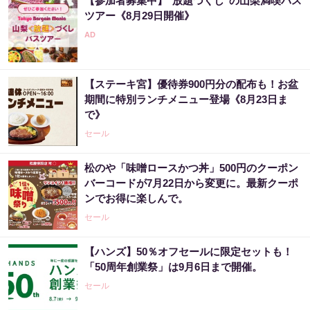
【参加者募集中】"放題づくし"の山梨満喫バス
ツアー《8月29日開催》
【ステーキ宮】優待券900円分の配布も！お盆
期間に特別ランチメニュー登場《8月23日ま
で》
セール
松のや「味噌ロースかつ丼」500円のクーポン
バーコードが7月22日から変更に。最新クーポ
ンでお得に楽しんで。
セール
【ハンズ】50％オフセールに限定セットも！
「50周年創業祭」は9月6日まで開催。
セール