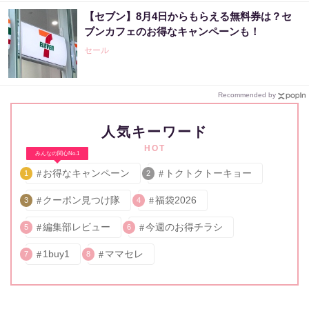
【セブン】8月4日からもらえる無料券は？セ
ブンカフェのお得なキャンペーンも！
セール
Recommended by
人気キーワード
HOT
みんなの関心No.1
お得なキャンペーン
トクトクトーキョー
1
2
クーポン見つけ隊
福袋2026
3
4
編集部レビュー
今週のお得チラシ
5
6
1buy1
ママセレ
7
8