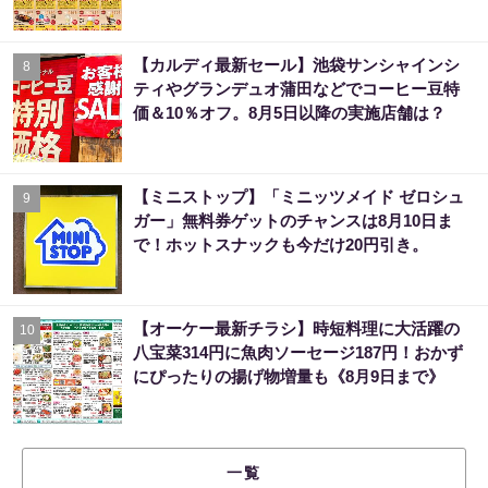
【カルディ最新セール】池袋サンシャインシ
8
ティやグランデュオ蒲田などでコーヒー豆特
価＆10％オフ。8月5日以降の実施店舗は？
【ミニストップ】「ミニッツメイド ゼロシュ
9
ガー」無料券ゲットのチャンスは8月10日ま
で！ホットスナックも今だけ20円引き。
【オーケー最新チラシ】時短料理に大活躍の
10
八宝菜314円に魚肉ソーセージ187円！おかず
にぴったりの揚げ物増量も《8月9日まで》
一覧