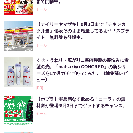
まで開催中。
セール
【デイリーヤマザキ】8月3日まで「チキンカ
ツ弁当」値段そのまま増量してるよ~!「スプラ
イト」無料券も登場中。
セール
くせ・うねり・広がり...梅雨時期の髪悩みに希
望の光。「matsukiyo CONCRED」の新シリ
ーズを1か月ガチで使ってみた。《編集部レビ
ュー》
[PR]
【ポプラ】罪悪感なく飲める「コーラ」の無
料券が登場!8月3日までゲットするチャンス。
セール