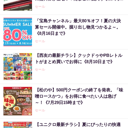
どのお得企画も見逃せない。
セール
「宝島チャンネル」最大80％オフ！夏の大決
算セール開催中。掘り出し物見つかるよ～。
《8月16日まで》
セール
【西友の最新チラシ】クックドゥやPBレトル
トがまとめ買いでお得に《8月10日まで》
セール
【松のや】500円クーポンの終了を発表。「味
噌ロースかつ」をお得に食べたい人は急げ
～！《7月29日15時まで》
セール
【ユニクロ最新チラシ】夏にぴったりの快適