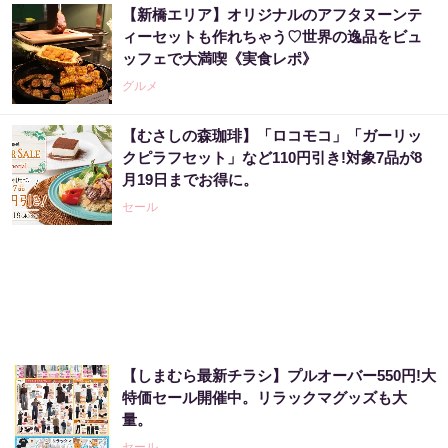
【新橋エリア】オリジナルのアフタヌーンテ
ィーセットも作れちゃう♡世界の逸品をビュ
ッフェで大満喫《実食レポ》
グルメ
【むさしの森珈琲】「ロコモコ」「ガーリッ
クピラフセット」など110円引き!対象7品が8
月19日までお得に。
セール
【しまむら最新チラシ】プルオーバー550円!大
特価セール開催中。リラックマグッズも大
量。
セール