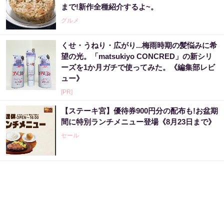
まで!新作全種紹介するよ~。
グルメ
くせ・うねり・広がり...梅雨時期の髪悩みに希
望の光。「matsukiyo CONCRED」の新シリ
ーズを1か月ガチで使ってみた。《編集部レビ
ュー》
[PR]
【ステーキ宮】優待券900円分の配布も!お盆期
間に特別ランチメニュー登場《8月23日まで》
セール