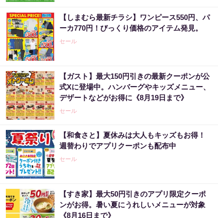
【しまむら最新チラシ】ワンピース550円、パ
ーカ770円！びっくり価格のアイテム発見。
セール
【ガスト】最大150円引きの最新クーポンが公
式Xに登場中。ハンバーグやキッズメニュー、
デザートなどがお得に《8月19日まで》
セール
【和食さと】夏休みは大人もキッズもお得！
週替わりでアプリクーポンも配布中
セール
【すき家】最大50円引きのアプリ限定クーポ
ンがお得。暑い夏にうれしいメニューが対象
《8月16日まで》