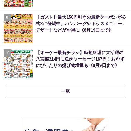
【ガスト】最大150円引きの最新クーポンが公
9
式Xに登場中。ハンバーグやキッズメニュー、
デザートなどがお得に《8月19日まで》
【オーケー最新チラシ】時短料理に大活躍の
10
八宝菜314円に魚肉ソーセージ187円！おかず
にぴったりの揚げ物増量も《8月9日まで》
一覧