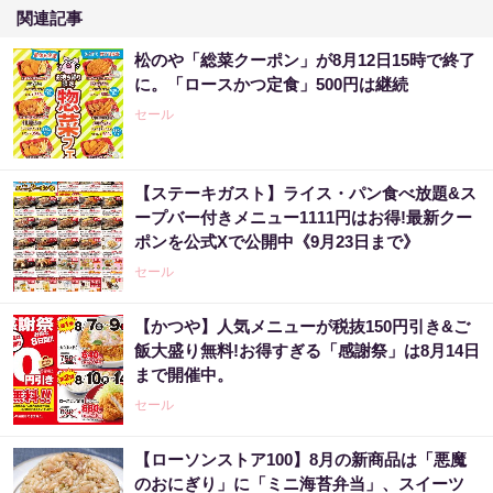
関連記事
松のや「総菜クーポン」が8月12日15時で終了
に。「ロースかつ定食」500円は継続
セール
【ステーキガスト】ライス・パン食べ放題&ス
ープバー付きメニュー1111円はお得!最新クー
ポンを公式Xで公開中《9月23日まで》
セール
【かつや】人気メニューが税抜150円引き&ご
飯大盛り無料!お得すぎる「感謝祭」は8月14日
まで開催中。
セール
【ローソンストア100】8月の新商品は「悪魔
のおにぎり」に「ミニ海苔弁当」、スイーツ