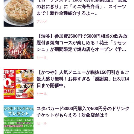
のおにぎり」に「ミニ海苔弁当」、スイーツ
まで！新作全種紹介するよ～。
グルメ
【渋谷】参加費2500円で5000円相当の飲み放
題付き焼肉コースが楽しめる！花王「リセッ
シュ」が期間限定で焼肉店をオープン《予約
受付中》
セール
【かつや】人気メニューが税抜150円引き＆ご
飯大盛り無料！お得すぎる「感謝祭」は8月14
日まで開催中。
セール
スタバカード3000円購入で500円分のドリンク
チケットがもらえる！対象店舗は？
セール