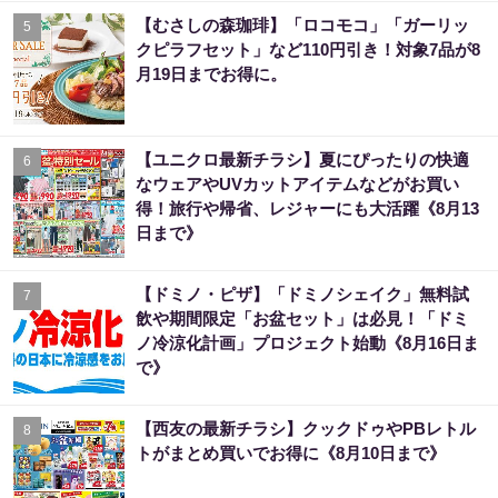
【むさしの森珈琲】「ロコモコ」「ガーリッ
5
クピラフセット」など110円引き！対象7品が8
月19日までお得に。
【ユニクロ最新チラシ】夏にぴったりの快適
6
なウェアやUVカットアイテムなどがお買い
得！旅行や帰省、レジャーにも大活躍《8月13
日まで》
【ドミノ・ピザ】「ドミノシェイク」無料試
7
飲や期間限定「お盆セット」は必見！「ドミ
ノ冷涼化計画」プロジェクト始動《8月16日ま
で》
【西友の最新チラシ】クックドゥやPBレトル
8
トがまとめ買いでお得に《8月10日まで》