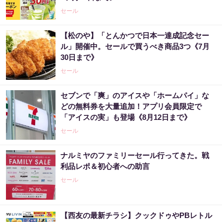
セール
【松のや】「とんかつで日本一達成記念セー
ル」開催中。セールで買うべき商品3つ《7月
30日まで》
セール
セブンで「爽」のアイスや「ホームパイ」な
どの無料券を大量追加！アプリ会員限定で
「アイスの実」も登場《8月12日まで》
セール
ナルミヤのファミリーセール行ってきた。戦
利品レポ＆初心者への助言
セール
【西友の最新チラシ】クックドゥやPBレトル