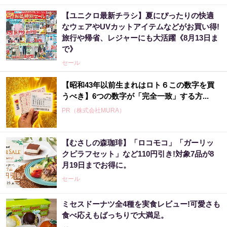
【ユニクロ最新チラシ】夏にぴったりの快適
なウェアやUVカットアイテムなどがお買い得!
旅行や帰省、レジャーにも大活躍《8月13日ま
で》
セール
【昭和43年以前生まれはロト６この数字を買
うべき】6つの数字が「完全一致」する方...
PR（株式会社MURA）
【むさしの森珈琲】「ロコモコ」「ガーリッ
クピラフセット」など110円引き!対象7品が8
月19日までお得に。
セール
ミセスドーナツ全4種を実食レビュー!可愛さも
食べ応えもばっちりで大満足。