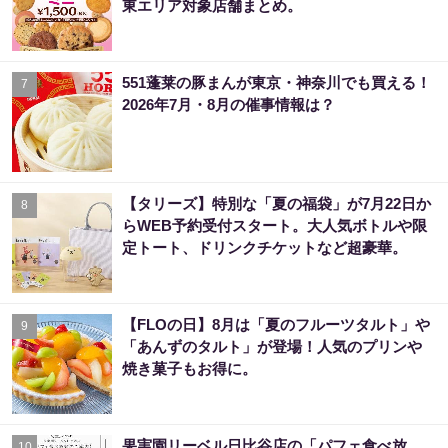
東エリア対象店舗まとめ。
551蓬莱の豚まんが東京・神奈川でも買える！
7
2026年7月・8月の催事情報は？
【タリーズ】特別な「夏の福袋」が7月22日か
8
らWEB予約受付スタート。大人気ボトルや限
定トート、ドリンクチケットなど超豪華。
【FLOの日】8月は「夏のフルーツタルト」や
9
「あんずのタルト」が登場！人気のプリンや
焼き菓子もお得に。
果実園リーベル日比谷店の「パフェ食べ放
10