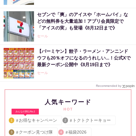
セブンで「爽」のアイスや「ホームパイ」な
どの無料券を大量追加！アプリ会員限定で
「アイスの実」も登場《8月12日まで》
セール
【バーミヤン】餃子・ラーメン・アンニンド
ウフも20％オフになるのうれしい...！公式Xで
最新クーポン公開中《8月19日まで》
セール
Recommended by
人気キーワード
HOT
みんなの関心No.1
お得なキャンペーン
トクトクトーキョー
1
2
クーポン見つけ隊
福袋2026
3
4