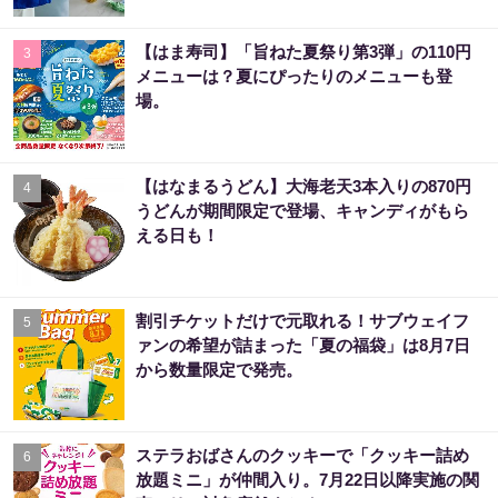
【はま寿司】「旨ねた夏祭り第3弾」の110円
3
メニューは？夏にぴったりのメニューも登
場。
【はなまるうどん】大海老天3本入りの870円
4
うどんが期間限定で登場、キャンディがもら
える日も！
割引チケットだけで元取れる！サブウェイフ
5
ァンの希望が詰まった「夏の福袋」は8月7日
から数量限定で発売。
ステラおばさんのクッキーで「クッキー詰め
6
放題ミニ」が仲間入り。7月22日以降実施の関