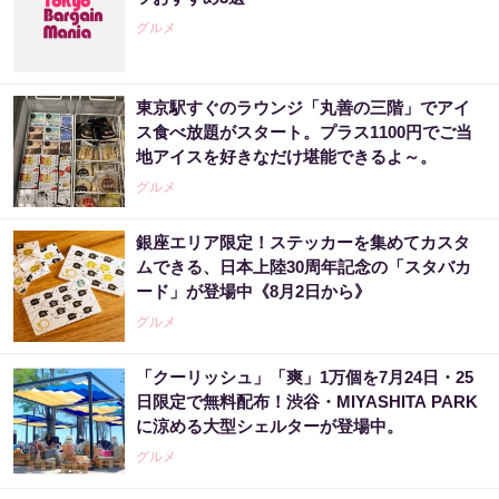
グルメ
東京駅すぐのラウンジ「丸善の三階」でアイ
ス食べ放題がスタート。プラス1100円でご当
地アイスを好きなだけ堪能できるよ～。
グルメ
銀座エリア限定！ステッカーを集めてカスタ
ムできる、日本上陸30周年記念の「スタバカ
ード」が登場中《8月2日から》
グルメ
「クーリッシュ」「爽」1万個を7月24日・25
日限定で無料配布！渋谷・MIYASHITA PARK
に涼める大型シェルターが登場中。
グルメ