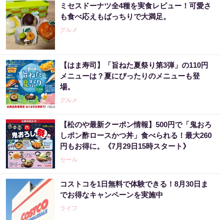
ミセスドーナツ全4種を実食レビュー！可愛さ
も食べ応えもばっちりで大満足。
グルメ
【はま寿司】「旨ねた夏祭り第3弾」の110円
メニューは？夏にぴったりのメニューも登
場。
グルメ
【松のや最新クーポン情報】500円で「鬼おろ
しポン酢ロースかつ丼」食べられる！最大260
円もお得に。《7月29日15時スタート》
セール
コストコを1日無料で体験できる！8月30日ま
でお得なキャンペーンを実施中
ライフ