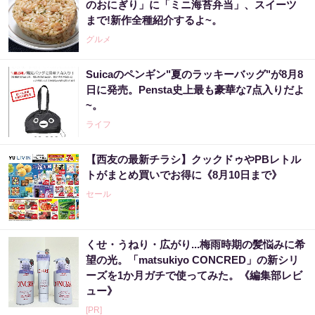
のおにぎり」に「ミニ海苔弁当」、スイーツ
まで!新作全種紹介するよ~。
グルメ
Suicaのペンギン"夏のラッキーバッグ"が8月8
日に発売。Pensta史上最も豪華な7点入りだよ
~。
ライフ
【西友の最新チラシ】クックドゥやPBレトル
トがまとめ買いでお得に《8月10日まで》
セール
くせ・うねり・広がり...梅雨時期の髪悩みに希
望の光。「matsukiyo CONCRED」の新シリ
ーズを1か月ガチで使ってみた。《編集部レビ
ュー》
[PR]