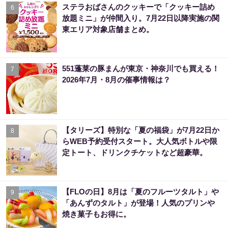
ステラおばさんのクッキーで「クッキー詰め
6
放題ミニ」が仲間入り。7月22日以降実施の関
東エリア対象店舗まとめ。
551蓬莱の豚まんが東京・神奈川でも買える！
7
2026年7月・8月の催事情報は？
【タリーズ】特別な「夏の福袋」が7月22日か
8
らWEB予約受付スタート。大人気ボトルや限
定トート、ドリンクチケットなど超豪華。
【FLOの日】8月は「夏のフルーツタルト」や
9
「あんずのタルト」が登場！人気のプリンや
焼き菓子もお得に。