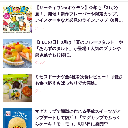
【サーティワン×ポケモン】今年も「31ポケ
夏！」開催！新作フレーバーや限定カップ、
アイスケーキなど必見のラインアップ《8月1
日スタート》
グルメ
【FLOの日】8月は「夏のフルーツタルト」や
「あんずのタルト」が登場！人気のプリンや
焼き菓子もお得に。
グルメ
ミセスドーナツ全4種を実食レビュー！可愛さ
も食べ応えもばっちりで大満足。
グルメ
マグカップで簡単に作れる平成スイーツがア
ップデートして復活！「マグカップでふっく
らケーキ！モコモコ」8月3日に発売♡