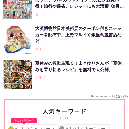
得！旅行や帰省、レジャーにも大活躍《8月13
日まで》
セール
大英博物館日本美術展のクーポン付きステッ
カーを配布中。上野マルイや銀座蔦屋書店な
ど。
ライフ
夏休みの救世主現る！山本ゆりさんが「夏休
みを乗り切るレシピ」を無料で大公開。
グルメ
Recommended by
人気キーワード
HOT
みんなの関心No.1
お得なキャンペーン
トクトクトーキョー
1
2