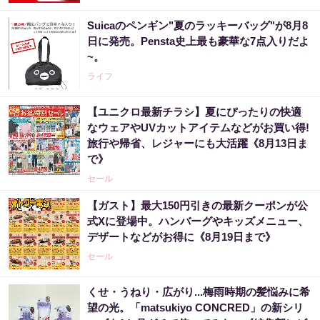
Suicaのペンギン"夏のラッキーバッグ"が8月8
日に発売。Pensta史上最も豪華な7点入りだよ
~。
ライフ
【ユニクロ最新チラシ】夏にぴったりの快適
なウェアやUVカットアイテムなどがお買い得!
旅行や帰省、レジャーにも大活躍《8月13日ま
で》
セール
【ガスト】最大150円引きの最新クーポンが公
式Xに登場中。ハンバーグやキッズメニュー、
デザートなどがお得に《8月19日まで》
セール
くせ・うねり・広がり...梅雨時期の髪悩みに希
望の光。「matsukiyo CONCRED」の新シリ