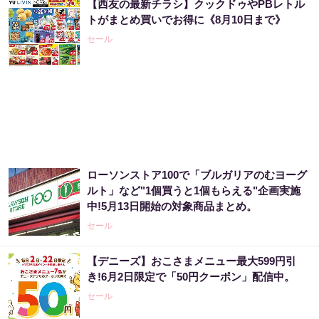
【西友の最新チラシ】クックドゥやPBレトル
「僕が世界三大投資家に認められた理由」株
トがまとめ買いでお得に《8月10日まで》
価の天気予報士と呼ばれた天才が暴露
セール
PR（Acoco.）
【宝くじ落選】外れ続ける流れ、ここで断ち
ませんか
PR（合同会社デジタルファーム ）
ローソンストア100で「ブルガリアのむヨーグ
宝くじの“運任せ”から抜けた人だけ変わる
ルト」など"1個買うと1個もらえる"企画実施
中!5月13日開始の対象商品まとめ。
PR（合同会社デジタルファーム ）
セール
【デニーズ】おこさまメニュー最大599円引
宝くじの“運任せ”から抜けた人だけ変わる
き!6月2日限定で「50円クーポン」配信中。
セール
PR（合同会社デジタルファーム ）