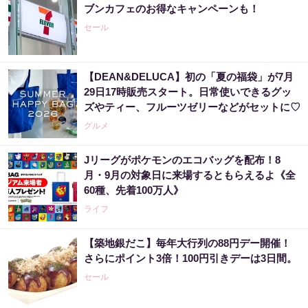
ブンカフェのお得なキャンペーンも！
セール
【DEAN&DELUCA】初の「夏の福袋」が7月
29日17時販売スタート。日常使いできるグッ
ズやティー、フルーツゼリーなどがセットに♡
グルメ
Jリーグがポケモンのエコバッグを配布！8
月・9月の対象日に来場するともらえるよ《全
60種、先着100万人》
ライフ
【築地銀だこ】毎年大行列の88円デー開催！
さらにポイント3倍！100円引きデーは3日間。
セール