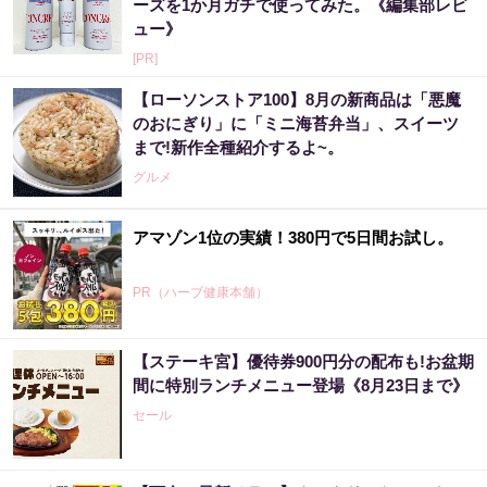
ーズを1か月ガチで使ってみた。《編集部レビ
ュー》
[PR]
【ローソンストア100】8月の新商品は「悪魔
のおにぎり」に「ミニ海苔弁当」、スイーツ
まで!新作全種紹介するよ~。
グルメ
アマゾン1位の実績！380円で5日間お試し。
PR（ハーブ健康本舗）
【ステーキ宮】優待券900円分の配布も!お盆期
アマゾン1位「このお茶ガチです」噂のお茶
間に特別ランチメニュー登場《8月23日まで》
セール
PR（ハーブ健康本舗）