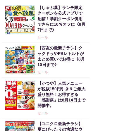
【しゃぶ葉】ランチ限定
クーポンを公式アプリで
配信！学割クーポン併用
でさらに10％オフに《8月
7日まで》
セール
【西友の最新チラシ】ク
ックドゥやPBレトルトが
まとめ買いでお得に《8月
10日まで》
セール
【かつや】人気メニュー
が税抜150円引き＆ご飯大
盛り無料！お得すぎる
「感謝祭」は8月14日まで
開催中。
セール
【ユニクロ最新チラシ】
夏にぴったりの快適なウ