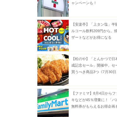
ャンペーンも！
【安楽亭】「上タン塩」半
ルコール飲料209円から。
ザートなどがお得になる
「HOT&COOLフェス」第
中《8月16日まで》
【松のや】「とんかつで日
成記念セール」開催中。セ
買うべき商品3つ《7月30
【ファミマ】8月4日からフ
キなどが45％増量に！「パ
無料券がもらえるお得企画