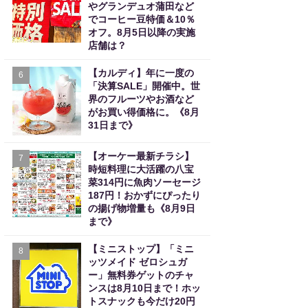
やグランデュオ蒲田など
でコーヒー豆特価＆10％
オフ。8月5日以降の実施
店舗は？
【カルディ】年に一度の
6
「決算SALE」開催中。世
界のフルーツやお酒など
がお買い得価格に。《8月
31日まで》
【オーケー最新チラシ】
7
時短料理に大活躍の八宝
菜314円に魚肉ソーセージ
187円！おかずにぴったり
の揚げ物増量も《8月9日
まで》
【ミニストップ】「ミニ
8
ッツメイド ゼロシュガ
ー」無料券ゲットのチャ
ンスは8月10日まで！ホッ
トスナックも今だけ20円