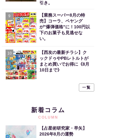
引き。
【業務スーパー8月の特
9
売】コーラ、ペヤング
が"爆弾価格"に！100円以
下のお菓子も見逃せな
い。
【西友の最新チラシ】ク
10
ックドゥやPBレトルトが
まとめ買いでお得に《8月
10日まで》
一覧
新着コラム
COLUMN
【占星術研究家・早矢】
2026年8月の運勢