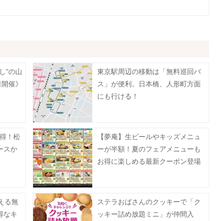
し"の山
東京駅周辺の移動は「無料巡回バ
日開催》
ス」が便利。日本橋、人形町方面
にも行ける！
お得！松
【夢庵】生ビールやキッズメニュ
ースか
ーが半額！夏のフェアメニューも
お得に楽しめる最新クーポン登場
中《9月2日まで》
える無
ステラおばさんのクッキーで「ク
得なキ
ッキー詰め放題ミニ」が仲間入