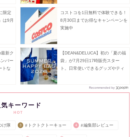
に限定
コストコを1日無料で体験できる！
」は9月
8月30日までお得なキャンペーンを
実施中
の最新ク
【DEAN&DELUCA】初の「夏の福
ハンバー
袋」が7月29日17時販売スター
ートな
ト。日常使いできるグッズやティ
》
ー、フルーツゼリーなどがセット
に♡
Recommended by
人気キーワード
HOT
つけ隊
トクトクトーキョー
編集部レビュー
3
4