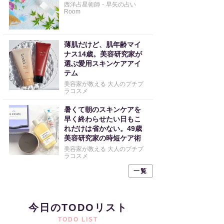
西洋占星術師・早矢の占い
Room
薄肌だけど、肌年齢マイ
ナス14歳。美容研究家が
選ぶ愛用スキンケアアイ
テム
美容家が教える 大人のプチプ
ラコスメ
暑くて朝のスキンケアを
早く終わらせたい日もこ
れだけは省かない。49歳
美容研究家の時短ケア術
美容家が教える 大人のプチプ
ラコスメ
一覧
今日のTODOリスト
TODO LIST