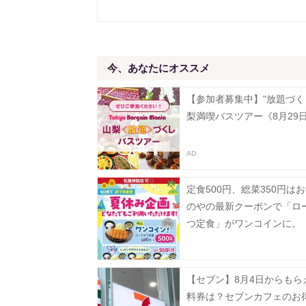
今、あなたにオススメ
【参加者募集中】"放題づく
梨満喫バスツアー《8月29
定食500円、総菜350円は
のやの最新クーポンで「ロ
つ定食」がワンコインに。
【セブン】8月4日からもら
料券は？セブンカフェのお