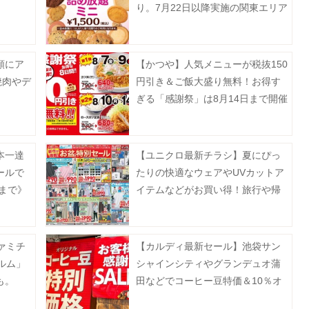
り。7月22日以降実施の関東エリア
対象店舗まとめ。
額にア
【かつや】人気メニューが税抜150
焼肉やデ
円引き＆ご飯大盛り無料！お得す
ぎる「感謝祭」は8月14日まで開催
2弾開催
中。
本一達
【ユニクロ最新チラシ】夏にぴっ
ールで
たりの快適なウェアやUVカットア
日まで》
イテムなどがお買い得！旅行や帰
省、レジャーにも大活躍《8月13日
まで》
ァミチ
【カルディ最新セール】池袋サン
ルム」
シャインシティやグランデュオ蒲
も。
田などでコーヒー豆特価＆10％オ
フ。8月5日以降の実施店舗は？