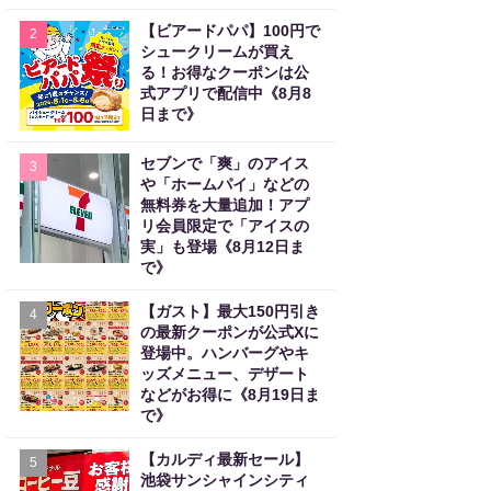
【ビアードパパ】100円で
2
シュークリームが買え
る！お得なクーポンは公
式アプリで配信中《8月8
日まで》
セブンで「爽」のアイス
3
や「ホームパイ」などの
無料券を大量追加！アプ
リ会員限定で「アイスの
実」も登場《8月12日ま
で》
【ガスト】最大150円引き
4
の最新クーポンが公式Xに
登場中。ハンバーグやキ
ッズメニュー、デザート
などがお得に《8月19日ま
で》
【カルディ最新セール】
5
池袋サンシャインシティ