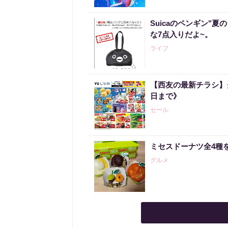
Suicaのペンギン"夏
な7点入りだよ~。
ライフ
【西友の最新チラシ】
日まで》
セール
ミセスドーナツ全4種
グルメ