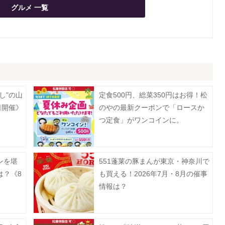
グルメ 一覧
し"の山
定食500円、総菜350円はお得！松
日開催》
のやの最新クーポンで「ロースか
つ定食」がワンコインに。
ンを堪
551蓬莱の豚まんが東京・神奈川で
は？《8
も買える！2026年7月・8月の催事
情報は？