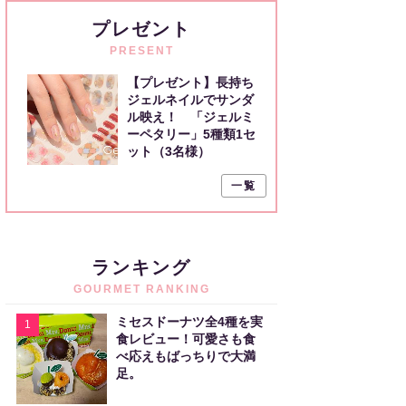
プレゼント
PRESENT
【プレゼント】長持ち
ジェルネイルでサンダ
ル映え！ 「ジェルミ
ーペタリー」5種類1セ
ット（3名様）
一覧
ランキング
GOURMET RANKING
ミセスドーナツ全4種を実
1
食レビュー！可愛さも食
べ応えもばっちりで大満
足。