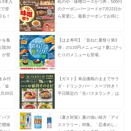
天3本入
松のや「味噌ロースかつ丼」500円
定で登
のクーポンバーコードが7月22日か
日も！
ら変更に。最新クーポンでお得に
楽しんで。
ーを集
【はま寿司】「旨ねた夏祭り第3
陸30
弾」の110円メニューは？夏にぴっ
」が登
たりのメニューも登場。
まみ付
【ガスト】単品価格のままでサラ
た「金
ダ・ドリンクバー・スープ付き！
月20日
平日限定の「生パスタランチ」は
お得度高め。
「パフ
《暑さ対策》夏の強い味方「アイ
で開催
ススラリー」特集。「忍者めし」