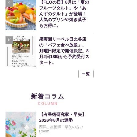
【FLOの日】8月は「夏の
9
フルーツタルト」や「あ
んずのタルト」が登場！
人気のプリンや焼き菓子
もお得に。
果実園リーベル日比谷店
10
の「パフェ食べ放題」、
月曜日限定で開催決定。8
月2日18時から予約受付ス
タート。
一覧
新着コラム
COLUMN
【占星術研究家・早矢】
2026年8月の運勢
西洋占星術師・早矢の占い
Room