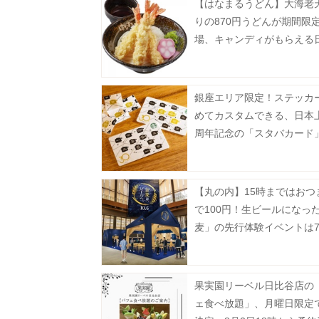
【はなまるうどん】大海老
りの870円うどんが期間限
場、キャンディがもらえる
銀座エリア限定！ステッカ
めてカスタムできる、日本上
周年記念の「スタバカード
場中《8月2日から》
【丸の内】15時まではおつ
で100円！生ビールになっ
麦」の先行体験イベントは7
まで。
果実園リーベル日比谷店の
ェ食べ放題」、月曜日限定