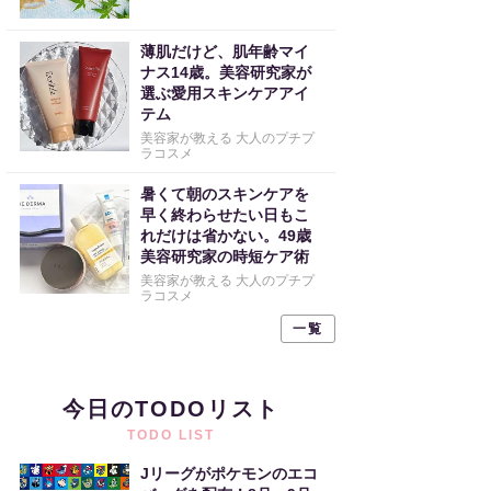
薄肌だけど、肌年齢マイ
ナス14歳。美容研究家が
選ぶ愛用スキンケアアイ
テム
美容家が教える 大人のプチプ
ラコスメ
暑くて朝のスキンケアを
早く終わらせたい日もこ
れだけは省かない。49歳
美容研究家の時短ケア術
美容家が教える 大人のプチプ
ラコスメ
一覧
今日のTODOリスト
TODO LIST
Jリーグがポケモンのエコ