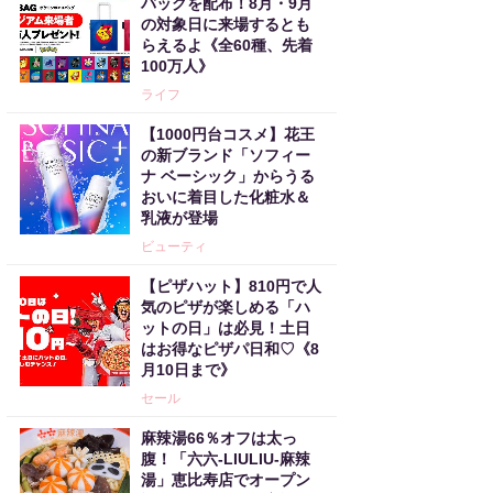
バッグを配布！8月・9月
の対象日に来場するとも
らえるよ《全60種、先着
100万人》
ライフ
【1000円台コスメ】花王
の新ブランド「ソフィー
ナ ベーシック」からうる
おいに着目した化粧水＆
乳液が登場
ビューティ
【ピザハット】810円で人
気のピザが楽しめる「ハ
ットの日」は必見！土日
はお得なピザパ日和♡《8
月10日まで》
セール
麻辣湯66％オフは太っ
腹！「六六-LIULIU-麻辣
湯」恵比寿店でオープン