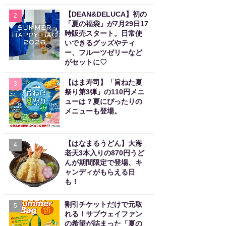
【DEAN&DELUCA】初の
2
「夏の福袋」が7月29日17
時販売スタート。日常使
いできるグッズやティ
ー、フルーツゼリーなど
がセットに♡
【はま寿司】「旨ねた夏
3
祭り第3弾」の110円メニ
ューは？夏にぴったりの
メニューも登場。
【はなまるうどん】大海
4
老天3本入りの870円うど
んが期間限定で登場、キ
ャンディがもらえる日
も！
割引チケットだけで元取
5
れる！サブウェイファン
の希望が詰まった「夏の