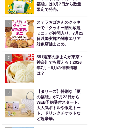
福袋」は8月7日から数量
限定で発売。
ステラおばさんのクッキ
6
ーで「クッキー詰め放題
ミニ」が仲間入り。7月22
日以降実施の関東エリア
対象店舗まとめ。
551蓬莱の豚まんが東京・
7
神奈川でも買える！2026
年7月・8月の催事情報
は？
【タリーズ】特別な「夏
8
の福袋」が7月22日から
WEB予約受付スタート。
大人気ボトルや限定トー
ト、ドリンクチケットな
ど超豪華。