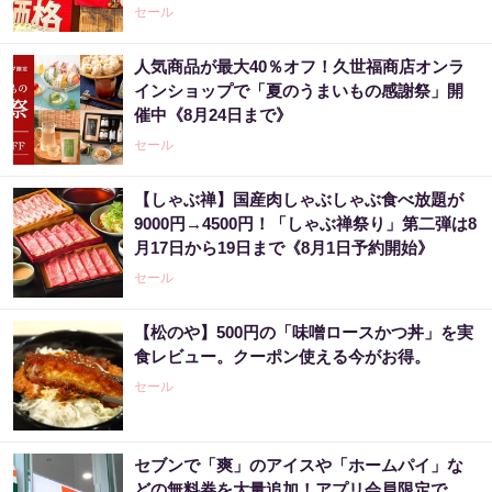
セール
人気商品が最大40％オフ！久世福商店オンラ
インショップで「夏のうまいもの感謝祭」開
催中《8月24日まで》
セール
【しゃぶ禅】国産肉しゃぶしゃぶ食べ放題が
9000円→4500円！「しゃぶ禅祭り」第二弾は8
月17日から19日まで《8月1日予約開始》
セール
【松のや】500円の「味噌ロースかつ丼」を実
食レビュー。クーポン使える今がお得。
セール
セブンで「爽」のアイスや「ホームパイ」な
どの無料券を大量追加！アプリ会員限定で