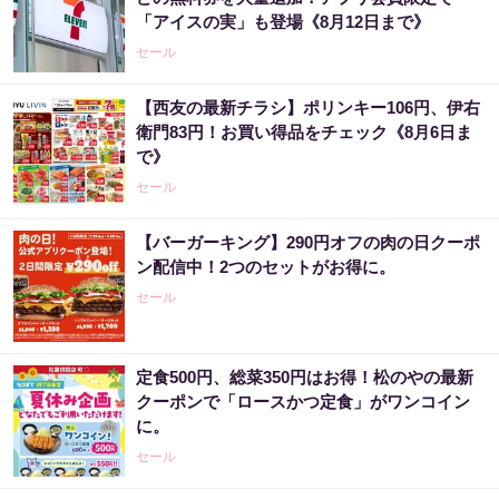
「アイスの実」も登場《8月12日まで》
セール
【西友の最新チラシ】ポリンキー106円、伊右
衛門83円！お買い得品をチェック《8月6日ま
で》
セール
【バーガーキング】290円オフの肉の日クーポ
ン配信中！2つのセットがお得に。
セール
定食500円、総菜350円はお得！松のやの最新
クーポンで「ロースかつ定食」がワンコイン
に。
セール