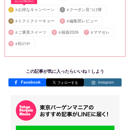
みんなの関心No.1
お得なキャンペーン
クーポン見つけ隊
1
2
トクトクトーキョー
編集部レビュー
3
4
ご褒美スイーツ
福袋2026
ママセレ
5
6
7
松のや
8
この記事が気に入ったらいいね！しよう
Facebook
Instagram