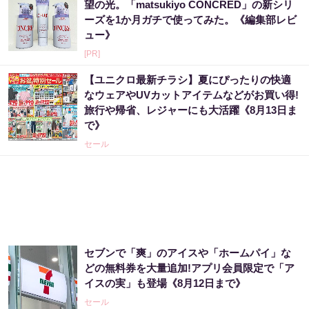
望の光。「matsukiyo CONCRED」の新シリ
ーズを1か月ガチで使ってみた。《編集部レビ
ュー》
[PR]
【ユニクロ最新チラシ】夏にぴったりの快適
なウェアやUVカットアイテムなどがお買い得!
旅行や帰省、レジャーにも大活躍《8月13日ま
で》
セール
セブンで「爽」のアイスや「ホームパイ」な
どの無料券を大量追加!アプリ会員限定で「ア
イスの実」も登場《8月12日まで》
セール