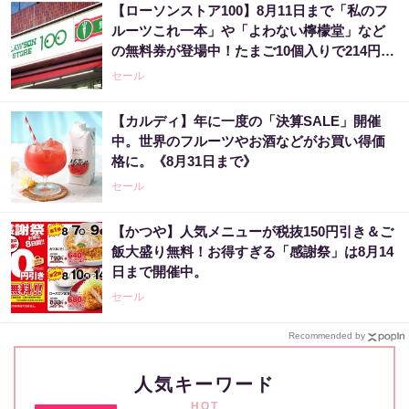
【ローソンストア100】8月11日まで「私のフ
ルーツこれ一本」や「よわない檸檬堂」など
の無料券が登場中！たまご10個入りで214円な
どのお得企画も見逃せない。
セール
【カルディ】年に一度の「決算SALE」開催
中。世界のフルーツやお酒などがお買い得価
格に。《8月31日まで》
セール
【かつや】人気メニューが税抜150円引き＆ご
飯大盛り無料！お得すぎる「感謝祭」は8月14
日まで開催中。
セール
Recommended by
人気キーワード
HOT