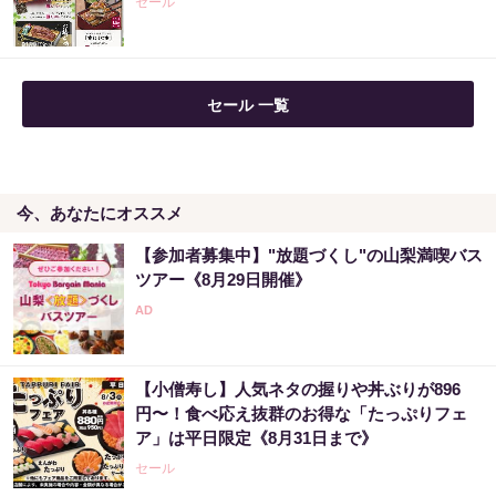
セール
セール 一覧
今、あなたにオススメ
【参加者募集中】"放題づくし"の山梨満喫バス
ツアー《8月29日開催》
【小僧寿し】人気ネタの握りや丼ぶりが896
円〜！食べ応え抜群のお得な「たっぷりフェ
ア」は平日限定《8月31日まで》
セール