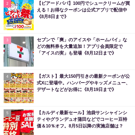
【ビアードパパ】100円でシュークリームが買
2
える！お得なクーポンは公式アプリで配信中
《8月8日まで》
セブンで「爽」のアイスや「ホームパイ」な
3
どの無料券を大量追加！アプリ会員限定で
「アイスの実」も登場《8月12日まで》
【ガスト】最大150円引きの最新クーポンが公
4
式Xに登場中。ハンバーグやキッズメニュー、
デザートなどがお得に《8月19日まで》
【カルディ最新セール】池袋サンシャインシ
5
ティやグランデュオ蒲田などでコーヒー豆特
価＆10％オフ。8月5日以降の実施店舗は？