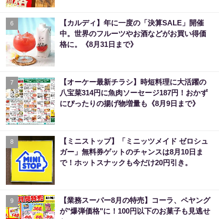
【カルディ】年に一度の「決算SALE」開催
6
中。世界のフルーツやお酒などがお買い得価
格に。《8月31日まで》
【オーケー最新チラシ】時短料理に大活躍の
7
八宝菜314円に魚肉ソーセージ187円！おかず
にぴったりの揚げ物増量も《8月9日まで》
【ミニストップ】「ミニッツメイド ゼロシュ
8
ガー」無料券ゲットのチャンスは8月10日ま
で！ホットスナックも今だけ20円引き。
【業務スーパー8月の特売】コーラ、ペヤング
9
が"爆弾価格"に！100円以下のお菓子も見逃せ