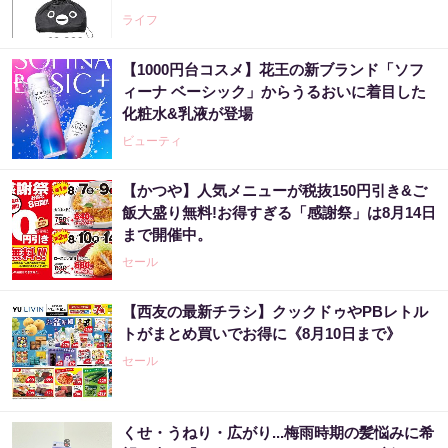
ライフ
【1000円台コスメ】花王の新ブランド「ソフ
ィーナ ベーシック」からうるおいに着目した
化粧水&乳液が登場
ビューティ
【かつや】人気メニューが税抜150円引き&ご
飯大盛り無料!お得すぎる「感謝祭」は8月14日
まで開催中。
セール
【西友の最新チラシ】クックドゥやPBレトル
トがまとめ買いでお得に《8月10日まで》
セール
くせ・うねり・広がり...梅雨時期の髪悩みに希