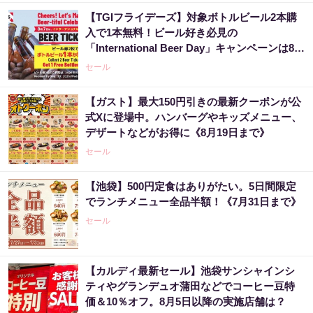
【TGIフライデーズ】対象ボトルビール2本購
入で1本無料！ビール好き必見の
「International Beer Day」キャンペーンは8月
9日まで。
セール
【ガスト】最大150円引きの最新クーポンが公
式Xに登場中。ハンバーグやキッズメニュー、
デザートなどがお得に《8月19日まで》
セール
【池袋】500円定食はありがたい。5日間限定
でランチメニュー全品半額！《7月31日まで》
セール
【カルディ最新セール】池袋サンシャインシ
ティやグランデュオ蒲田などでコーヒー豆特
価＆10％オフ。8月5日以降の実施店舗は？