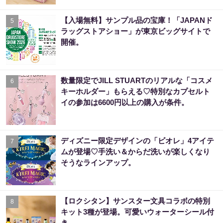
【入場無料】サンプル品の宝庫！「JAPANド
5
ラッグストアショー」が東京ビッグサイトで
開催。
数量限定でJILL STUARTのリアルな「コスメ
6
キーホルダー」もらえる♡特別なカプセルト
イの参加は6600円以上の購入が条件。
ディズニー限定デザインの「ビオレ」4アイテ
7
ムが登場♡手洗い＆からだ洗いが楽しくなり
そうなラインアップ。
【ロクシタン】サンスター文具コラボの特別
8
キット3種が登場。可愛いウォーターシール付
き。