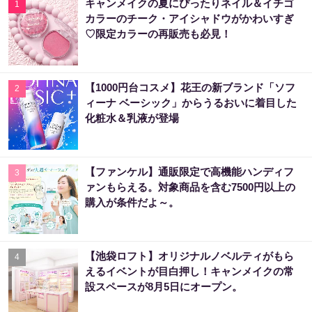
キャンメイクの夏にぴったりネイル＆イチゴ
1
カラーのチーク・アイシャドウがかわいすぎ
♡限定カラーの再販売も必見！
【1000円台コスメ】花王の新ブランド「ソフ
2
ィーナ ベーシック」からうるおいに着目した
化粧水＆乳液が登場
【ファンケル】通販限定で高機能ハンディフ
3
ァンもらえる。対象商品を含む7500円以上の
購入が条件だよ～。
【池袋ロフト】オリジナルノベルティがもら
4
えるイベントが目白押し！キャンメイクの常
設スペースが8月5日にオープン。