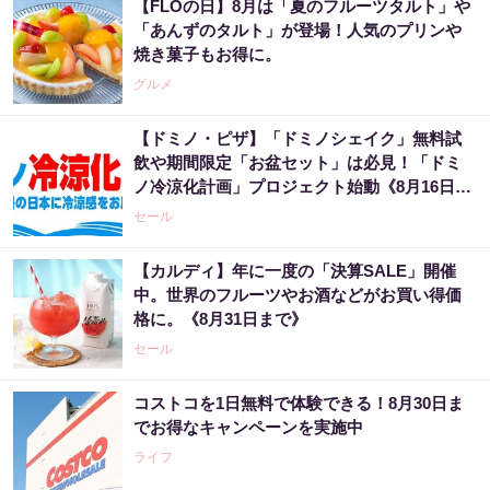
【FLOの日】8月は「夏のフルーツタルト」や
「あんずのタルト」が登場！人気のプリンや
焼き菓子もお得に。
グルメ
【ドミノ・ピザ】「ドミノシェイク」無料試
飲や期間限定「お盆セット」は必見！「ドミ
ノ冷涼化計画」プロジェクト始動《8月16日ま
で》
セール
【カルディ】年に一度の「決算SALE」開催
中。世界のフルーツやお酒などがお買い得価
格に。《8月31日まで》
セール
コストコを1日無料で体験できる！8月30日ま
でお得なキャンペーンを実施中
ライフ