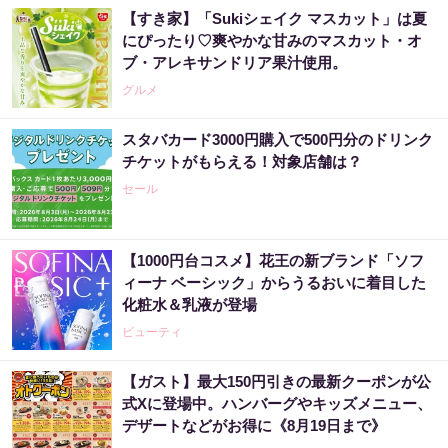
【すき家】「Sukiシェイク マスカット」は夏
にぴったり♡爽やかな甘みのマスカット・オ
ブ・アレキサンドリア果汁使用。
グルメ
スタバカード3000円購入で500円分のドリンク
チケットがもらえる！対象店舗は？
セール
【1000円台コスメ】花王の新ブランド「ソフ
ィーナ ベーシック」からうるおいに着目した
化粧水＆乳液が登場
ビューティ
【ガスト】最大150円引きの最新クーポンが公
式Xに登場中。ハンバーグやキッズメニュー、
デザートなどがお得に《8月19日まで》