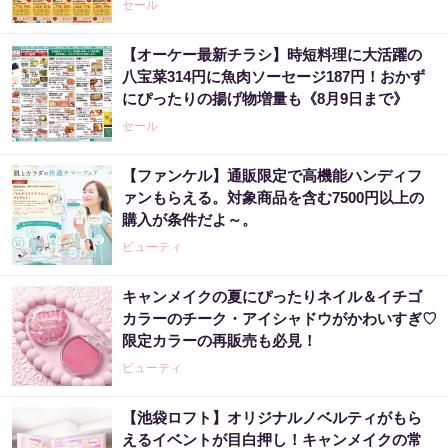
セール
【オーケー最新チラシ】時短料理に大活躍の
八宝菜314円に魚肉ソーセージ187円！おかず
にぴったりの揚げ物増量も《8月9日まで》
セール
【ファンケル】通販限定で高機能ハンディフ
ァンもらえる。対象商品を含む7500円以上の
購入が条件だよ～。
ビューティ
キャンメイクの夏にぴったりネイル＆イチゴ
カラーのチーク・アイシャドウがかわいすぎ♡
限定カラーの再販売も必見！
ビューティ
【池袋ロフト】オリジナルノベルティがもら
えるイベントが目白押し！キャンメイクの常