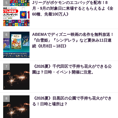
Jリーグがポケモンのエコバッグを配布！8
5
月・9月の対象日に来場するともらえるよ《全
60種、先着100万人》
ABEMAでディズニー映画の名作を無料放送！
6
『白雪姫」『シンデレラ』など夏休み11日連
続《8月8日～18日》
《2026夏》千代田区で手持ち花火ができる公
7
園は？日時・イベント開催に注意。
《2026夏》目黒区の公園で手持ち花火ができ
8
る！日時と場所は？