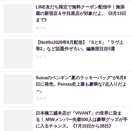
LINE友だち限定で無料クーポン配信中！無添
蔵の新宿店＆中目黒店が対象だよ。《8月13日
まで》
セール
【Netflix2026年8月配信】「SとX」「ラヴ上
等2」など話題作ぞろい。編集部注目5選
ライフ
Suicaのペンギン"夏のラッキーバッグ"が8月8
日に発売。Pensta史上最も豪華な7点入りだよ
～。
ライフ
日本橋三越本店が「VIVANT」の世界に染ま
る！ MIWメンバー先着500人は豪華グッズが手
に入るチャンス。《7月15日から28日》