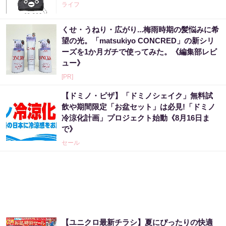
ライフ
くせ・うねり・広がり...梅雨時期の髪悩みに希
望の光。「matsukiyo CONCRED」の新シリ
ーズを1か月ガチで使ってみた。《編集部レビ
ュー》
[PR]
【ドミノ・ピザ】「ドミノシェイク」無料試
飲や期間限定「お盆セット」は必見!「ドミノ
冷涼化計画」プロジェクト始動《8月16日ま
で》
セール
【ユニクロ最新チラシ】夏にぴったりの快適