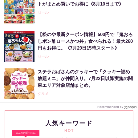
トがまとめ買いでお得に《8月10日まで》
セール
【松のや最新クーポン情報】500円で「鬼おろ
しポン酢ロースかつ丼」食べられる！最大260
円もお得に。《7月29日15時スタート》
セール
ステラおばさんのクッキーで「クッキー詰め
放題ミニ」が仲間入り。7月22日以降実施の関
東エリア対象店舗まとめ。
グルメ
Recommended by
人気キーワード
HOT
みんなの関心No.1