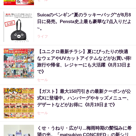
Suicaのペンギン"夏のラッキーバッグ"が8月8
日に発売。Pensta史上最も豪華な7点入りだよ
~。
ライフ
【ユニクロ最新チラシ】夏にぴったりの快適
なウェアやUVカットアイテムなどがお買い得!
旅行や帰省、レジャーにも大活躍《8月13日ま
で》
セール
【ガスト】最大150円引きの最新クーポンが公
式Xに登場中。ハンバーグやキッズメニュー、
デザートなどがお得に《8月19日まで》
セール
くせ・うねり・広がり...梅雨時期の髪悩みに希
望の光。「matsukiyo CONCRED」の新シリ