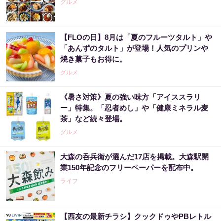
グルメ
【FLOの日】8月は「夏のフルーツタルト」や
「あんずのタルト」が登場！人気のプリンや
焼き菓子もお得に。
グルメ
《暑さ対策》夏の強い味方「アイススラリ
ー」特集。「忍者めし」や「健康ミネラル麦
茶」など続々登場。
グルメ
大森の呑兵衛が選んだ17店を掲載。大森駅開
業150年記念のフリーペーパーを配布中。
ライフ
【西友の最新チラシ】クックドゥやPBレトル