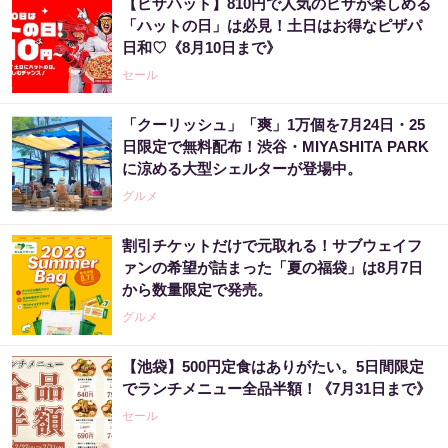
【ピザハット】810円で人気のピザが楽しめる
「ハットの日」は必見！土日はお得なピザパ
日和♡《8月10日まで》
セール
「クーリッシュ」「爽」1万個を7月24日・25
日限定で無料配布！渋谷・MIYASHITA PARK
に涼める大型シェルターが登場中。
グルメ
割引チケットだけで元取れる！サブウェイフ
ァンの希望が詰まった「夏の福袋」は8月7日
から数量限定で発売。
グルメ
【池袋】500円定食はありがたい。5日間限定
でランチメニュー全品半額！《7月31日まで》
セール