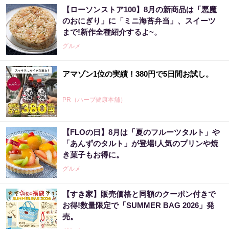
【ローソンストア100】8月の新商品は「悪魔
のおにぎり」に「ミニ海苔弁当」、スイーツ
まで!新作全種紹介するよ~。
グルメ
アマゾン1位の実績！380円で5日間お試し。
PR（ハーブ健康本舗）
【FLOの日】8月は「夏のフルーツタルト」や
アマゾン1位の実績！380円で5日間お試し。
「あんずのタルト」が登場!人気のプリンや焼
き菓子もお得に。
PR（ハーブ健康本舗）
グルメ
【すき家】販売価格と同額のクーポン付きで
「まるで株価の天気予報士だ」世界三大投資
お得!数量限定で「SUMMER BAG 2026」発
家が僕を認めてくれたワケ
売。
PR（Acoco.）