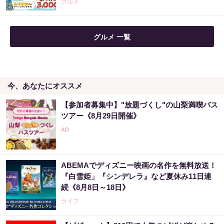
グルメ
「僕が世界三大投資家から信頼されている理
グルメ 一覧
由」精鋭のなかでNo.1になった天才
PR（Acoco.）
今、あなたにオススメ
『カートン買い、ダメ。ゼッタイ。』年間11
万円節約の新型タバコが爆売れ
【参加者募集中】"放題づくし"の山梨満喫バス
PR（株式会社HAL）
ツアー《8月29日開催》
「たばこ税なし」思わぬ朗報に喫煙者が群が
る新型タバコ
ABEMAでディズニー映画の名作を無料放送！
PR（株式会社HAL）
『白雪姫」『シンデレラ』など夏休み11日連
続《8月8日～18日》
ライフ