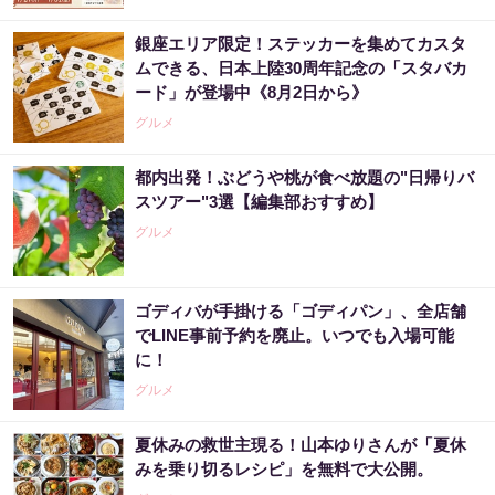
銀座エリア限定！ステッカーを集めてカスタ
ムできる、日本上陸30周年記念の「スタバカ
ード」が登場中《8月2日から》
グルメ
都内出発！ぶどうや桃が食べ放題の"日帰りバ
スツアー"3選【編集部おすすめ】
グルメ
ゴディバが手掛ける「ゴディパン」、全店舗
でLINE事前予約を廃止。いつでも入場可能
に！
グルメ
夏休みの救世主現る！山本ゆりさんが「夏休
みを乗り切るレシピ」を無料で大公開。