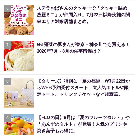
ステラおばさんのクッキーで「クッキー詰め
6
放題ミニ」が仲間入り。7月22日以降実施の関
東エリア対象店舗まとめ。
551蓬莱の豚まんが東京・神奈川でも買える！
7
2026年7月・8月の催事情報は？
【タリーズ】特別な「夏の福袋」が7月22日か
8
らWEB予約受付スタート。大人気ボトルや限
定トート、ドリンクチケットなど超豪華。
【FLOの日】8月は「夏のフルーツタルト」や
9
「あんずのタルト」が登場！人気のプリンや
焼き菓子もお得に。